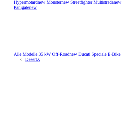
Hypermotard
new
Monster
new
Streetfighter
Multistrada
new
Panigale
new
Alle Modelle
35 kW
Off-Road
new
Ducati Speciale
E-Bike
DesertX