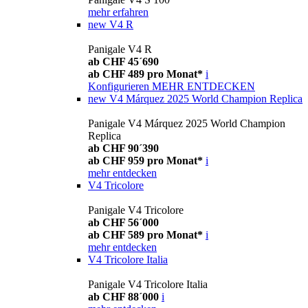
mehr erfahren
new
V4 R
Panigale V4 R
ab CHF 45´690
ab CHF 489 pro Monat*
i
Konfigurieren
MEHR ENTDECKEN
new
V4 Márquez 2025 World Champion Replica
Panigale V4 Márquez 2025 World Champion
Replica
ab CHF 90´390
ab CHF 959 pro Monat*
i
mehr entdecken
V4 Tricolore
Panigale V4 Tricolore
ab CHF 56´000
ab CHF 589 pro Monat*
i
mehr entdecken
V4 Tricolore Italia
Panigale V4 Tricolore Italia
ab CHF 88´000
i