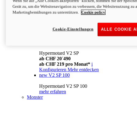
Wenn Sie auf „Alle Cookies akzeptieren“ klicken, stimmen Sie der Speich
Konfigurieren
Mehr entdecken
Gerät zu, um die Websitenavigation zu verbessern, die Websitenutzung zu 
new
V2
Marketingbemühungen zu unterstützen.
Cookie policy
Hypermotard V2
ab CHF 15´990
Cookie-Einstellungen
ALLE COOKIE 
ab CHF 169 pro Monat*
i
Konfigurieren
Mehr entdecken
new
V2 SP
Hypermotard V2 SP
ab CHF 20´490
ab CHF 219 pro Monat*
i
Konfigurieren
Mehr entdecken
new
V2 SP 100
Hypermotard V2 SP 100
mehr erfahren
Monster