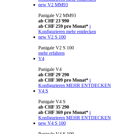
new
V2 MM93
Panigale V2 MM93
ab CHF 23´990
ab CHF 259 pro Monat*
i
Konfigurieren
mehr entdecken
new
V2 S 100
Panigale V2 S 100
mehr erfahren
V4
Panigale V4
ab CHF 29´290
ab CHF 309 pro Monat*
i
Konfigurieren
MEHR ENTDECKEN
V4 S
Panigale V4 S
ab CHF 35´290
ab CHF 369 pro Monat*
i
Konfigurieren
MEHR ENTDECKEN
new
V4 S 100
Panigale V4 S 100