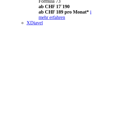
Formula 73
ab CHF 17´190
ab CHF 189 pro Monat*
i
mehr erfahren
XDiavel