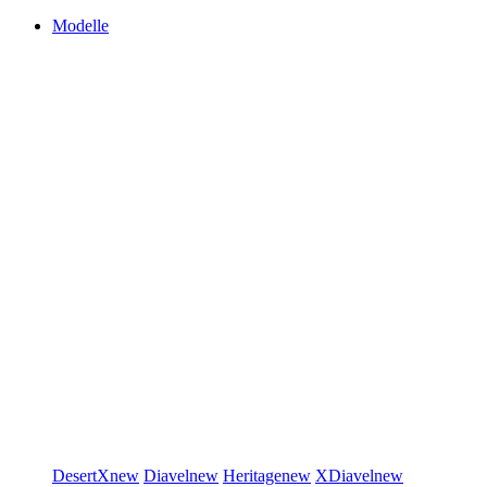
Modelle
DesertX
new
Diavel
new
Heritage
new
XDiavel
new