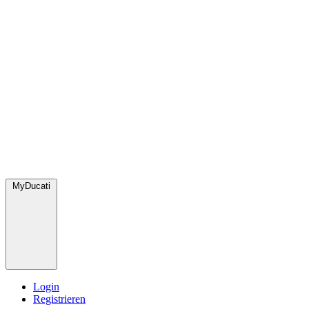
MyDucati
Login
Registrieren