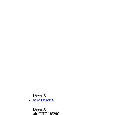
DesertX
new
DesertX
DesertX
ab CHF 18’290