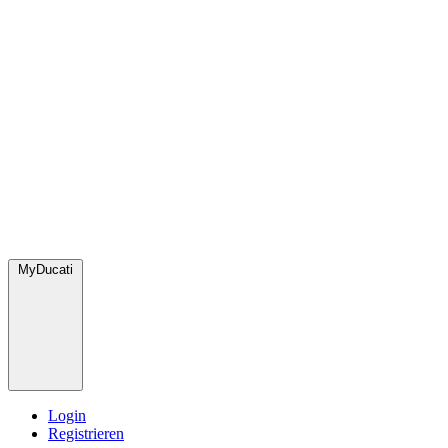
MyDucati
Login
Registrieren