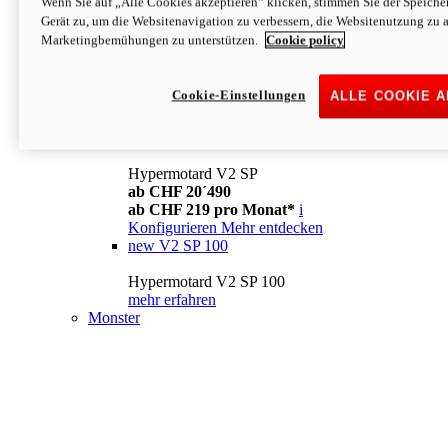
Wenn Sie auf „Alle Cookies akzeptieren“ klicken, stimmen Sie der Speich
Konfigurieren
Mehr entdecken
Gerät zu, um die Websitenavigation zu verbessern, die Websitenutzung zu 
new
V2
Marketingbemühungen zu unterstützen.
Cookie policy
Hypermotard V2
ab CHF 15´990
Cookie-Einstellungen
ALLE COOKIE 
ab CHF 169 pro Monat*
i
Konfigurieren
Mehr entdecken
new
V2 SP
Hypermotard V2 SP
ab CHF 20´490
ab CHF 219 pro Monat*
i
Konfigurieren
Mehr entdecken
new
V2 SP 100
Hypermotard V2 SP 100
mehr erfahren
Monster