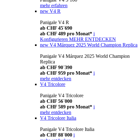
mehr erfahren
new
V4 R
Panigale V4 R
ab CHF 45´690
ab CHF 489 pro Monat*
i
Konfigurieren
MEHR ENTDECKEN
new
V4 Márquez 2025 World Champion Replica
Panigale V4 Márquez 2025 World Champion
Replica
ab CHF 90´390
ab CHF 959 pro Monat*
i
mehr entdecken
V4 Tricolore
Panigale V4 Tricolore
ab CHF 56´000
ab CHF 589 pro Monat*
i
mehr entdecken
V4 Tricolore Italia
Panigale V4 Tricolore Italia
ab CHF 88´000
i