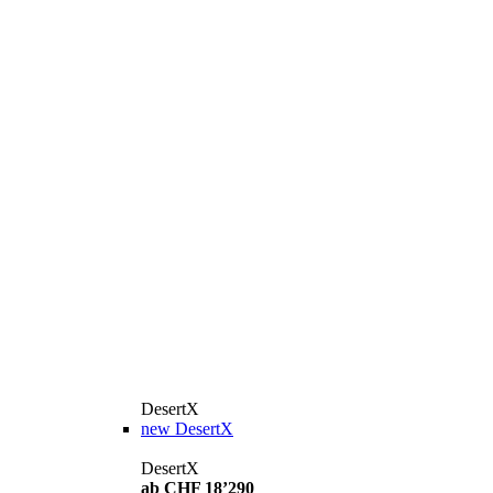
DesertX
new
DesertX
DesertX
ab CHF 18’290