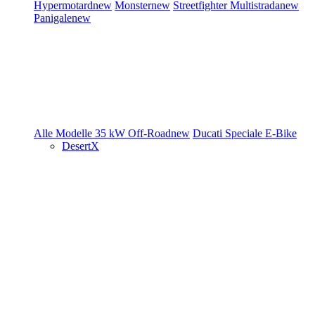
Hypermotard
new
Monster
new
Streetfighter
Multistrada
new
Panigale
new
Alle Modelle
35 kW
Off-Road
new
Ducati Speciale
E-Bike
DesertX