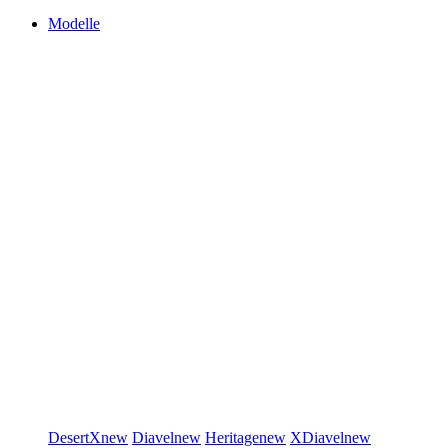
Modelle
DesertX
new
Diavel
new
Heritage
new
XDiavel
new