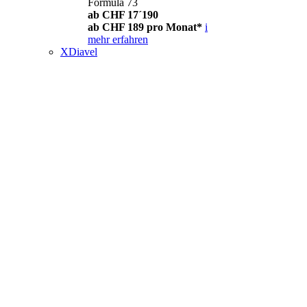
Formula 73
ab CHF 17´190
ab CHF 189 pro Monat*
i
mehr erfahren
XDiavel