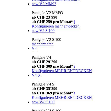
new
V2 MM93
Panigale V2 MM93
ab CHF 23´990
ab CHF 259 pro Monat*
i
Konfigurieren
mehr entdecken
new
V2 S 100
Panigale V2 S 100
mehr erfahren
V4
Panigale V4
ab CHF 29´290
ab CHF 309 pro Monat*
i
Konfigurieren
MEHR ENTDECKEN
V4 S
Panigale V4 S
ab CHF 35´290
ab CHF 369 pro Monat*
i
Konfigurieren
MEHR ENTDECKEN
new
V4 S 100
Panigale V4 S 100