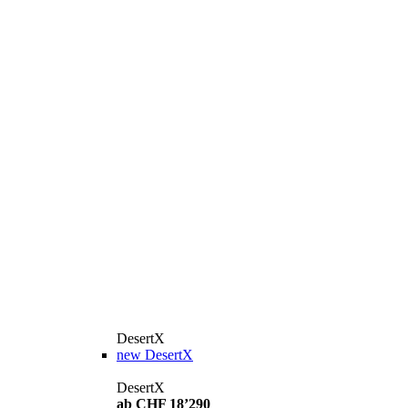
DesertX
new
DesertX
DesertX
ab CHF 18’290