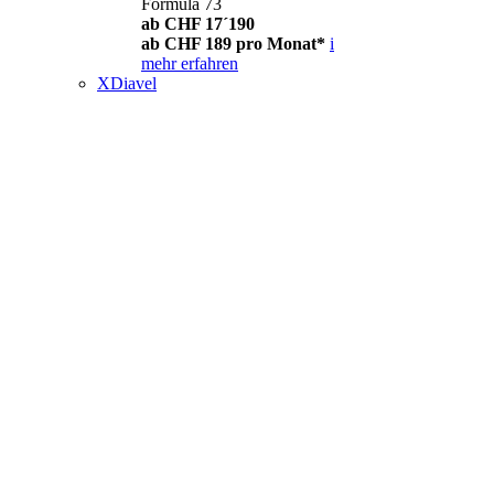
Formula 73
ab CHF 17´190
ab CHF 189 pro Monat*
i
mehr erfahren
XDiavel