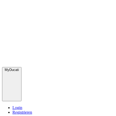
MyDucati
Login
Registrieren