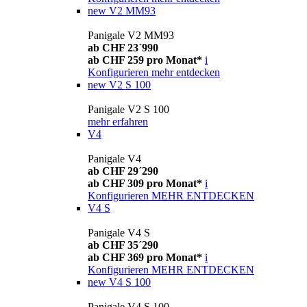
new
V2 MM93
Panigale V2 MM93
ab CHF 23´990
ab CHF 259 pro Monat*
i
Konfigurieren
mehr entdecken
new
V2 S 100
Panigale V2 S 100
mehr erfahren
V4
Panigale V4
ab CHF 29´290
ab CHF 309 pro Monat*
i
Konfigurieren
MEHR ENTDECKEN
V4 S
Panigale V4 S
ab CHF 35´290
ab CHF 369 pro Monat*
i
Konfigurieren
MEHR ENTDECKEN
new
V4 S 100
Panigale V4 S 100