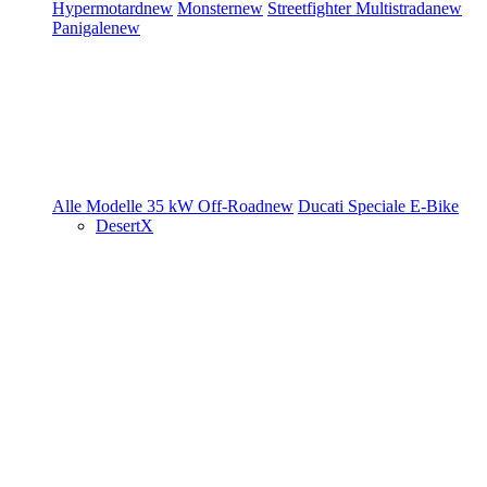
Hypermotard
new
Monster
new
Streetfighter
Multistrada
new
Panigale
new
Alle Modelle
35 kW
Off-Road
new
Ducati Speciale
E-Bike
DesertX