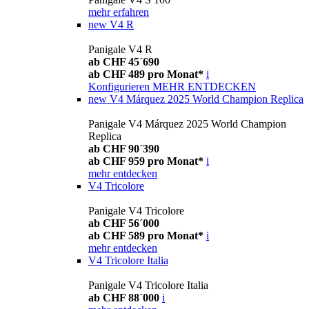
mehr erfahren
new
V4 R
Panigale V4 R
ab CHF 45´690
ab CHF 489 pro Monat*
i
Konfigurieren
MEHR ENTDECKEN
new
V4 Márquez 2025 World Champion Replica
Panigale V4 Márquez 2025 World Champion
Replica
ab CHF 90´390
ab CHF 959 pro Monat*
i
mehr entdecken
V4 Tricolore
Panigale V4 Tricolore
ab CHF 56´000
ab CHF 589 pro Monat*
i
mehr entdecken
V4 Tricolore Italia
Panigale V4 Tricolore Italia
ab CHF 88´000
i