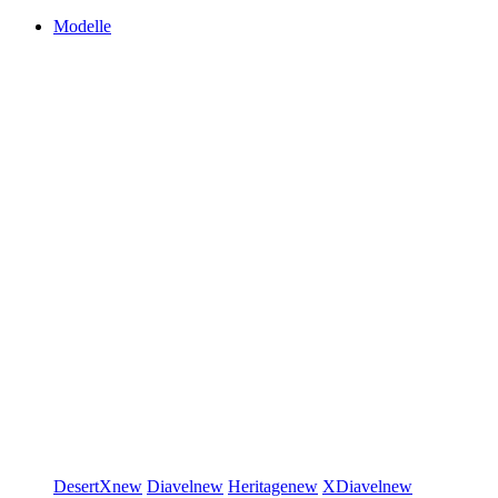
Modelle
DesertX
new
Diavel
new
Heritage
new
XDiavel
new