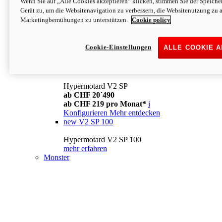
Wenn Sie auf „Alle Cookies akzeptieren“ klicken, stimmen Sie der Speich
Konfigurieren
Mehr entdecken
Gerät zu, um die Websitenavigation zu verbessern, die Websitenutzung zu 
new
V2
Marketingbemühungen zu unterstützen.
Cookie policy
Hypermotard V2
ab CHF 15´990
Cookie-Einstellungen
ALLE COOKIE 
ab CHF 169 pro Monat*
i
Konfigurieren
Mehr entdecken
new
V2 SP
Hypermotard V2 SP
ab CHF 20´490
ab CHF 219 pro Monat*
i
Konfigurieren
Mehr entdecken
new
V2 SP 100
Hypermotard V2 SP 100
mehr erfahren
Monster