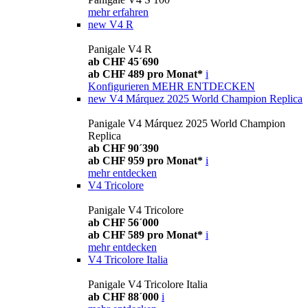
mehr erfahren
new
V4 R
Panigale V4 R
ab CHF 45´690
ab CHF 489 pro Monat*
i
Konfigurieren
MEHR ENTDECKEN
new
V4 Márquez 2025 World Champion Replica
Panigale V4 Márquez 2025 World Champion
Replica
ab CHF 90´390
ab CHF 959 pro Monat*
i
mehr entdecken
V4 Tricolore
Panigale V4 Tricolore
ab CHF 56´000
ab CHF 589 pro Monat*
i
mehr entdecken
V4 Tricolore Italia
Panigale V4 Tricolore Italia
ab CHF 88´000
i