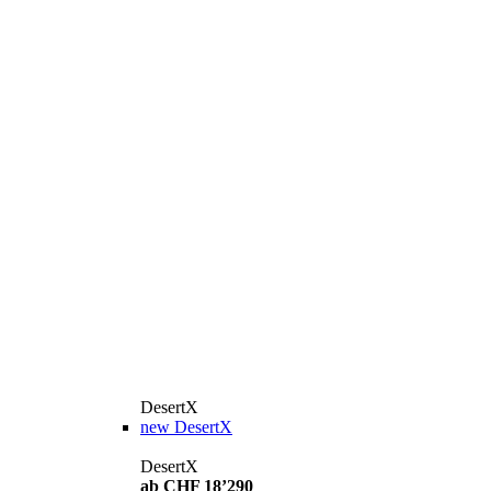
DesertX
new
DesertX
DesertX
ab CHF 18’290