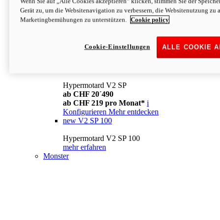
Wenn Sie auf „Alle Cookies akzeptieren“ klicken, stimmen Sie der Speich
Konfigurieren
Mehr entdecken
Gerät zu, um die Websitenavigation zu verbessern, die Websitenutzung zu 
new
V2
Marketingbemühungen zu unterstützen.
Cookie policy
Hypermotard V2
ab CHF 15´990
Cookie-Einstellungen
ALLE COOKIE 
ab CHF 169 pro Monat*
i
Konfigurieren
Mehr entdecken
new
V2 SP
Hypermotard V2 SP
ab CHF 20´490
ab CHF 219 pro Monat*
i
Konfigurieren
Mehr entdecken
new
V2 SP 100
Hypermotard V2 SP 100
mehr erfahren
Monster