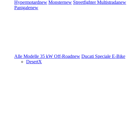
Hypermotard
new
Monster
new
Streetfighter
Multistrada
new
Panigale
new
Alle Modelle
35 kW
Off-Road
new
Ducati Speciale
E-Bike
DesertX