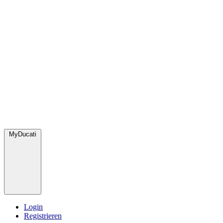
MyDucati
Login
Registrieren