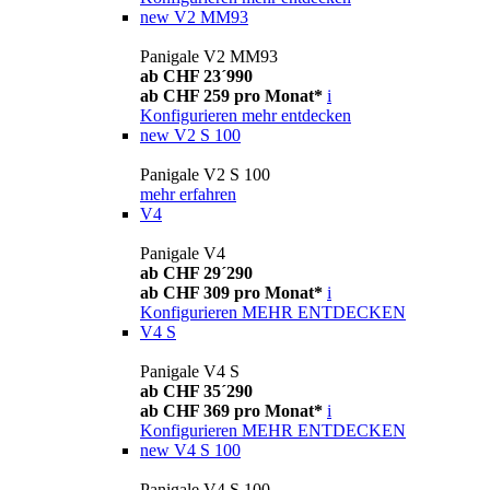
new
V2 MM93
Panigale V2 MM93
ab CHF 23´990
ab CHF 259 pro Monat*
i
Konfigurieren
mehr entdecken
new
V2 S 100
Panigale V2 S 100
mehr erfahren
V4
Panigale V4
ab CHF 29´290
ab CHF 309 pro Monat*
i
Konfigurieren
MEHR ENTDECKEN
V4 S
Panigale V4 S
ab CHF 35´290
ab CHF 369 pro Monat*
i
Konfigurieren
MEHR ENTDECKEN
new
V4 S 100
Panigale V4 S 100