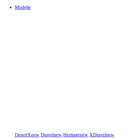
Modelle
DesertX
new
Diavel
new
Heritage
new
XDiavel
new