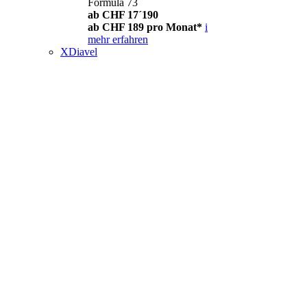
Formula 73
ab CHF 17´190
ab CHF 189 pro Monat*
i
mehr erfahren
XDiavel