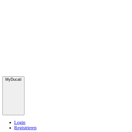
MyDucati
Login
Registrieren