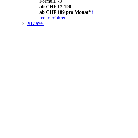
Formula 73
ab CHF 17´190
ab CHF 189 pro Monat*
i
mehr erfahren
XDiavel