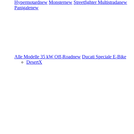
Hypermotard
new
Monster
new
Streetfighter
Multistrada
new
Panigale
new
Alle Modelle
35 kW
Off-Road
new
Ducati Speciale
E-Bike
DesertX