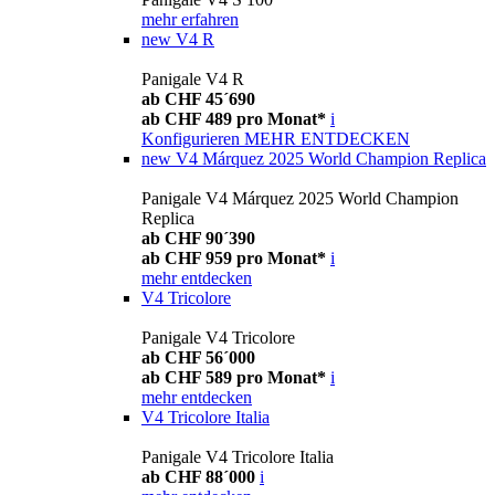
mehr erfahren
new
V4 R
Panigale V4 R
ab CHF 45´690
ab CHF 489 pro Monat*
i
Konfigurieren
MEHR ENTDECKEN
new
V4 Márquez 2025 World Champion Replica
Panigale V4 Márquez 2025 World Champion
Replica
ab CHF 90´390
ab CHF 959 pro Monat*
i
mehr entdecken
V4 Tricolore
Panigale V4 Tricolore
ab CHF 56´000
ab CHF 589 pro Monat*
i
mehr entdecken
V4 Tricolore Italia
Panigale V4 Tricolore Italia
ab CHF 88´000
i