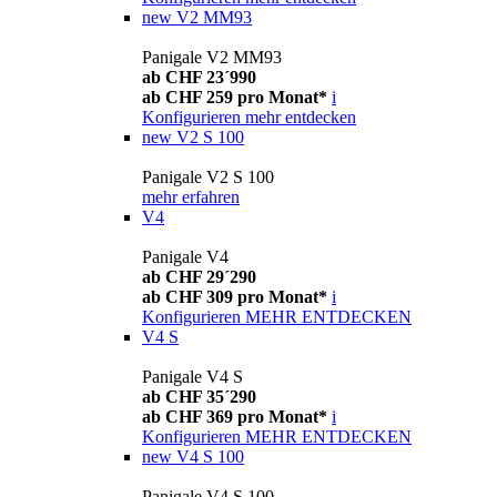
new
V2 MM93
Panigale V2 MM93
ab CHF 23´990
ab CHF 259 pro Monat*
i
Konfigurieren
mehr entdecken
new
V2 S 100
Panigale V2 S 100
mehr erfahren
V4
Panigale V4
ab CHF 29´290
ab CHF 309 pro Monat*
i
Konfigurieren
MEHR ENTDECKEN
V4 S
Panigale V4 S
ab CHF 35´290
ab CHF 369 pro Monat*
i
Konfigurieren
MEHR ENTDECKEN
new
V4 S 100
Panigale V4 S 100