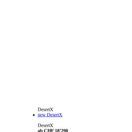
DesertX
new
DesertX
DesertX
ab CHF 18’290