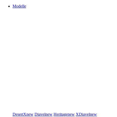
Modelle
DesertX
new
Diavel
new
Heritage
new
XDiavel
new