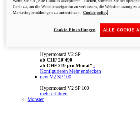
Wenn Sie auf „Alle Cookies akzeptieren“ klicken, stimmen Sie der Speich
Konfigurieren
Mehr entdecken
Gerät zu, um die Websitenavigation zu verbessern, die Websitenutzung zu 
new
V2
Marketingbemühungen zu unterstützen.
Cookie policy
Hypermotard V2
ab CHF 15´990
Cookie-Einstellungen
ALLE COOKIE 
ab CHF 169 pro Monat*
i
Konfigurieren
Mehr entdecken
new
V2 SP
Hypermotard V2 SP
ab CHF 20´490
ab CHF 219 pro Monat*
i
Konfigurieren
Mehr entdecken
new
V2 SP 100
Hypermotard V2 SP 100
mehr erfahren
Monster