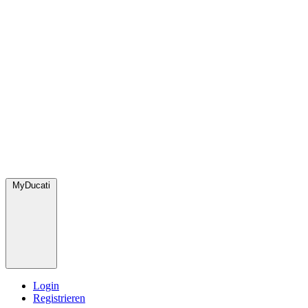
MyDucati
Login
Registrieren