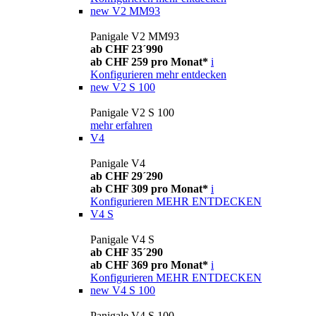
new
V2 MM93
Panigale V2 MM93
ab CHF 23´990
ab CHF 259 pro Monat*
i
Konfigurieren
mehr entdecken
new
V2 S 100
Panigale V2 S 100
mehr erfahren
V4
Panigale V4
ab CHF 29´290
ab CHF 309 pro Monat*
i
Konfigurieren
MEHR ENTDECKEN
V4 S
Panigale V4 S
ab CHF 35´290
ab CHF 369 pro Monat*
i
Konfigurieren
MEHR ENTDECKEN
new
V4 S 100
Panigale V4 S 100