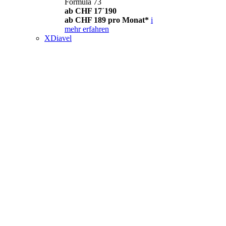
Formula 73
ab CHF 17´190
ab CHF 189 pro Monat*
i
mehr erfahren
XDiavel