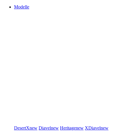
Modelle
DesertX
new
Diavel
new
Heritage
new
XDiavel
new