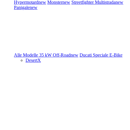
Hypermotard
new
Monster
new
Streetfighter
Multistrada
new
Panigale
new
Alle Modelle
35 kW
Off-Road
new
Ducati Speciale
E-Bike
DesertX