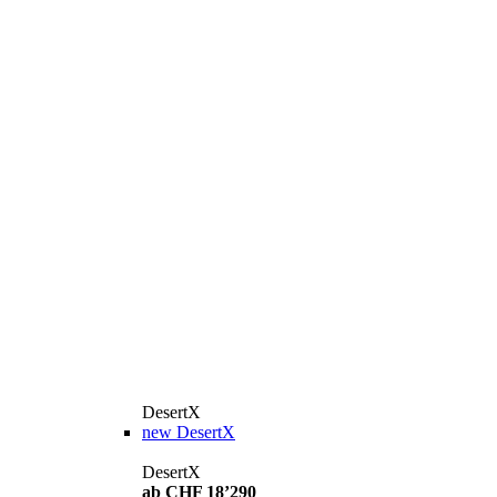
DesertX
new
DesertX
DesertX
ab CHF 18’290