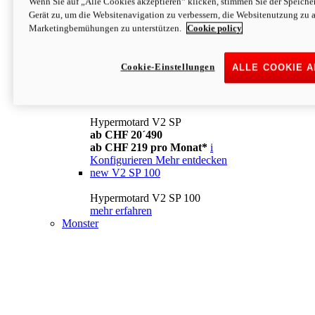
Wenn Sie auf „Alle Cookies akzeptieren“ klicken, stimmen Sie der Speich
Konfigurieren
Mehr entdecken
Gerät zu, um die Websitenavigation zu verbessern, die Websitenutzung zu 
new
V2
Marketingbemühungen zu unterstützen.
Cookie policy
Hypermotard V2
ab CHF 15´990
Cookie-Einstellungen
ALLE COOKIE 
ab CHF 169 pro Monat*
i
Konfigurieren
Mehr entdecken
new
V2 SP
Hypermotard V2 SP
ab CHF 20´490
ab CHF 219 pro Monat*
i
Konfigurieren
Mehr entdecken
new
V2 SP 100
Hypermotard V2 SP 100
mehr erfahren
Monster