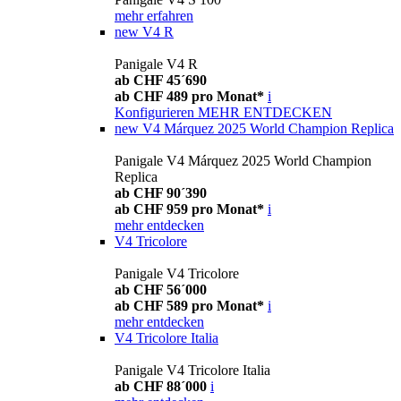
mehr erfahren
new
V4 R
Panigale V4 R
ab CHF 45´690
ab CHF 489 pro Monat*
i
Konfigurieren
MEHR ENTDECKEN
new
V4 Márquez 2025 World Champion Replica
Panigale V4 Márquez 2025 World Champion
Replica
ab CHF 90´390
ab CHF 959 pro Monat*
i
mehr entdecken
V4 Tricolore
Panigale V4 Tricolore
ab CHF 56´000
ab CHF 589 pro Monat*
i
mehr entdecken
V4 Tricolore Italia
Panigale V4 Tricolore Italia
ab CHF 88´000
i