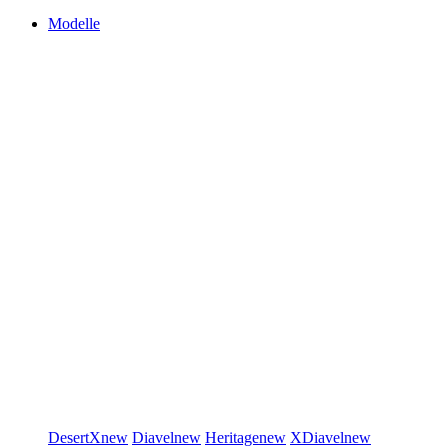
Modelle
DesertX
new
Diavel
new
Heritage
new
XDiavel
new