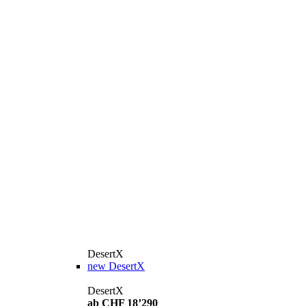
DesertX
new
DesertX
DesertX
ab CHF 18’290