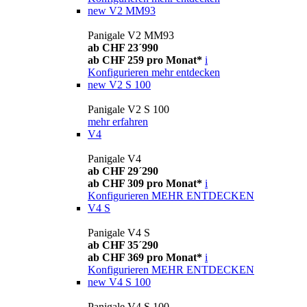
new
V2 MM93
Panigale V2 MM93
ab CHF 23´990
ab CHF 259 pro Monat*
i
Konfigurieren
mehr entdecken
new
V2 S 100
Panigale V2 S 100
mehr erfahren
V4
Panigale V4
ab CHF 29´290
ab CHF 309 pro Monat*
i
Konfigurieren
MEHR ENTDECKEN
V4 S
Panigale V4 S
ab CHF 35´290
ab CHF 369 pro Monat*
i
Konfigurieren
MEHR ENTDECKEN
new
V4 S 100
Panigale V4 S 100