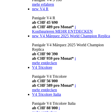
mehr erfahren
new
V4 R
Panigale V4 R
ab CHF 45´690
ab CHF 489 pro Monat*
i
Konfigurieren
MEHR ENTDECKEN
new
V4 Márquez 2025 World Champion Replica
Panigale V4 Márquez 2025 World Champion
Replica
ab CHF 90´390
ab CHF 959 pro Monat*
i
mehr entdecken
V4 Tricolore
Panigale V4 Tricolore
ab CHF 56´000
ab CHF 589 pro Monat*
i
mehr entdecken
V4 Tricolore Italia
Panigale V4 Tricolore Italia
ab CHF 88´000
i