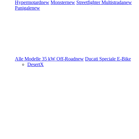
Hypermotard
new
Monster
new
Streetfighter
Multistrada
new
Panigale
new
Alle Modelle
35 kW
Off-Road
new
Ducati Speciale
E-Bike
DesertX