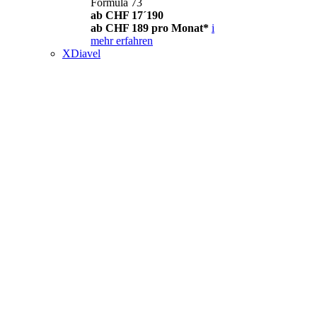
Formula 73
ab CHF 17´190
ab CHF 189 pro Monat*
i
mehr erfahren
XDiavel