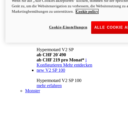
Wenn Sie auf „Alle Cookies akzeptieren“ klicken, stimmen Sie der Speich
Konfigurieren
Mehr entdecken
Gerät zu, um die Websitenavigation zu verbessern, die Websitenutzung zu 
new
V2
Marketingbemühungen zu unterstützen.
Cookie policy
Hypermotard V2
ab CHF 15´990
Cookie-Einstellungen
ALLE COOKIE 
ab CHF 169 pro Monat*
i
Konfigurieren
Mehr entdecken
new
V2 SP
Hypermotard V2 SP
ab CHF 20´490
ab CHF 219 pro Monat*
i
Konfigurieren
Mehr entdecken
new
V2 SP 100
Hypermotard V2 SP 100
mehr erfahren
Monster