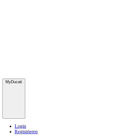
MyDucati
Login
Registrieren