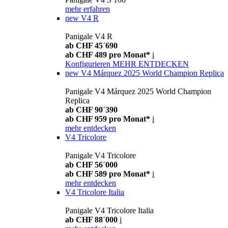
mehr erfahren
new
V4 R
Panigale V4 R
ab CHF 45´690
ab CHF 489 pro Monat*
i
Konfigurieren
MEHR ENTDECKEN
new
V4 Márquez 2025 World Champion Replica
Panigale V4 Márquez 2025 World Champion
Replica
ab CHF 90´390
ab CHF 959 pro Monat*
i
mehr entdecken
V4 Tricolore
Panigale V4 Tricolore
ab CHF 56´000
ab CHF 589 pro Monat*
i
mehr entdecken
V4 Tricolore Italia
Panigale V4 Tricolore Italia
ab CHF 88´000
i