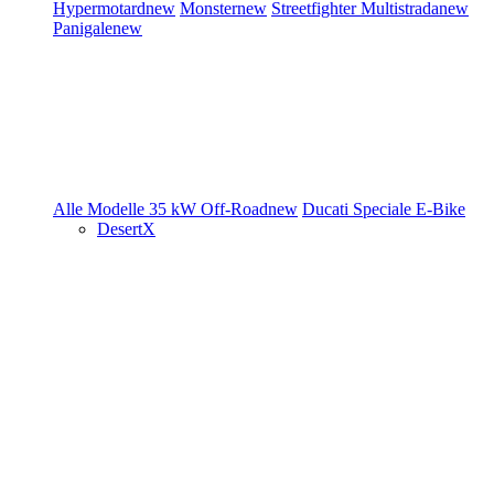
Hypermotard
new
Monster
new
Streetfighter
Multistrada
new
Panigale
new
Alle Modelle
35 kW
Off-Road
new
Ducati Speciale
E-Bike
DesertX