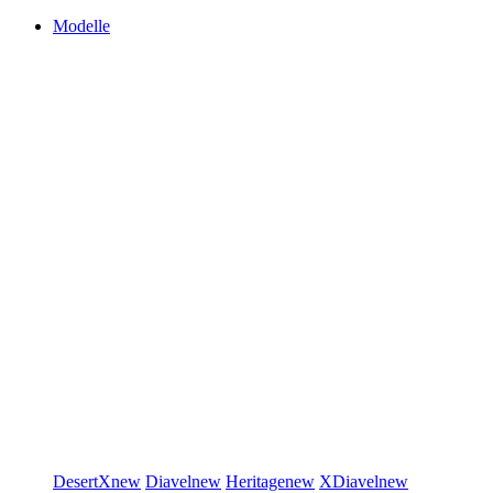
Modelle
DesertX
new
Diavel
new
Heritage
new
XDiavel
new