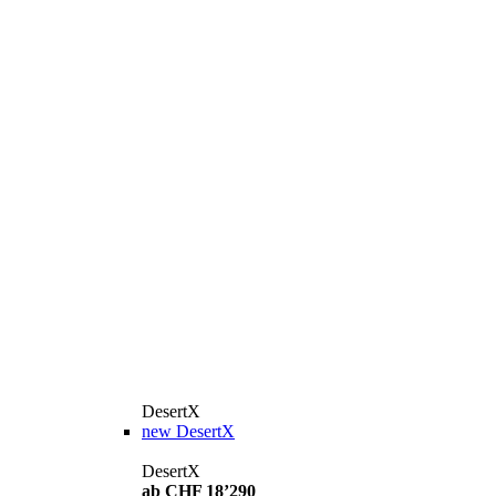
DesertX
new
DesertX
DesertX
ab CHF 18’290