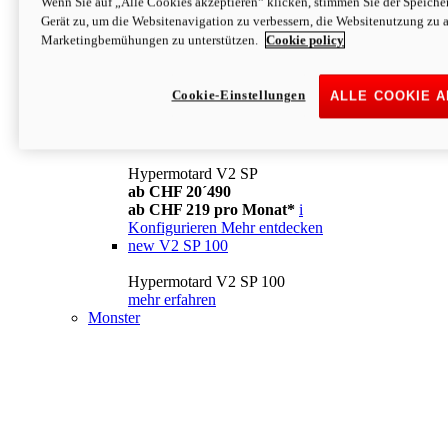
Wenn Sie auf „Alle Cookies akzeptieren“ klicken, stimmen Sie der Speich
Konfigurieren
Mehr entdecken
Gerät zu, um die Websitenavigation zu verbessern, die Websitenutzung zu 
new
V2
Marketingbemühungen zu unterstützen.
Cookie policy
Hypermotard V2
ab CHF 15´990
Cookie-Einstellungen
ALLE COOKIE 
ab CHF 169 pro Monat*
i
Konfigurieren
Mehr entdecken
new
V2 SP
Hypermotard V2 SP
ab CHF 20´490
ab CHF 219 pro Monat*
i
Konfigurieren
Mehr entdecken
new
V2 SP 100
Hypermotard V2 SP 100
mehr erfahren
Monster