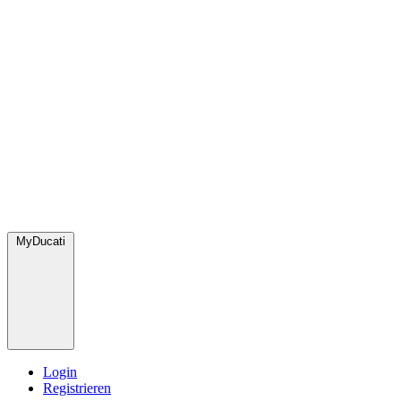
MyDucati
Login
Registrieren