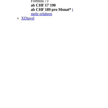
Formula 73
ab CHF 17´190
ab CHF 189 pro Monat*
i
mehr erfahren
XDiavel