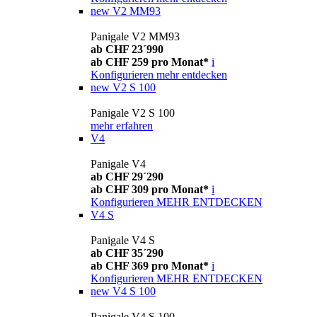
new
V2 MM93
Panigale V2 MM93
ab CHF 23´990
ab CHF 259 pro Monat*
i
Konfigurieren
mehr entdecken
new
V2 S 100
Panigale V2 S 100
mehr erfahren
V4
Panigale V4
ab CHF 29´290
ab CHF 309 pro Monat*
i
Konfigurieren
MEHR ENTDECKEN
V4 S
Panigale V4 S
ab CHF 35´290
ab CHF 369 pro Monat*
i
Konfigurieren
MEHR ENTDECKEN
new
V4 S 100
Panigale V4 S 100