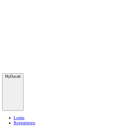
MyDucati
Login
Registrieren