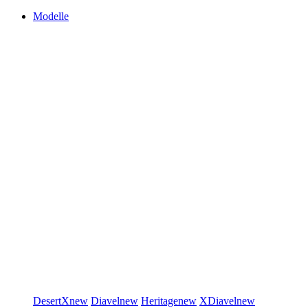
Modelle
DesertX
new
Diavel
new
Heritage
new
XDiavel
new