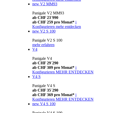
new
V2 MM93
Panigale V2 MM93
ab CHF 23´990
ab CHF 259 pro Monat*
i
Konfigurieren
mehr entdecken
new
V2 S 100
Panigale V2 S 100
mehr erfahren
V4
Panigale V4
ab CHF 29´290
ab CHF 309 pro Monat*
i
Konfigurieren
MEHR ENTDECKEN
V4 S
Panigale V4 S
ab CHF 35´290
ab CHF 369 pro Monat*
i
Konfigurieren
MEHR ENTDECKEN
new
V4 S 100
Panigale V4 S 100