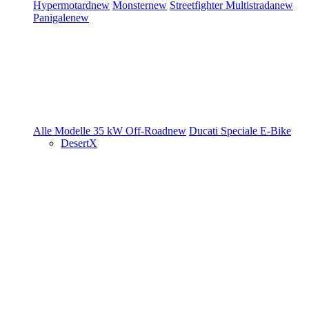
Hypermotard
new
Monster
new
Streetfighter
Multistrada
new
Panigale
new
Alle Modelle
35 kW
Off-Road
new
Ducati Speciale
E-Bike
DesertX