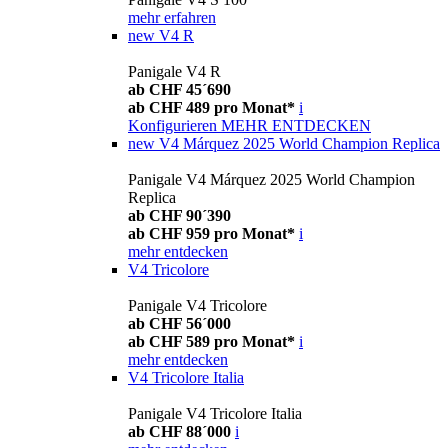
mehr erfahren
new
V4 R
Panigale V4 R
ab CHF 45´690
ab CHF 489 pro Monat*
i
Konfigurieren
MEHR ENTDECKEN
new
V4 Márquez 2025 World Champion Replica
Panigale V4 Márquez 2025 World Champion
Replica
ab CHF 90´390
ab CHF 959 pro Monat*
i
mehr entdecken
V4 Tricolore
Panigale V4 Tricolore
ab CHF 56´000
ab CHF 589 pro Monat*
i
mehr entdecken
V4 Tricolore Italia
Panigale V4 Tricolore Italia
ab CHF 88´000
i