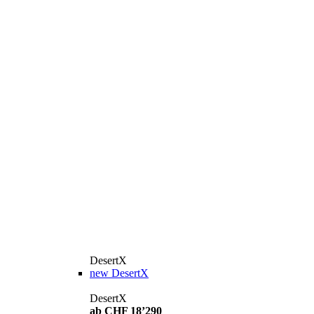
DesertX
new
DesertX
DesertX
ab CHF 18’290