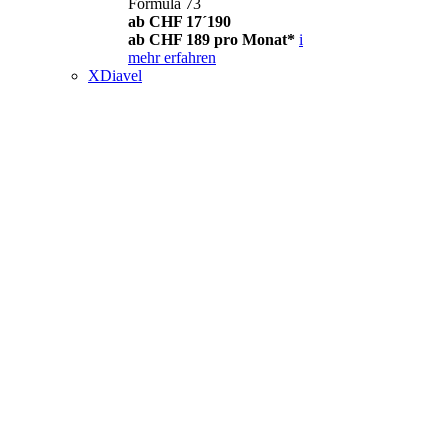
Formula 73
ab CHF 17´190
ab CHF 189 pro Monat*
i
mehr erfahren
XDiavel