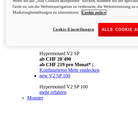
Wenn Sie auf „Alle Cookies akzeptieren“ klicken, stimmen Sie der Speich
Konfigurieren
Mehr entdecken
Gerät zu, um die Websitenavigation zu verbessern, die Websitenutzung zu 
new
V2
Marketingbemühungen zu unterstützen.
Cookie policy
Hypermotard V2
ab CHF 15´990
Cookie-Einstellungen
ALLE COOKIE 
ab CHF 169 pro Monat*
i
Konfigurieren
Mehr entdecken
new
V2 SP
Hypermotard V2 SP
ab CHF 20´490
ab CHF 219 pro Monat*
i
Konfigurieren
Mehr entdecken
new
V2 SP 100
Hypermotard V2 SP 100
mehr erfahren
Monster