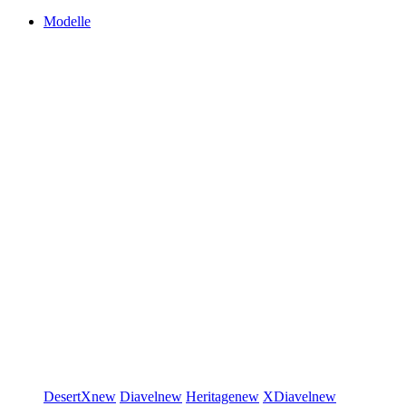
Modelle
DesertX
new
Diavel
new
Heritage
new
XDiavel
new