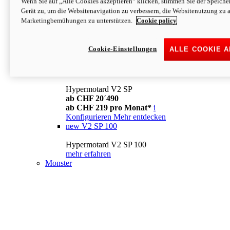
Wenn Sie auf „Alle Cookies akzeptieren“ klicken, stimmen Sie der Speich
Konfigurieren
Mehr entdecken
Gerät zu, um die Websitenavigation zu verbessern, die Websitenutzung zu 
new
V2
Marketingbemühungen zu unterstützen.
Cookie policy
Hypermotard V2
ab CHF 15´990
Cookie-Einstellungen
ALLE COOKIE 
ab CHF 169 pro Monat*
i
Konfigurieren
Mehr entdecken
new
V2 SP
Hypermotard V2 SP
ab CHF 20´490
ab CHF 219 pro Monat*
i
Konfigurieren
Mehr entdecken
new
V2 SP 100
Hypermotard V2 SP 100
mehr erfahren
Monster