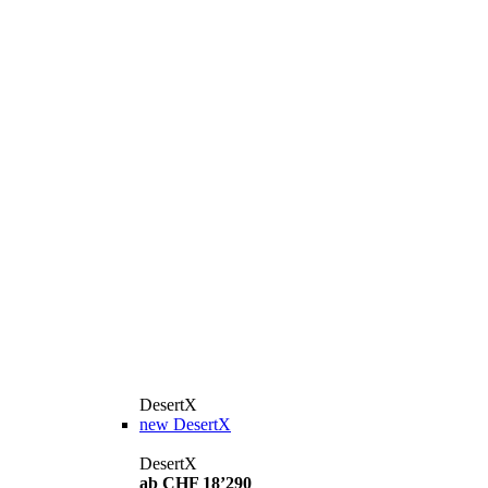
DesertX
new
DesertX
DesertX
ab CHF 18’290