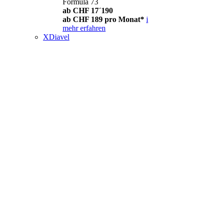
Formula 73
ab CHF 17´190
ab CHF 189 pro Monat*
i
mehr erfahren
XDiavel