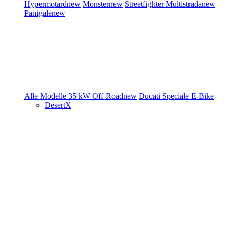
Hypermotard
new
Monster
new
Streetfighter
Multistrada
new
Panigale
new
Alle Modelle
35 kW
Off-Road
new
Ducati Speciale
E-Bike
DesertX