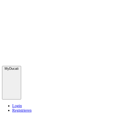
MyDucati
Login
Registrieren