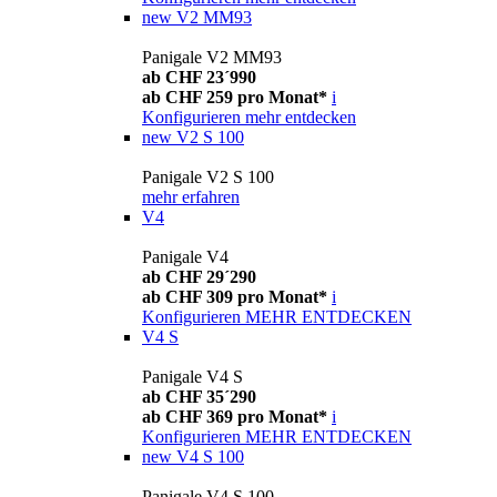
new
V2 MM93
Panigale V2 MM93
ab CHF 23´990
ab CHF 259 pro Monat*
i
Konfigurieren
mehr entdecken
new
V2 S 100
Panigale V2 S 100
mehr erfahren
V4
Panigale V4
ab CHF 29´290
ab CHF 309 pro Monat*
i
Konfigurieren
MEHR ENTDECKEN
V4 S
Panigale V4 S
ab CHF 35´290
ab CHF 369 pro Monat*
i
Konfigurieren
MEHR ENTDECKEN
new
V4 S 100
Panigale V4 S 100