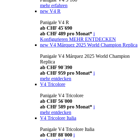
mehr erfahren
new
V4 R
Panigale V4 R
ab CHF 45´690
ab CHF 489 pro Monat*
i
Konfigurieren
MEHR ENTDECKEN
new
V4 Márquez 2025 World Champion Replica
Panigale V4 Márquez 2025 World Champion
Replica
ab CHF 90´390
ab CHF 959 pro Monat*
i
mehr entdecken
V4 Tricolore
Panigale V4 Tricolore
ab CHF 56´000
ab CHF 589 pro Monat*
i
mehr entdecken
V4 Tricolore Italia
Panigale V4 Tricolore Italia
ab CHF 88´000
i