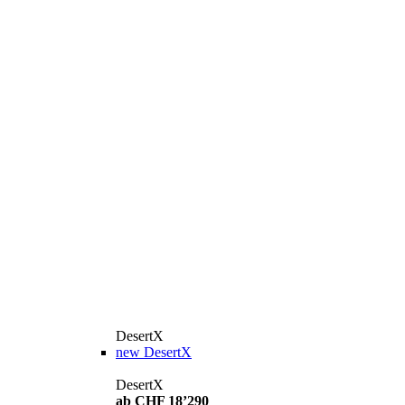
DesertX
new
DesertX
DesertX
ab CHF 18’290