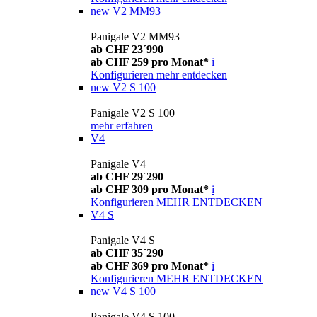
new
V2 MM93
Panigale V2 MM93
ab CHF 23´990
ab CHF 259 pro Monat*
i
Konfigurieren
mehr entdecken
new
V2 S 100
Panigale V2 S 100
mehr erfahren
V4
Panigale V4
ab CHF 29´290
ab CHF 309 pro Monat*
i
Konfigurieren
MEHR ENTDECKEN
V4 S
Panigale V4 S
ab CHF 35´290
ab CHF 369 pro Monat*
i
Konfigurieren
MEHR ENTDECKEN
new
V4 S 100
Panigale V4 S 100