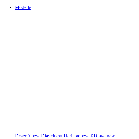
Modelle
DesertX
new
Diavel
new
Heritage
new
XDiavel
new