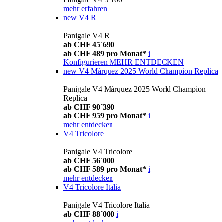
mehr erfahren
new
V4 R
Panigale V4 R
ab CHF 45´690
ab CHF 489 pro Monat*
i
Konfigurieren
MEHR ENTDECKEN
new
V4 Márquez 2025 World Champion Replica
Panigale V4 Márquez 2025 World Champion
Replica
ab CHF 90´390
ab CHF 959 pro Monat*
i
mehr entdecken
V4 Tricolore
Panigale V4 Tricolore
ab CHF 56´000
ab CHF 589 pro Monat*
i
mehr entdecken
V4 Tricolore Italia
Panigale V4 Tricolore Italia
ab CHF 88´000
i