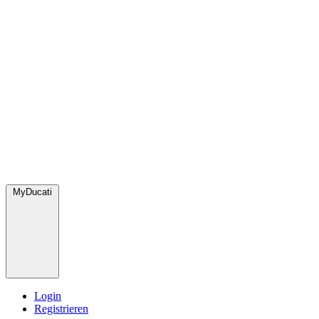
MyDucati
Login
Registrieren