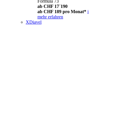
Formula 73
ab CHF 17´190
ab CHF 189 pro Monat*
i
mehr erfahren
XDiavel