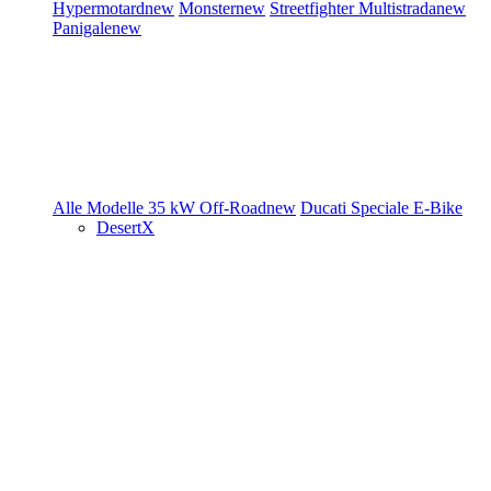
Hypermotard
new
Monster
new
Streetfighter
Multistrada
new
Panigale
new
Alle Modelle
35 kW
Off-Road
new
Ducati Speciale
E-Bike
DesertX