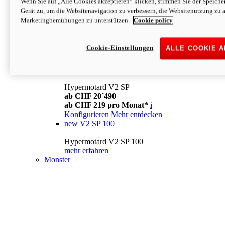
Wenn Sie auf „Alle Cookies akzeptieren“ klicken, stimmen Sie der Speich
Konfigurieren
Mehr entdecken
Gerät zu, um die Websitenavigation zu verbessern, die Websitenutzung zu 
new
V2
Marketingbemühungen zu unterstützen.
Cookie policy
Hypermotard V2
ab CHF 15´990
Cookie-Einstellungen
ALLE COOKIE 
ab CHF 169 pro Monat*
i
Konfigurieren
Mehr entdecken
new
V2 SP
Hypermotard V2 SP
ab CHF 20´490
ab CHF 219 pro Monat*
i
Konfigurieren
Mehr entdecken
new
V2 SP 100
Hypermotard V2 SP 100
mehr erfahren
Monster