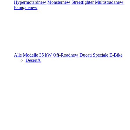
Hypermotard
new
Monster
new
Streetfighter
Multistrada
new
Panigale
new
Alle Modelle
35 kW
Off-Road
new
Ducati Speciale
E-Bike
DesertX