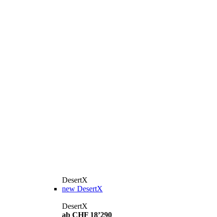
DesertX
new
DesertX
DesertX
ab CHF 18’290