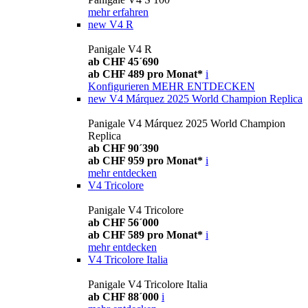
mehr erfahren
new
V4 R
Panigale V4 R
ab CHF 45´690
ab CHF 489 pro Monat*
i
Konfigurieren
MEHR ENTDECKEN
new
V4 Márquez 2025 World Champion Replica
Panigale V4 Márquez 2025 World Champion
Replica
ab CHF 90´390
ab CHF 959 pro Monat*
i
mehr entdecken
V4 Tricolore
Panigale V4 Tricolore
ab CHF 56´000
ab CHF 589 pro Monat*
i
mehr entdecken
V4 Tricolore Italia
Panigale V4 Tricolore Italia
ab CHF 88´000
i