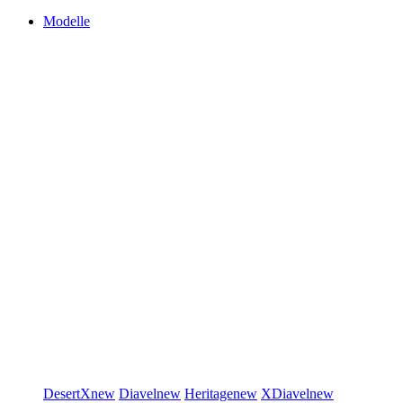
Modelle
DesertX
new
Diavel
new
Heritage
new
XDiavel
new