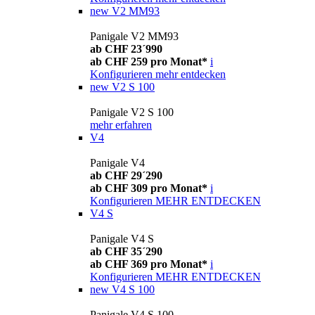
new
V2 MM93
Panigale V2 MM93
ab CHF 23´990
ab CHF 259 pro Monat*
i
Konfigurieren
mehr entdecken
new
V2 S 100
Panigale V2 S 100
mehr erfahren
V4
Panigale V4
ab CHF 29´290
ab CHF 309 pro Monat*
i
Konfigurieren
MEHR ENTDECKEN
V4 S
Panigale V4 S
ab CHF 35´290
ab CHF 369 pro Monat*
i
Konfigurieren
MEHR ENTDECKEN
new
V4 S 100
Panigale V4 S 100