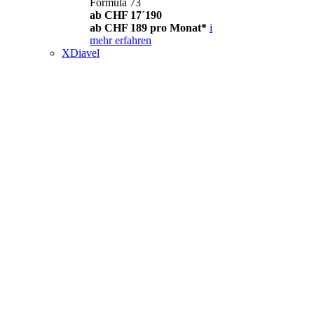
Formula 73
ab CHF 17´190
ab CHF 189 pro Monat*
i
mehr erfahren
XDiavel