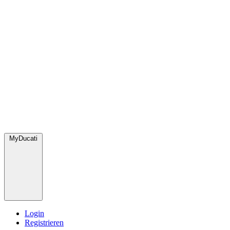
MyDucati
Login
Registrieren