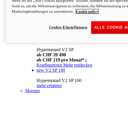
Wenn Sie auf „Alle Cookies akzeptieren“ klicken, stimmen Sie der Speich
Konfigurieren
Mehr entdecken
Gerät zu, um die Websitenavigation zu verbessern, die Websitenutzung zu 
new
V2
Marketingbemühungen zu unterstützen.
Cookie policy
Hypermotard V2
ab CHF 15´990
Cookie-Einstellungen
ALLE COOKIE 
ab CHF 169 pro Monat*
i
Konfigurieren
Mehr entdecken
new
V2 SP
Hypermotard V2 SP
ab CHF 20´490
ab CHF 219 pro Monat*
i
Konfigurieren
Mehr entdecken
new
V2 SP 100
Hypermotard V2 SP 100
mehr erfahren
Monster