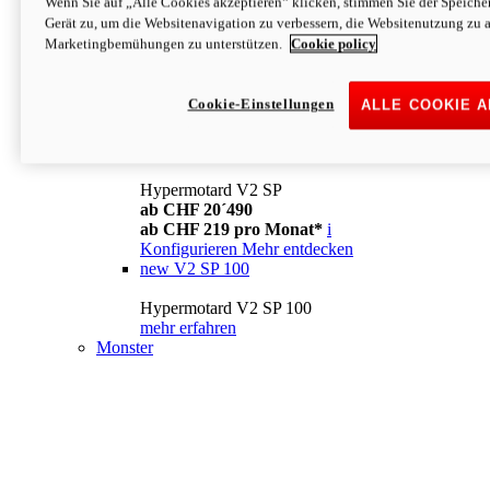
Wenn Sie auf „Alle Cookies akzeptieren“ klicken, stimmen Sie der Speich
Konfigurieren
Mehr entdecken
Gerät zu, um die Websitenavigation zu verbessern, die Websitenutzung zu 
new
V2
Marketingbemühungen zu unterstützen.
Cookie policy
Hypermotard V2
ab CHF 15´990
Cookie-Einstellungen
ALLE COOKIE 
ab CHF 169 pro Monat*
i
Konfigurieren
Mehr entdecken
new
V2 SP
Hypermotard V2 SP
ab CHF 20´490
ab CHF 219 pro Monat*
i
Konfigurieren
Mehr entdecken
new
V2 SP 100
Hypermotard V2 SP 100
mehr erfahren
Monster