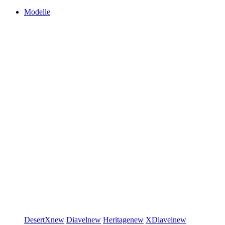
Modelle
DesertX
new
Diavel
new
Heritage
new
XDiavel
new