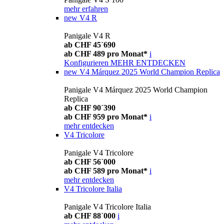
mehr erfahren
new
V4 R
Panigale V4 R
ab CHF 45´690
ab CHF 489 pro Monat*
i
Konfigurieren
MEHR ENTDECKEN
new
V4 Márquez 2025 World Champion Replica
Panigale V4 Márquez 2025 World Champion
Replica
ab CHF 90´390
ab CHF 959 pro Monat*
i
mehr entdecken
V4 Tricolore
Panigale V4 Tricolore
ab CHF 56´000
ab CHF 589 pro Monat*
i
mehr entdecken
V4 Tricolore Italia
Panigale V4 Tricolore Italia
ab CHF 88´000
i