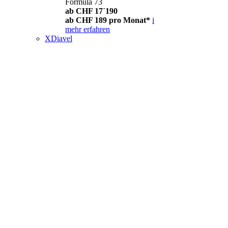
Formula 73
ab CHF 17´190
ab CHF 189 pro Monat*
i
mehr erfahren
XDiavel