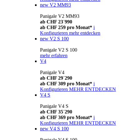
new
V2 MM93
Panigale V2 MM93
ab CHF 23´990
ab CHF 259 pro Monat*
i
Konfigurieren
mehr entdecken
new
V2 S 100
Panigale V2 S 100
mehr erfahren
V4
Panigale V4
ab CHF 29´290
ab CHF 309 pro Monat*
i
Konfigurieren
MEHR ENTDECKEN
V4 S
Panigale V4 S
ab CHF 35´290
ab CHF 369 pro Monat*
i
Konfigurieren
MEHR ENTDECKEN
new
V4 S 100
Panigale V4 S 100