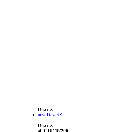
DesertX
new
DesertX
DesertX
ab CHF 18’290