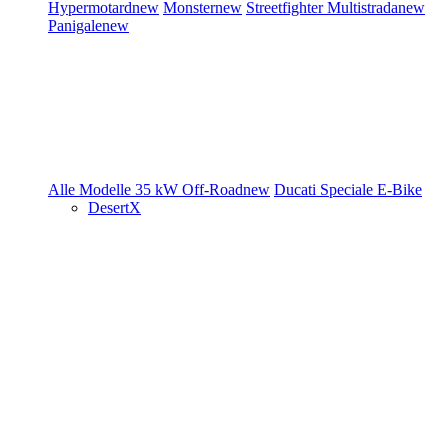
Hypermotard
new
Monster
new
Streetfighter
Multistrada
new
Panigale
new
Alle Modelle
35 kW
Off-Road
new
Ducati Speciale
E-Bike
DesertX