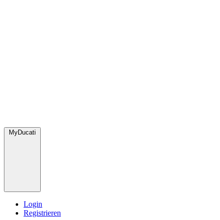
MyDucati
Login
Registrieren