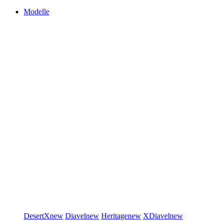
Modelle
DesertX
new
Diavel
new
Heritage
new
XDiavel
new