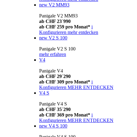
new
V2 MM93
Panigale V2 MM93
ab CHF 23´990
ab CHF 259 pro Monat*
i
Konfigurieren
mehr entdecken
new
V2 S 100
Panigale V2 S 100
mehr erfahren
V4
Panigale V4
ab CHF 29´290
ab CHF 309 pro Monat*
i
Konfigurieren
MEHR ENTDECKEN
V4 S
Panigale V4 S
ab CHF 35´290
ab CHF 369 pro Monat*
i
Konfigurieren
MEHR ENTDECKEN
new
V4 S 100
Panigale V4 S 100