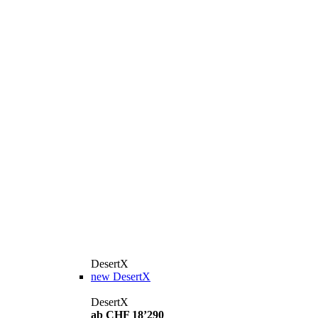
DesertX
new
DesertX
DesertX
ab CHF 18’290