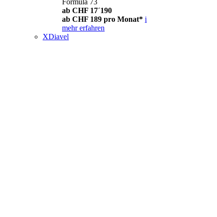
Formula 73
ab CHF 17´190
ab CHF 189 pro Monat*
i
mehr erfahren
XDiavel