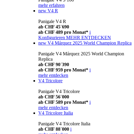
mehr erfahren
new
V4 R
Panigale V4 R
ab CHF 45´690
ab CHF 489 pro Monat*
i
Konfigurieren
MEHR ENTDECKEN
new
V4 Márquez 2025 World Champion Replica
Panigale V4 Márquez 2025 World Champion
Replica
ab CHF 90´390
ab CHF 959 pro Monat*
i
mehr entdecken
V4 Tricolore
Panigale V4 Tricolore
ab CHF 56´000
ab CHF 589 pro Monat*
i
mehr entdecken
V4 Tricolore Italia
Panigale V4 Tricolore Italia
ab CHF 88´000
i