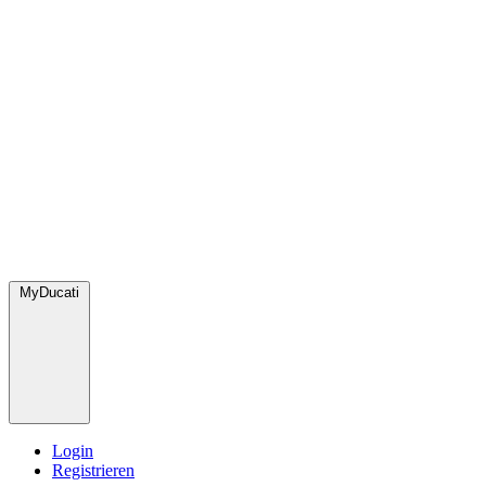
MyDucati
Login
Registrieren