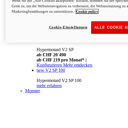
Wenn Sie auf „Alle Cookies akzeptieren“ klicken, stimmen Sie der Speich
Konfigurieren
Mehr entdecken
Gerät zu, um die Websitenavigation zu verbessern, die Websitenutzung zu 
new
V2
Marketingbemühungen zu unterstützen.
Cookie policy
Hypermotard V2
ab CHF 15´990
Cookie-Einstellungen
ALLE COOKIE 
ab CHF 169 pro Monat*
i
Konfigurieren
Mehr entdecken
new
V2 SP
Hypermotard V2 SP
ab CHF 20´490
ab CHF 219 pro Monat*
i
Konfigurieren
Mehr entdecken
new
V2 SP 100
Hypermotard V2 SP 100
mehr erfahren
Monster