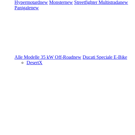
Hypermotard
new
Monster
new
Streetfighter
Multistrada
new
Panigale
new
Alle Modelle
35 kW
Off-Road
new
Ducati Speciale
E-Bike
DesertX