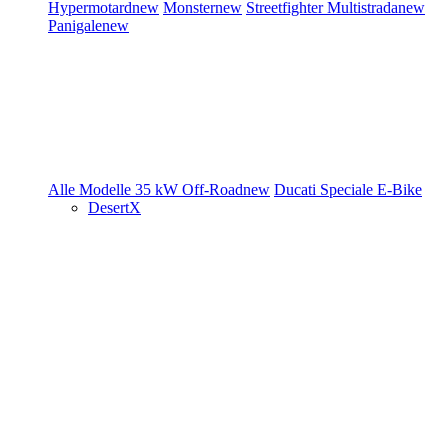
Hypermotard
new
Monster
new
Streetfighter
Multistrada
new
Panigale
new
Alle Modelle
35 kW
Off-Road
new
Ducati Speciale
E-Bike
DesertX