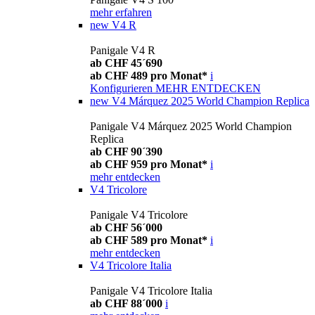
mehr erfahren
new
V4 R
Panigale V4 R
ab CHF 45´690
ab CHF 489 pro Monat*
i
Konfigurieren
MEHR ENTDECKEN
new
V4 Márquez 2025 World Champion Replica
Panigale V4 Márquez 2025 World Champion
Replica
ab CHF 90´390
ab CHF 959 pro Monat*
i
mehr entdecken
V4 Tricolore
Panigale V4 Tricolore
ab CHF 56´000
ab CHF 589 pro Monat*
i
mehr entdecken
V4 Tricolore Italia
Panigale V4 Tricolore Italia
ab CHF 88´000
i