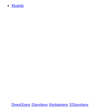
Modelle
DesertX
new
Diavel
new
Heritage
new
XDiavel
new