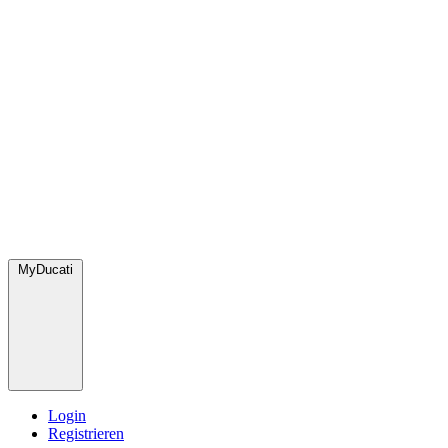
MyDucati
Login
Registrieren