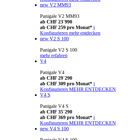
new
V2 MM93
Panigale V2 MM93
ab CHF 23´990
ab CHF 259 pro Monat*
i
Konfigurieren
mehr entdecken
new
V2 S 100
Panigale V2 S 100
mehr erfahren
V4
Panigale V4
ab CHF 29´290
ab CHF 309 pro Monat*
i
Konfigurieren
MEHR ENTDECKEN
V4 S
Panigale V4 S
ab CHF 35´290
ab CHF 369 pro Monat*
i
Konfigurieren
MEHR ENTDECKEN
new
V4 S 100
Panigale V4 S 100