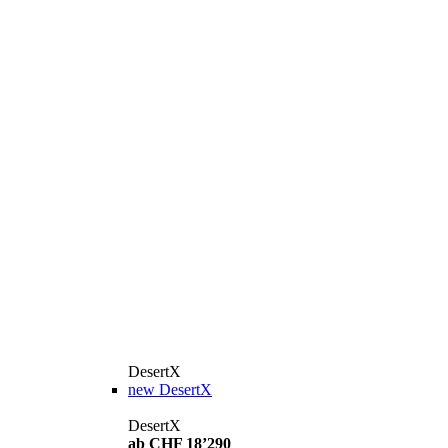
DesertX
new
DesertX
DesertX
ab CHF 18’290