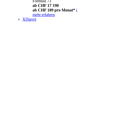
Formula 73
ab CHF 17´190
ab CHF 189 pro Monat*
i
mehr erfahren
XDiavel