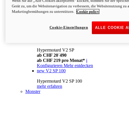
Wenn Sie auf „Alle Cookies akzeptieren“ klicken, stimmen Sie der Speich
Konfigurieren
Mehr entdecken
Gerät zu, um die Websitenavigation zu verbessern, die Websitenutzung zu 
new
V2
Marketingbemühungen zu unterstützen.
Cookie policy
Hypermotard V2
ab CHF 15´990
Cookie-Einstellungen
ALLE COOKIE 
ab CHF 169 pro Monat*
i
Konfigurieren
Mehr entdecken
new
V2 SP
Hypermotard V2 SP
ab CHF 20´490
ab CHF 219 pro Monat*
i
Konfigurieren
Mehr entdecken
new
V2 SP 100
Hypermotard V2 SP 100
mehr erfahren
Monster