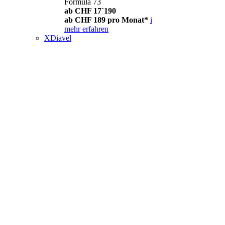
Formula 73
ab CHF 17´190
ab CHF 189 pro Monat*
i
mehr erfahren
XDiavel