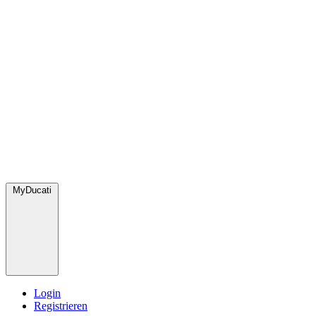
MyDucati
Login
Registrieren