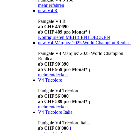
mehr erfahren
new
V4 R
Panigale V4 R
ab CHF 45´690
ab CHF 489 pro Monat*
i
Konfigurieren
MEHR ENTDECKEN
new
V4 Márquez 2025 World Champion Replica
Panigale V4 Márquez 2025 World Champion
Replica
ab CHF 90´390
ab CHF 959 pro Monat*
i
mehr entdecken
V4 Tricolore
Panigale V4 Tricolore
ab CHF 56´000
ab CHF 589 pro Monat*
i
mehr entdecken
V4 Tricolore Italia
Panigale V4 Tricolore Italia
ab CHF 88´000
i