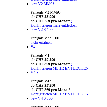
new
V2 MM93
Panigale V2 MM93
ab CHF 23´990
ab CHF 259 pro Monat*
i
Konfigurieren
mehr entdecken
new
V2 S 100
Panigale V2 S 100
mehr erfahren
V4
Panigale V4
ab CHF 29´290
ab CHF 309 pro Monat*
i
Konfigurieren
MEHR ENTDECKEN
V4 S
Panigale V4 S
ab CHF 35´290
ab CHF 369 pro Monat*
i
Konfigurieren
MEHR ENTDECKEN
new
V4 S 100
Panigale V4 S 100