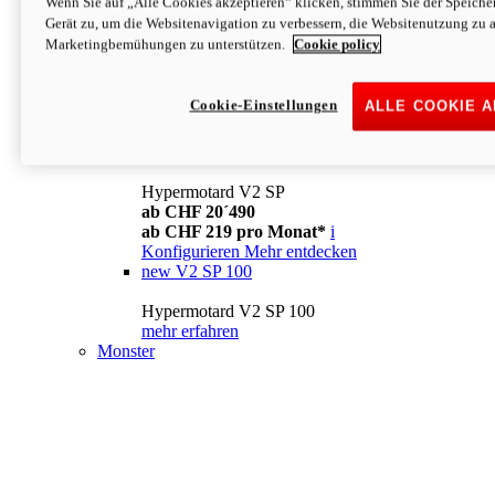
Wenn Sie auf „Alle Cookies akzeptieren“ klicken, stimmen Sie der Speich
Konfigurieren
Mehr entdecken
Gerät zu, um die Websitenavigation zu verbessern, die Websitenutzung zu 
new
V2
Marketingbemühungen zu unterstützen.
Cookie policy
Hypermotard V2
ab CHF 15´990
Cookie-Einstellungen
ALLE COOKIE 
ab CHF 169 pro Monat*
i
Konfigurieren
Mehr entdecken
new
V2 SP
Hypermotard V2 SP
ab CHF 20´490
ab CHF 219 pro Monat*
i
Konfigurieren
Mehr entdecken
new
V2 SP 100
Hypermotard V2 SP 100
mehr erfahren
Monster