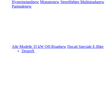
Hypermotard
new
Monster
new
Streetfighter
Multistrada
new
Panigale
new
Alle Modelle
35 kW
Off-Road
new
Ducati Speciale
E-Bike
DesertX