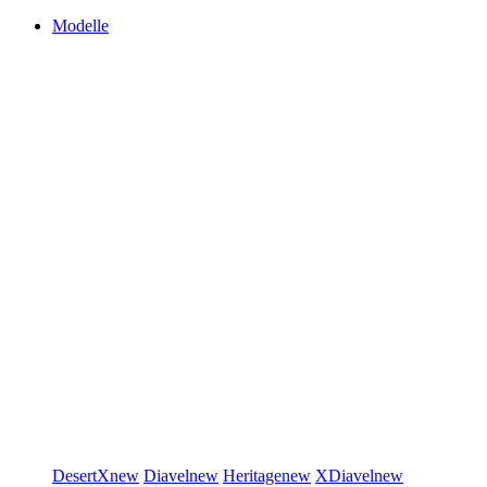
Modelle
DesertX
new
Diavel
new
Heritage
new
XDiavel
new