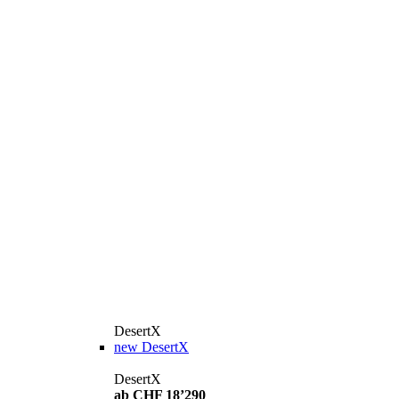
DesertX
new
DesertX
DesertX
ab CHF 18’290