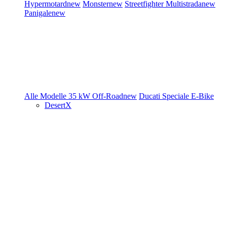
Hypermotard
new
Monster
new
Streetfighter
Multistrada
new
Panigale
new
Alle Modelle
35 kW
Off-Road
new
Ducati Speciale
E-Bike
DesertX