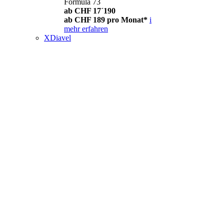
Formula 73
ab CHF 17´190
ab CHF 189 pro Monat*
i
mehr erfahren
XDiavel