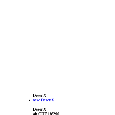
DesertX
new
DesertX
DesertX
ab CHF 18’290