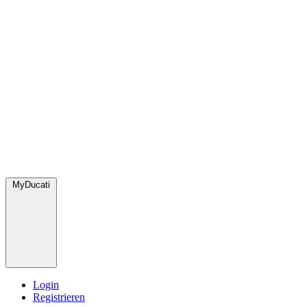
MyDucati
Login
Registrieren