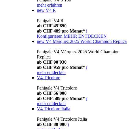
mehr erfahren
new
V4 R
Panigale V4 R
ab CHF 45´690
ab CHF 489 pro Monat*
i
Konfigurieren
MEHR ENTDECKEN
new
V4 Márquez 2025 World Champion Replica
Panigale V4 Márquez 2025 World Champion
Replica
ab CHF 90´930
ab CHF 959 pro Monat*
i
mehr entdecken
V4 Tricolore
Panigale V4 Tricolore
ab CHF 56´000
ab CHF 589 pro Monat*
i
mehr entdecken
V4 Tricolore Italia
Panigale V4 Tricolore Italia
ab CHF 88´000
i