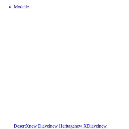
Modelle
DesertX
new
Diavel
new
Heritage
new
XDiavel
new