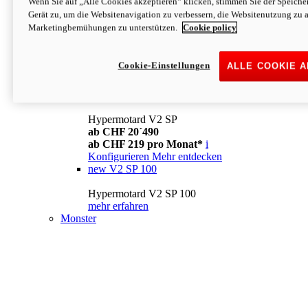
Wenn Sie auf „Alle Cookies akzeptieren“ klicken, stimmen Sie der Speich
Konfigurieren
Mehr entdecken
Gerät zu, um die Websitenavigation zu verbessern, die Websitenutzung zu 
new
V2
Marketingbemühungen zu unterstützen.
Cookie policy
Hypermotard V2
ab CHF 15´990
Cookie-Einstellungen
ALLE COOKIE 
ab CHF 169 pro Monat*
i
Konfigurieren
Mehr entdecken
new
V2 SP
Hypermotard V2 SP
ab CHF 20´490
ab CHF 219 pro Monat*
i
Konfigurieren
Mehr entdecken
new
V2 SP 100
Hypermotard V2 SP 100
mehr erfahren
Monster