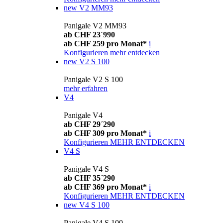
new
V2 MM93
Panigale V2 MM93
ab CHF 23´990
ab CHF 259 pro Monat*
i
Konfigurieren
mehr entdecken
new
V2 S 100
Panigale V2 S 100
mehr erfahren
V4
Panigale V4
ab CHF 29´290
ab CHF 309 pro Monat*
i
Konfigurieren
MEHR ENTDECKEN
V4 S
Panigale V4 S
ab CHF 35´290
ab CHF 369 pro Monat*
i
Konfigurieren
MEHR ENTDECKEN
new
V4 S 100
Panigale V4 S 100