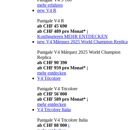
mehr erfahren
new
V4 R
Panigale V4 R
ab CHF 45´690
ab CHF 489 pro Monat*
i
Konfigurieren
MEHR ENTDECKEN
new
V4 Márquez 2025 World Champion Replica
Panigale V4 Márquez 2025 World Champion
Replica
ab CHF 90´390
ab CHF 959 pro Monat*
i
mehr entdecken
V4 Tricolore
Panigale V4 Tricolore
ab CHF 56´000
ab CHF 589 pro Monat*
i
mehr entdecken
V4 Tricolore Italia
Panigale V4 Tricolore Italia
ab CHF 88´000
i