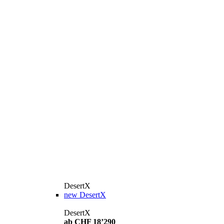
DesertX
new
DesertX
DesertX
ab CHF 18’290