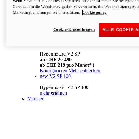
Wenn Sie auf „Alle Cookies akzeptieren“ klicken, stimmen Sie der Speich
Konfigurieren
Mehr entdecken
Gerät zu, um die Websitenavigation zu verbessern, die Websitenutzung zu 
new
V2
Marketingbemühungen zu unterstützen.
Cookie policy
Hypermotard V2
ab CHF 15´990
Cookie-Einstellungen
ALLE COOKIE 
ab CHF 169 pro Monat*
i
Konfigurieren
Mehr entdecken
new
V2 SP
Hypermotard V2 SP
ab CHF 20´490
ab CHF 219 pro Monat*
i
Konfigurieren
Mehr entdecken
new
V2 SP 100
Hypermotard V2 SP 100
mehr erfahren
Monster