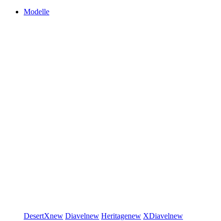
Modelle
DesertX
new
Diavel
new
Heritage
new
XDiavel
new