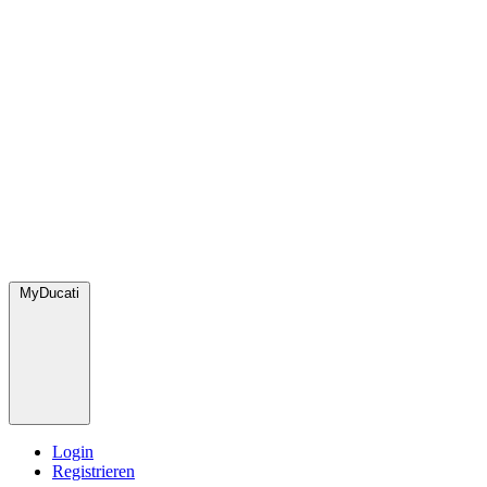
MyDucati
Login
Registrieren