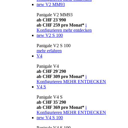
new
V2 MM93
Panigale V2 MM93
ab CHF 23´990
ab CHF 259 pro Monat*
i
Konfigurieren
mehr entdecken
new
V2 S 100
Panigale V2 S 100
mehr erfahren
V4
Panigale V4
ab CHF 29´290
ab CHF 309 pro Monat*
i
Konfigurieren
MEHR ENTDECKEN
V4 S
Panigale V4 S
ab CHF 35´290
ab CHF 369 pro Monat*
i
Konfigurieren
MEHR ENTDECKEN
new
V4 S 100
Panigale V4 S 100