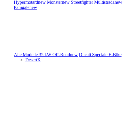
Hypermotard
new
Monster
new
Streetfighter
Multistrada
new
Panigale
new
Alle Modelle
35 kW
Off-Road
new
Ducati Speciale
E-Bike
DesertX