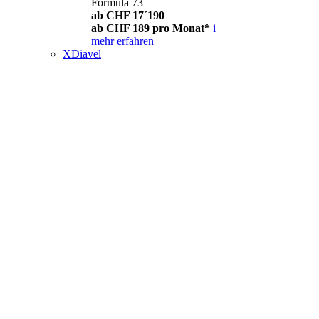
Formula 73
ab CHF 17´190
ab CHF 189 pro Monat*
i
mehr erfahren
XDiavel