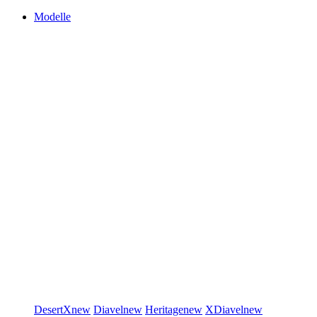
Modelle
DesertX
new
Diavel
new
Heritage
new
XDiavel
new