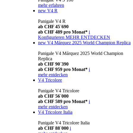
mehr erfahren
new
V4 R
Panigale V4 R
ab CHF 45´690
ab CHF 489 pro Monat*
i
Konfigurieren
MEHR ENTDECKEN
new
V4 Márquez 2025 World Champion Replica
Panigale V4 Márquez 2025 World Champion
Replica
ab CHF 90´390
ab CHF 959 pro Monat*
i
mehr entdecken
V4 Tricolore
Panigale V4 Tricolore
ab CHF 56´000
ab CHF 589 pro Monat*
i
mehr entdecken
V4 Tricolore Italia
Panigale V4 Tricolore Italia
ab CHF 88´000
i