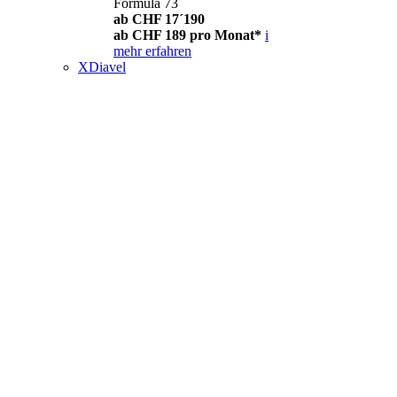
Formula 73
ab CHF 17´190
ab CHF 189 pro Monat*
i
mehr erfahren
XDiavel