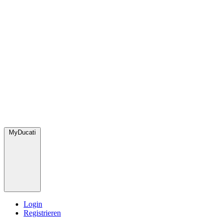
MyDucati
Login
Registrieren