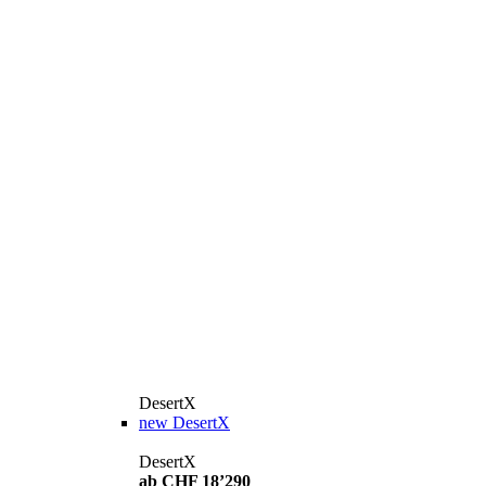
DesertX
new
DesertX
DesertX
ab CHF 18’290