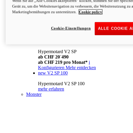
Wenn Sie auf „Alle Cookies akzeptieren“ klicken, stimmen Sie der Speich
Konfigurieren
Mehr entdecken
Gerät zu, um die Websitenavigation zu verbessern, die Websitenutzung zu 
new
V2
Marketingbemühungen zu unterstützen.
Cookie policy
Hypermotard V2
ab CHF 15´990
Cookie-Einstellungen
ALLE COOKIE 
ab CHF 169 pro Monat*
i
Konfigurieren
Mehr entdecken
new
V2 SP
Hypermotard V2 SP
ab CHF 20´490
ab CHF 219 pro Monat*
i
Konfigurieren
Mehr entdecken
new
V2 SP 100
Hypermotard V2 SP 100
mehr erfahren
Monster