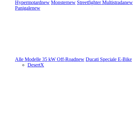
Hypermotard
new
Monster
new
Streetfighter
Multistrada
new
Panigale
new
Alle Modelle
35 kW
Off-Road
new
Ducati Speciale
E-Bike
DesertX