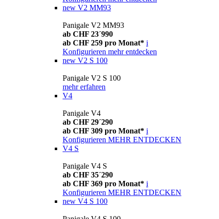
new
V2 MM93
Panigale V2 MM93
ab CHF 23´990
ab CHF 259 pro Monat*
i
Konfigurieren
mehr entdecken
new
V2 S 100
Panigale V2 S 100
mehr erfahren
V4
Panigale V4
ab CHF 29´290
ab CHF 309 pro Monat*
i
Konfigurieren
MEHR ENTDECKEN
V4 S
Panigale V4 S
ab CHF 35´290
ab CHF 369 pro Monat*
i
Konfigurieren
MEHR ENTDECKEN
new
V4 S 100
Panigale V4 S 100