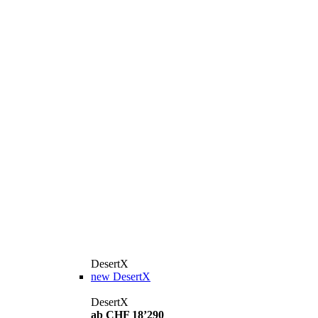
DesertX
new
DesertX
DesertX
ab CHF 18’290