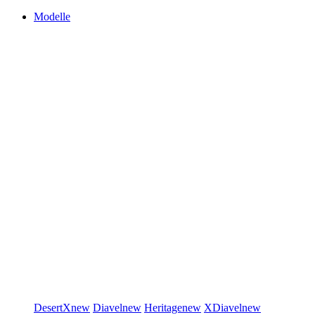
Modelle
DesertX
new
Diavel
new
Heritage
new
XDiavel
new