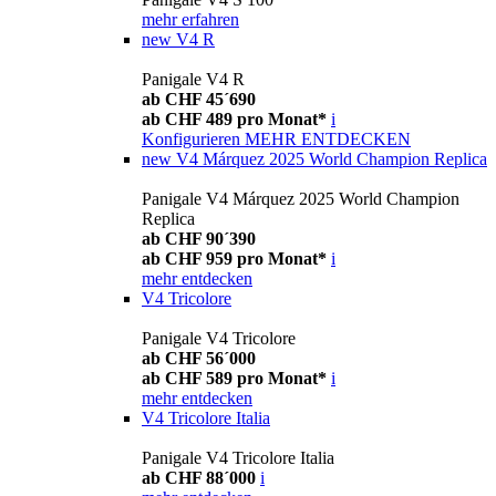
mehr erfahren
new
V4 R
Panigale V4 R
ab CHF 45´690
ab CHF 489 pro Monat*
i
Konfigurieren
MEHR ENTDECKEN
new
V4 Márquez 2025 World Champion Replica
Panigale V4 Márquez 2025 World Champion
Replica
ab CHF 90´390
ab CHF 959 pro Monat*
i
mehr entdecken
V4 Tricolore
Panigale V4 Tricolore
ab CHF 56´000
ab CHF 589 pro Monat*
i
mehr entdecken
V4 Tricolore Italia
Panigale V4 Tricolore Italia
ab CHF 88´000
i