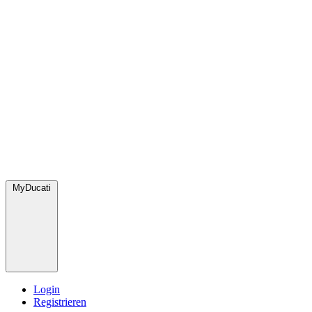
MyDucati
Login
Registrieren