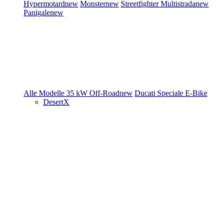
Hypermotard
new
Monster
new
Streetfighter
Multistrada
new
Panigale
new
Alle Modelle
35 kW
Off-Road
new
Ducati Speciale
E-Bike
DesertX