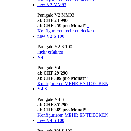
new
V2 MM93
Panigale V2 MM93
ab CHF 23´990
ab CHF 259 pro Monat*
i
Konfigurieren
mehr entdecken
new
V2 S 100
Panigale V2 S 100
mehr erfahren
V4
Panigale V4
ab CHF 29´290
ab CHF 309 pro Monat*
i
Konfigurieren
MEHR ENTDECKEN
V4 S
Panigale V4 S
ab CHF 35´290
ab CHF 369 pro Monat*
i
Konfigurieren
MEHR ENTDECKEN
new
V4 S 100
Panigale V4 S 100