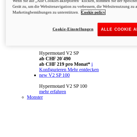
Wenn Sie auf „Alle Cookies akzeptieren“ klicken, stimmen Sie der Speich
Konfigurieren
Mehr entdecken
Gerät zu, um die Websitenavigation zu verbessern, die Websitenutzung zu 
new
V2
Marketingbemühungen zu unterstützen.
Cookie policy
Hypermotard V2
ab CHF 15´990
Cookie-Einstellungen
ALLE COOKIE 
ab CHF 169 pro Monat*
i
Konfigurieren
Mehr entdecken
new
V2 SP
Hypermotard V2 SP
ab CHF 20´490
ab CHF 219 pro Monat*
i
Konfigurieren
Mehr entdecken
new
V2 SP 100
Hypermotard V2 SP 100
mehr erfahren
Monster