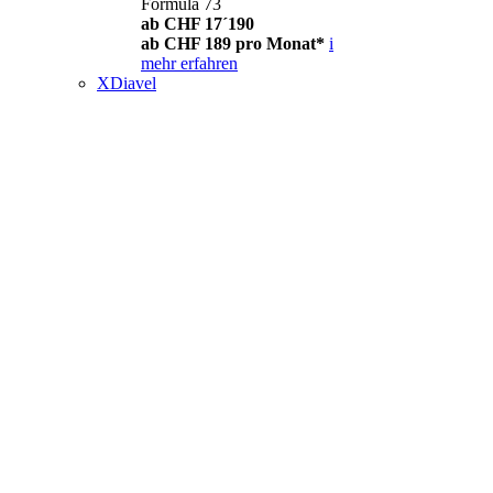
Formula 73
ab CHF 17´190
ab CHF 189 pro Monat*
i
mehr erfahren
XDiavel