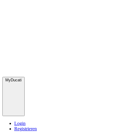
MyDucati
Login
Registrieren