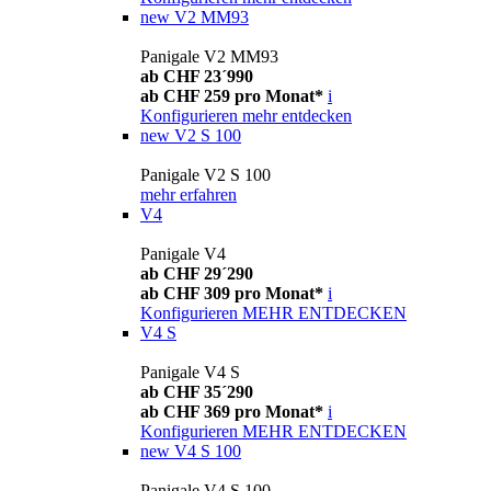
new
V2 MM93
Panigale V2 MM93
ab CHF 23´990
ab CHF 259 pro Monat*
i
Konfigurieren
mehr entdecken
new
V2 S 100
Panigale V2 S 100
mehr erfahren
V4
Panigale V4
ab CHF 29´290
ab CHF 309 pro Monat*
i
Konfigurieren
MEHR ENTDECKEN
V4 S
Panigale V4 S
ab CHF 35´290
ab CHF 369 pro Monat*
i
Konfigurieren
MEHR ENTDECKEN
new
V4 S 100
Panigale V4 S 100