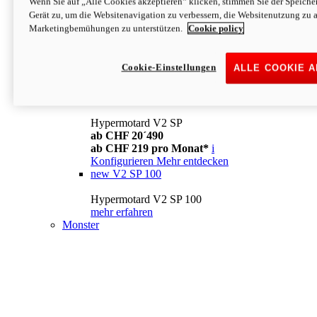
Wenn Sie auf „Alle Cookies akzeptieren“ klicken, stimmen Sie der Speich
Konfigurieren
Mehr entdecken
Gerät zu, um die Websitenavigation zu verbessern, die Websitenutzung zu 
new
V2
Marketingbemühungen zu unterstützen.
Cookie policy
Hypermotard V2
ab CHF 15´990
Cookie-Einstellungen
ALLE COOKIE 
ab CHF 169 pro Monat*
i
Konfigurieren
Mehr entdecken
new
V2 SP
Hypermotard V2 SP
ab CHF 20´490
ab CHF 219 pro Monat*
i
Konfigurieren
Mehr entdecken
new
V2 SP 100
Hypermotard V2 SP 100
mehr erfahren
Monster