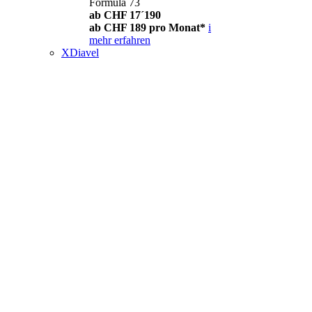
Formula 73
ab CHF 17´190
ab CHF 189 pro Monat*
i
mehr erfahren
XDiavel