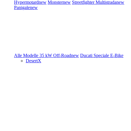
Hypermotard
new
Monster
new
Streetfighter
Multistrada
new
Panigale
new
Alle Modelle
35 kW
Off-Road
new
Ducati Speciale
E-Bike
DesertX