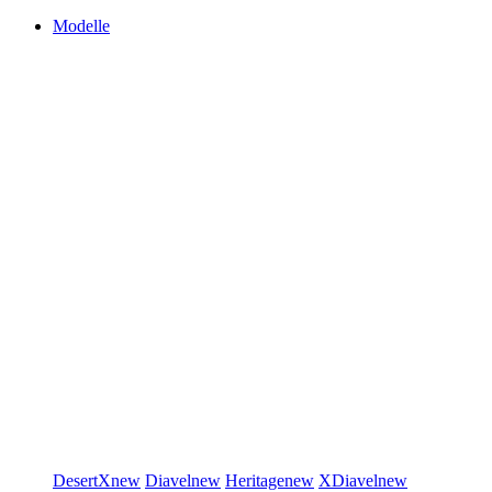
Modelle
DesertX
new
Diavel
new
Heritage
new
XDiavel
new