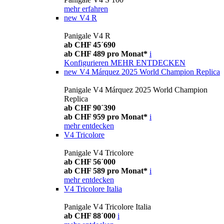
mehr erfahren
new
V4 R
Panigale V4 R
ab CHF 45´690
ab CHF 489 pro Monat*
i
Konfigurieren
MEHR ENTDECKEN
new
V4 Márquez 2025 World Champion Replica
Panigale V4 Márquez 2025 World Champion
Replica
ab CHF 90´390
ab CHF 959 pro Monat*
i
mehr entdecken
V4 Tricolore
Panigale V4 Tricolore
ab CHF 56´000
ab CHF 589 pro Monat*
i
mehr entdecken
V4 Tricolore Italia
Panigale V4 Tricolore Italia
ab CHF 88´000
i