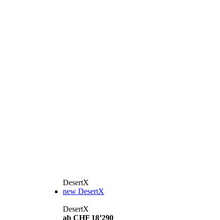
DesertX
new
DesertX
DesertX
ab CHF 18’290