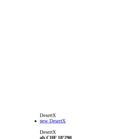
DesertX
new
DesertX
DesertX
ab CHF 18’290