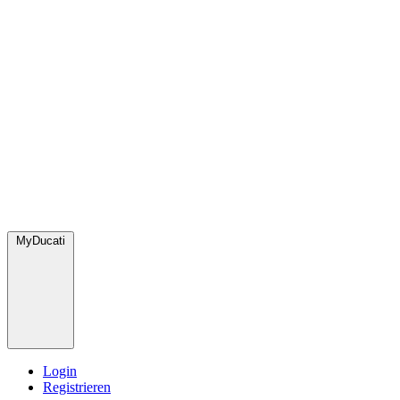
MyDucati
Login
Registrieren