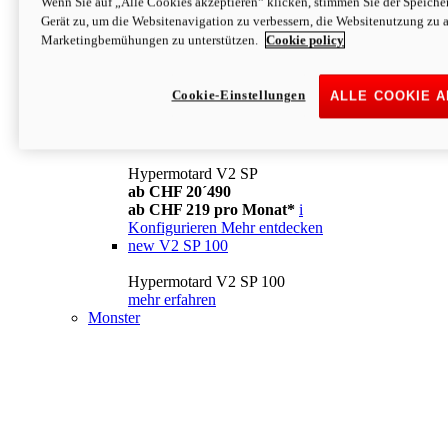
Wenn Sie auf „Alle Cookies akzeptieren“ klicken, stimmen Sie der Speich
Konfigurieren
Mehr entdecken
Gerät zu, um die Websitenavigation zu verbessern, die Websitenutzung zu 
new
V2
Marketingbemühungen zu unterstützen.
Cookie policy
Hypermotard V2
ab CHF 15´990
Cookie-Einstellungen
ALLE COOKIE 
ab CHF 169 pro Monat*
i
Konfigurieren
Mehr entdecken
new
V2 SP
Hypermotard V2 SP
ab CHF 20´490
ab CHF 219 pro Monat*
i
Konfigurieren
Mehr entdecken
new
V2 SP 100
Hypermotard V2 SP 100
mehr erfahren
Monster