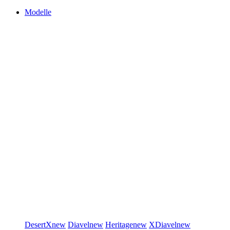
Modelle
DesertX
new
Diavel
new
Heritage
new
XDiavel
new