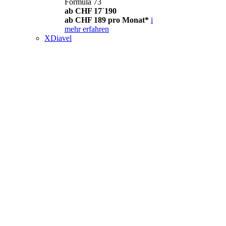
Formula 73
ab CHF 17´190
ab CHF 189 pro Monat*
i
mehr erfahren
XDiavel