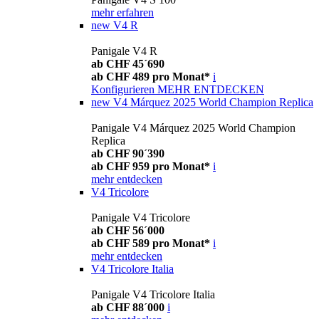
mehr erfahren
new
V4 R
Panigale V4 R
ab CHF 45´690
ab CHF 489 pro Monat*
i
Konfigurieren
MEHR ENTDECKEN
new
V4 Márquez 2025 World Champion Replica
Panigale V4 Márquez 2025 World Champion
Replica
ab CHF 90´390
ab CHF 959 pro Monat*
i
mehr entdecken
V4 Tricolore
Panigale V4 Tricolore
ab CHF 56´000
ab CHF 589 pro Monat*
i
mehr entdecken
V4 Tricolore Italia
Panigale V4 Tricolore Italia
ab CHF 88´000
i