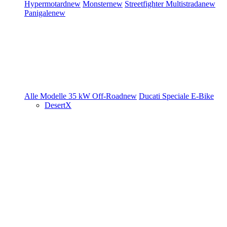
Hypermotard
new
Monster
new
Streetfighter
Multistrada
new
Panigale
new
Alle Modelle
35 kW
Off-Road
new
Ducati Speciale
E-Bike
DesertX