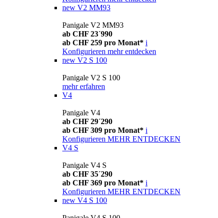
new
V2 MM93
Panigale V2 MM93
ab CHF 23´990
ab CHF 259 pro Monat*
i
Konfigurieren
mehr entdecken
new
V2 S 100
Panigale V2 S 100
mehr erfahren
V4
Panigale V4
ab CHF 29´290
ab CHF 309 pro Monat*
i
Konfigurieren
MEHR ENTDECKEN
V4 S
Panigale V4 S
ab CHF 35´290
ab CHF 369 pro Monat*
i
Konfigurieren
MEHR ENTDECKEN
new
V4 S 100
Panigale V4 S 100