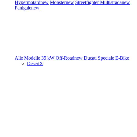
Hypermotard
new
Monster
new
Streetfighter
Multistrada
new
Panigale
new
Alle Modelle
35 kW
Off-Road
new
Ducati Speciale
E-Bike
DesertX