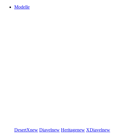
Modelle
DesertX
new
Diavel
new
Heritage
new
XDiavel
new