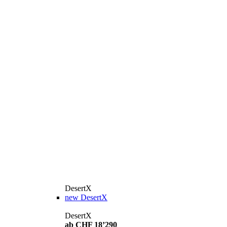
DesertX
new
DesertX
DesertX
ab CHF 18’290