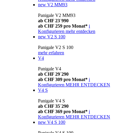
new
V2 MM93
Panigale V2 MM93
ab CHF 23´990
ab CHF 259 pro Monat*
i
Konfigurieren
mehr entdecken
new
V2 S 100
Panigale V2 S 100
mehr erfahren
V4
Panigale V4
ab CHF 29´290
ab CHF 309 pro Monat*
i
Konfigurieren
MEHR ENTDECKEN
V4 S
Panigale V4 S
ab CHF 35´290
ab CHF 369 pro Monat*
i
Konfigurieren
MEHR ENTDECKEN
new
V4 S 100
Panigale V4 S 100