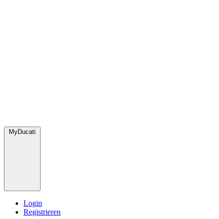
MyDucati
Login
Registrieren