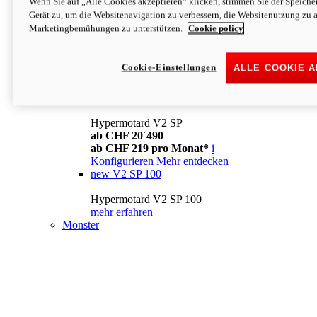
Wenn Sie auf „Alle Cookies akzeptieren“ klicken, stimmen Sie der Speich
Konfigurieren
Mehr entdecken
Gerät zu, um die Websitenavigation zu verbessern, die Websitenutzung zu 
new
V2
Marketingbemühungen zu unterstützen.
Cookie policy
Hypermotard V2
ab CHF 15´990
Cookie-Einstellungen
ALLE COOKIE 
ab CHF 169 pro Monat*
i
Konfigurieren
Mehr entdecken
new
V2 SP
Hypermotard V2 SP
ab CHF 20´490
ab CHF 219 pro Monat*
i
Konfigurieren
Mehr entdecken
new
V2 SP 100
Hypermotard V2 SP 100
mehr erfahren
Monster