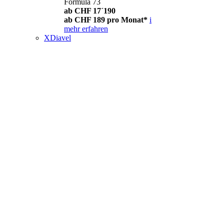
Formula 73
ab CHF 17´190
ab CHF 189 pro Monat*
i
mehr erfahren
XDiavel