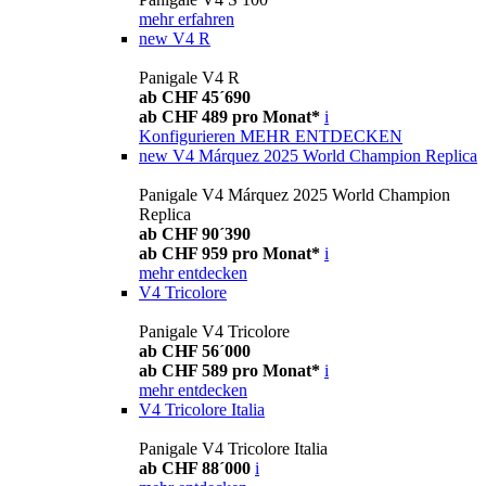
mehr erfahren
new
V4 R
Panigale V4 R
ab CHF 45´690
ab CHF 489 pro Monat*
i
Konfigurieren
MEHR ENTDECKEN
new
V4 Márquez 2025 World Champion Replica
Panigale V4 Márquez 2025 World Champion
Replica
ab CHF 90´390
ab CHF 959 pro Monat*
i
mehr entdecken
V4 Tricolore
Panigale V4 Tricolore
ab CHF 56´000
ab CHF 589 pro Monat*
i
mehr entdecken
V4 Tricolore Italia
Panigale V4 Tricolore Italia
ab CHF 88´000
i