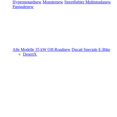
Hypermotard
new
Monster
new
Streetfighter
Multistrada
new
Panigale
new
Alle Modelle
35 kW
Off-Road
new
Ducati Speciale
E-Bike
DesertX