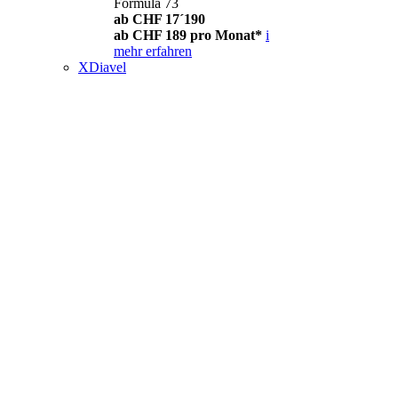
Formula 73
ab CHF 17´190
ab CHF 189 pro Monat*
i
mehr erfahren
XDiavel