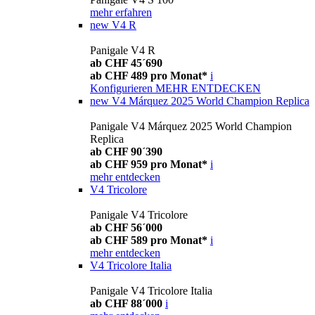
mehr erfahren
new
V4 R
Panigale V4 R
ab CHF 45´690
ab CHF 489 pro Monat*
i
Konfigurieren
MEHR ENTDECKEN
new
V4 Márquez 2025 World Champion Replica
Panigale V4 Márquez 2025 World Champion
Replica
ab CHF 90´390
ab CHF 959 pro Monat*
i
mehr entdecken
V4 Tricolore
Panigale V4 Tricolore
ab CHF 56´000
ab CHF 589 pro Monat*
i
mehr entdecken
V4 Tricolore Italia
Panigale V4 Tricolore Italia
ab CHF 88´000
i