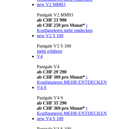
new
V2 MM93
Panigale V2 MM93
ab CHF 23´990
ab CHF 259 pro Monat*
i
Konfigurieren
mehr entdecken
new
V2 S 100
Panigale V2 S 100
mehr erfahren
V4
Panigale V4
ab CHF 29´290
ab CHF 309 pro Monat*
i
Konfigurieren
MEHR ENTDECKEN
V4 S
Panigale V4 S
ab CHF 35´290
ab CHF 369 pro Monat*
i
Konfigurieren
MEHR ENTDECKEN
new
V4 S 100
Panigale V4 S 100