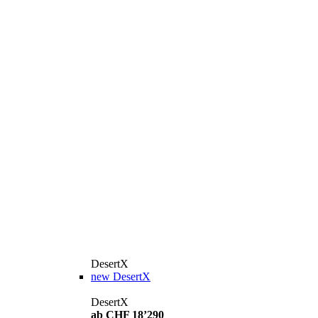
DesertX
new
DesertX
DesertX
ab CHF 18’290