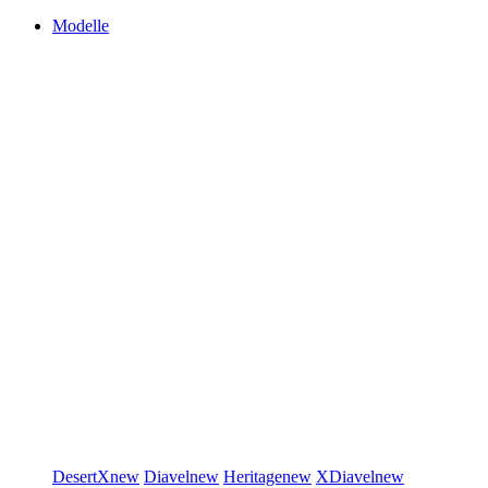
Modelle
DesertX
new
Diavel
new
Heritage
new
XDiavel
new