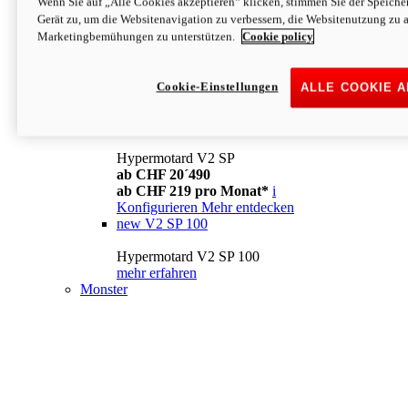
Wenn Sie auf „Alle Cookies akzeptieren“ klicken, stimmen Sie der Speich
Konfigurieren
Mehr entdecken
Gerät zu, um die Websitenavigation zu verbessern, die Websitenutzung zu 
new
V2
Marketingbemühungen zu unterstützen.
Cookie policy
Hypermotard V2
ab CHF 15´990
Cookie-Einstellungen
ALLE COOKIE 
ab CHF 169 pro Monat*
i
Konfigurieren
Mehr entdecken
new
V2 SP
Hypermotard V2 SP
ab CHF 20´490
ab CHF 219 pro Monat*
i
Konfigurieren
Mehr entdecken
new
V2 SP 100
Hypermotard V2 SP 100
mehr erfahren
Monster