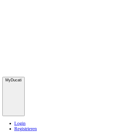
MyDucati
Login
Registrieren