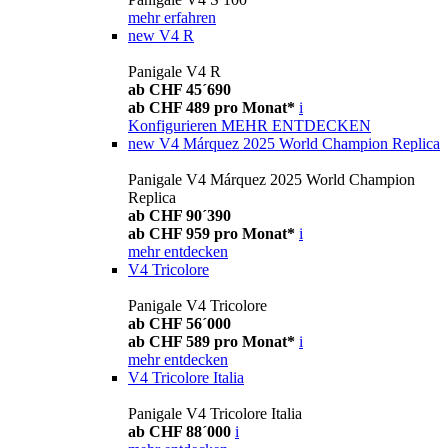
mehr erfahren
new
V4 R
Panigale V4 R
ab CHF 45´690
ab CHF 489 pro Monat*
i
Konfigurieren
MEHR ENTDECKEN
new
V4 Márquez 2025 World Champion Replica
Panigale V4 Márquez 2025 World Champion
Replica
ab CHF 90´390
ab CHF 959 pro Monat*
i
mehr entdecken
V4 Tricolore
Panigale V4 Tricolore
ab CHF 56´000
ab CHF 589 pro Monat*
i
mehr entdecken
V4 Tricolore Italia
Panigale V4 Tricolore Italia
ab CHF 88´000
i