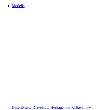
Modelle
DesertX
new
Diavel
new
Heritage
new
XDiavel
new