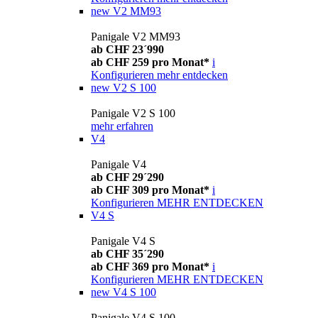
new
V2 MM93
Panigale V2 MM93
ab CHF 23´990
ab CHF 259 pro Monat*
i
Konfigurieren
mehr entdecken
new
V2 S 100
Panigale V2 S 100
mehr erfahren
V4
Panigale V4
ab CHF 29´290
ab CHF 309 pro Monat*
i
Konfigurieren
MEHR ENTDECKEN
V4 S
Panigale V4 S
ab CHF 35´290
ab CHF 369 pro Monat*
i
Konfigurieren
MEHR ENTDECKEN
new
V4 S 100
Panigale V4 S 100