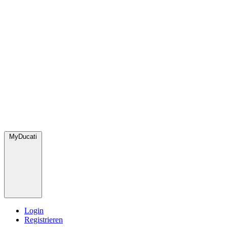
MyDucati
Login
Registrieren