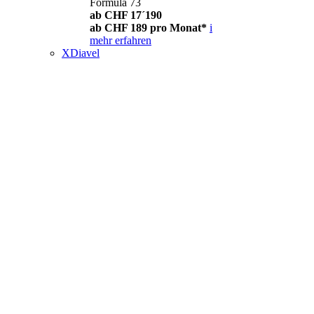
Formula 73
ab CHF 17´190
ab CHF 189 pro Monat*
i
mehr erfahren
XDiavel