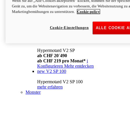
Wenn Sie auf „Alle Cookies akzeptieren“ klicken, stimmen Sie der Speich
Konfigurieren
Mehr entdecken
Gerät zu, um die Websitenavigation zu verbessern, die Websitenutzung zu 
new
V2
Marketingbemühungen zu unterstützen.
Cookie policy
Hypermotard V2
ab CHF 15´990
Cookie-Einstellungen
ALLE COOKIE 
ab CHF 169 pro Monat*
i
Konfigurieren
Mehr entdecken
new
V2 SP
Hypermotard V2 SP
ab CHF 20´490
ab CHF 219 pro Monat*
i
Konfigurieren
Mehr entdecken
new
V2 SP 100
Hypermotard V2 SP 100
mehr erfahren
Monster