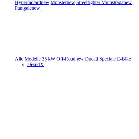
Hypermotard
new
Monster
new
Streetfighter
Multistrada
new
Panigale
new
Alle Modelle
35 kW
Off-Road
new
Ducati Speciale
E-Bike
DesertX