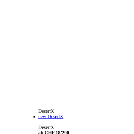
DesertX
new
DesertX
DesertX
ab CHF 18’290