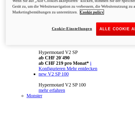
Wenn Sie auf „Alle Cookies akzeptieren“ klicken, stimmen Sie der Speich
Konfigurieren
Mehr entdecken
Gerät zu, um die Websitenavigation zu verbessern, die Websitenutzung zu 
new
V2
Marketingbemühungen zu unterstützen.
Cookie policy
Hypermotard V2
ab CHF 15´990
Cookie-Einstellungen
ALLE COOKIE 
ab CHF 169 pro Monat*
i
Konfigurieren
Mehr entdecken
new
V2 SP
Hypermotard V2 SP
ab CHF 20´490
ab CHF 219 pro Monat*
i
Konfigurieren
Mehr entdecken
new
V2 SP 100
Hypermotard V2 SP 100
mehr erfahren
Monster