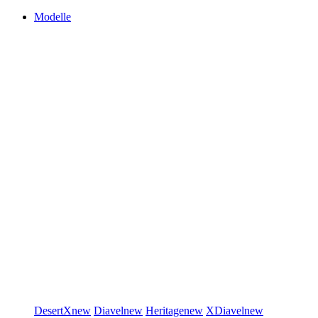
Modelle
DesertX
new
Diavel
new
Heritage
new
XDiavel
new