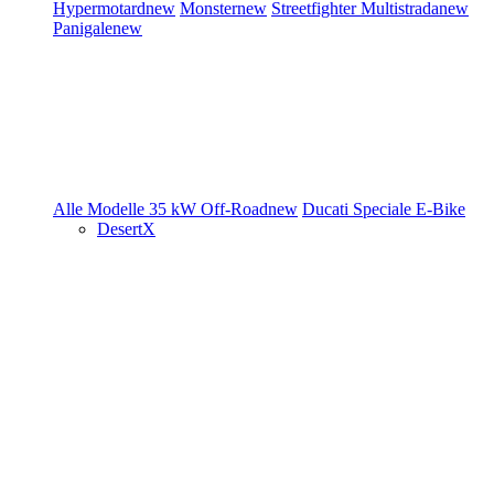
Hypermotard
new
Monster
new
Streetfighter
Multistrada
new
Panigale
new
Alle Modelle
35 kW
Off-Road
new
Ducati Speciale
E-Bike
DesertX