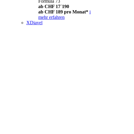
Formula 73
ab CHF 17´190
ab CHF 189 pro Monat*
i
mehr erfahren
XDiavel