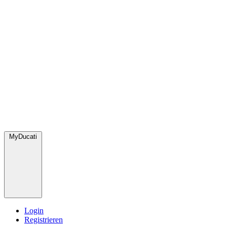
MyDucati
Login
Registrieren