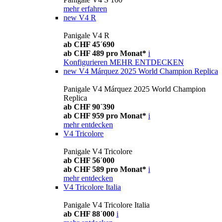
mehr erfahren
new
V4 R
Panigale V4 R
ab CHF 45´690
ab CHF 489 pro Monat*
i
Konfigurieren
MEHR ENTDECKEN
new
V4 Márquez 2025 World Champion Replica
Panigale V4 Márquez 2025 World Champion
Replica
ab CHF 90´390
ab CHF 959 pro Monat*
i
mehr entdecken
V4 Tricolore
Panigale V4 Tricolore
ab CHF 56´000
ab CHF 589 pro Monat*
i
mehr entdecken
V4 Tricolore Italia
Panigale V4 Tricolore Italia
ab CHF 88´000
i