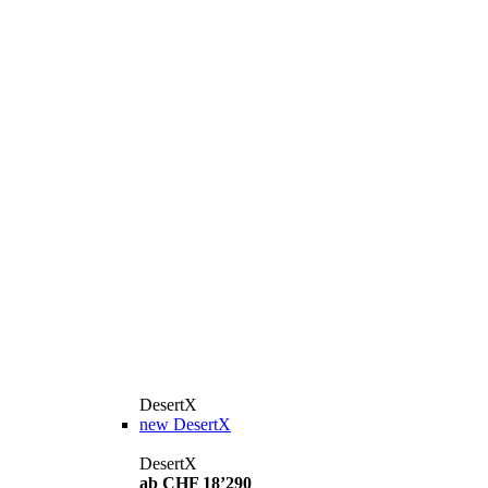
DesertX
new
DesertX
DesertX
ab CHF 18’290