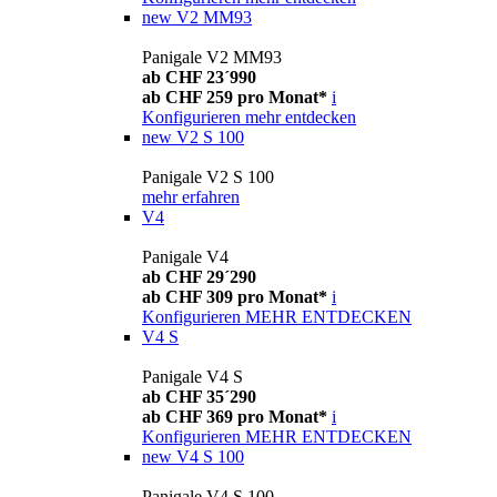
new
V2 MM93
Panigale V2 MM93
ab CHF 23´990
ab CHF 259 pro Monat*
i
Konfigurieren
mehr entdecken
new
V2 S 100
Panigale V2 S 100
mehr erfahren
V4
Panigale V4
ab CHF 29´290
ab CHF 309 pro Monat*
i
Konfigurieren
MEHR ENTDECKEN
V4 S
Panigale V4 S
ab CHF 35´290
ab CHF 369 pro Monat*
i
Konfigurieren
MEHR ENTDECKEN
new
V4 S 100
Panigale V4 S 100