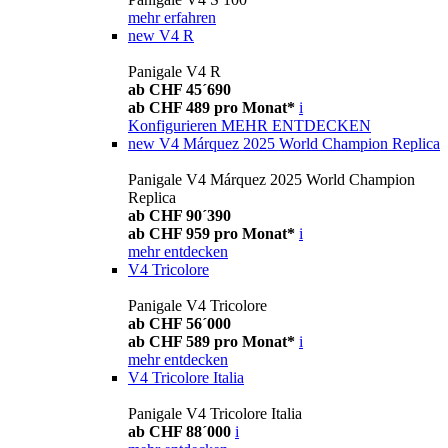
mehr erfahren
new
V4 R
Panigale V4 R
ab CHF 45´690
ab CHF 489 pro Monat*
i
Konfigurieren
MEHR ENTDECKEN
new
V4 Márquez 2025 World Champion Replica
Panigale V4 Márquez 2025 World Champion
Replica
ab CHF 90´390
ab CHF 959 pro Monat*
i
mehr entdecken
V4 Tricolore
Panigale V4 Tricolore
ab CHF 56´000
ab CHF 589 pro Monat*
i
mehr entdecken
V4 Tricolore Italia
Panigale V4 Tricolore Italia
ab CHF 88´000
i