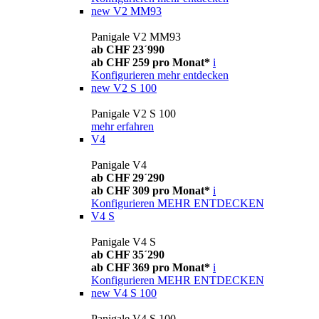
new
V2 MM93
Panigale V2 MM93
ab CHF 23´990
ab CHF 259 pro Monat*
i
Konfigurieren
mehr entdecken
new
V2 S 100
Panigale V2 S 100
mehr erfahren
V4
Panigale V4
ab CHF 29´290
ab CHF 309 pro Monat*
i
Konfigurieren
MEHR ENTDECKEN
V4 S
Panigale V4 S
ab CHF 35´290
ab CHF 369 pro Monat*
i
Konfigurieren
MEHR ENTDECKEN
new
V4 S 100
Panigale V4 S 100