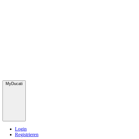
MyDucati
Login
Registrieren