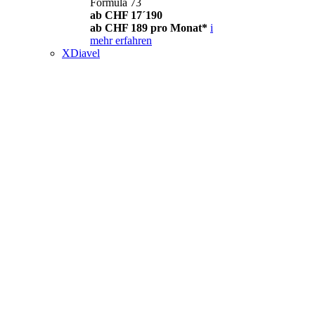
Formula 73
ab CHF 17´190
ab CHF 189 pro Monat*
i
mehr erfahren
XDiavel