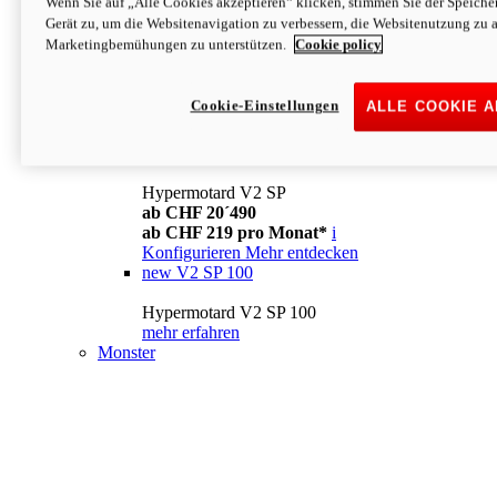
Wenn Sie auf „Alle Cookies akzeptieren“ klicken, stimmen Sie der Speich
Konfigurieren
Mehr entdecken
Gerät zu, um die Websitenavigation zu verbessern, die Websitenutzung zu 
new
V2
Marketingbemühungen zu unterstützen.
Cookie policy
Hypermotard V2
ab CHF 15´990
Cookie-Einstellungen
ALLE COOKIE 
ab CHF 169 pro Monat*
i
Konfigurieren
Mehr entdecken
new
V2 SP
Hypermotard V2 SP
ab CHF 20´490
ab CHF 219 pro Monat*
i
Konfigurieren
Mehr entdecken
new
V2 SP 100
Hypermotard V2 SP 100
mehr erfahren
Monster