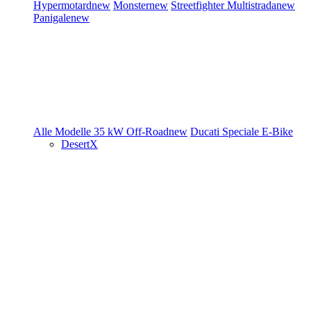
Hypermotard
new
Monster
new
Streetfighter
Multistrada
new
Panigale
new
Alle Modelle
35 kW
Off-Road
new
Ducati Speciale
E-Bike
DesertX