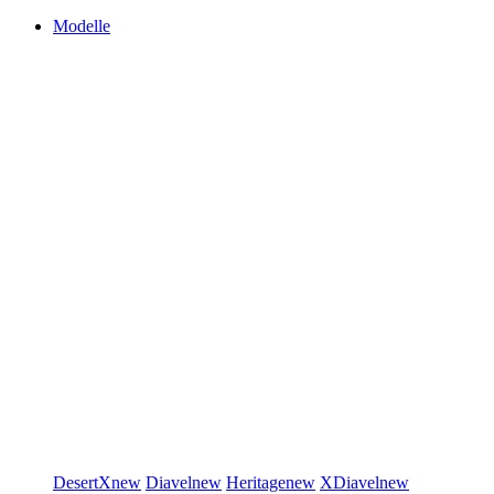
Modelle
DesertX
new
Diavel
new
Heritage
new
XDiavel
new