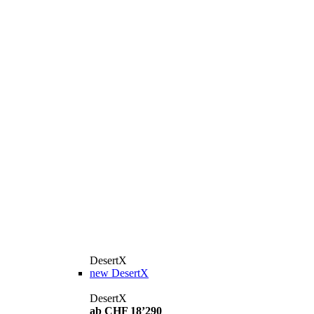
DesertX
new
DesertX
DesertX
ab CHF 18’290