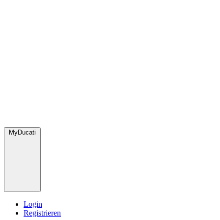
MyDucati
Login
Registrieren