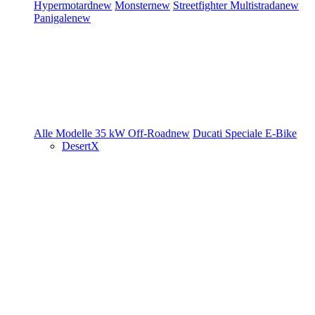
Hypermotard
new
Monster
new
Streetfighter
Multistrada
new
Panigale
new
Alle Modelle
35 kW
Off-Road
new
Ducati Speciale
E-Bike
DesertX