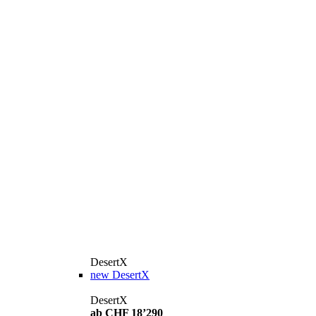
DesertX
new
DesertX
DesertX
ab CHF 18’290