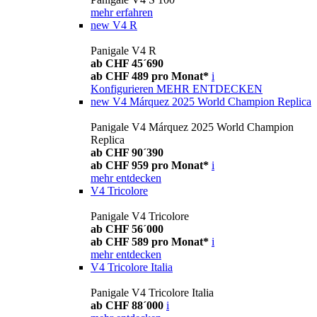
mehr erfahren
new
V4 R
Panigale V4 R
ab CHF 45´690
ab CHF 489 pro Monat*
i
Konfigurieren
MEHR ENTDECKEN
new
V4 Márquez 2025 World Champion Replica
Panigale V4 Márquez 2025 World Champion
Replica
ab CHF 90´390
ab CHF 959 pro Monat*
i
mehr entdecken
V4 Tricolore
Panigale V4 Tricolore
ab CHF 56´000
ab CHF 589 pro Monat*
i
mehr entdecken
V4 Tricolore Italia
Panigale V4 Tricolore Italia
ab CHF 88´000
i