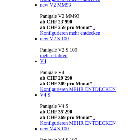
new
V2 MM93
Panigale V2 MM93
ab CHF 23´990
ab CHF 259 pro Monat*
i
Konfigurieren
mehr entdecken
new
V2 S 100
Panigale V2 S 100
mehr erfahren
V4
Panigale V4
ab CHF 29´290
ab CHF 309 pro Monat*
i
Konfigurieren
MEHR ENTDECKEN
V4 S
Panigale V4 S
ab CHF 35´290
ab CHF 369 pro Monat*
i
Konfigurieren
MEHR ENTDECKEN
new
V4 S 100
Panigale V4 S 100