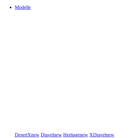
Modelle
DesertX
new
Diavel
new
Heritage
new
XDiavel
new