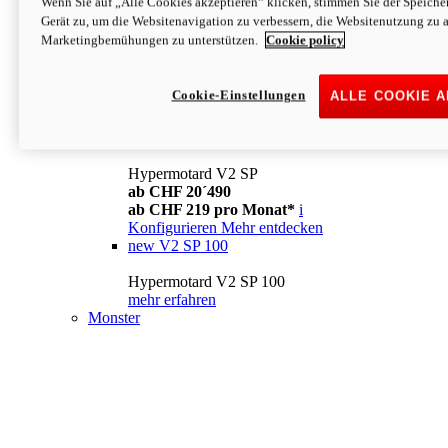
Wenn Sie auf „Alle Cookies akzeptieren“ klicken, stimmen Sie der Speich
Konfigurieren
Mehr entdecken
Gerät zu, um die Websitenavigation zu verbessern, die Websitenutzung zu 
new
V2
Marketingbemühungen zu unterstützen.
Cookie policy
Hypermotard V2
ab CHF 15´990
Cookie-Einstellungen
ALLE COOKIE 
ab CHF 169 pro Monat*
i
Konfigurieren
Mehr entdecken
new
V2 SP
Hypermotard V2 SP
ab CHF 20´490
ab CHF 219 pro Monat*
i
Konfigurieren
Mehr entdecken
new
V2 SP 100
Hypermotard V2 SP 100
mehr erfahren
Monster