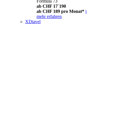
Formula 73
ab CHF 17´190
ab CHF 189 pro Monat*
i
mehr erfahren
XDiavel