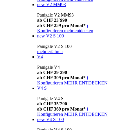
new
V2 MM93
Panigale V2 MM93
ab CHF 23´990
ab CHF 259 pro Monat*
i
Konfigurieren
mehr entdecken
new
V2 S 100
Panigale V2 S 100
mehr erfahren
V4
Panigale V4
ab CHF 29´290
ab CHF 309 pro Monat*
i
Konfigurieren
MEHR ENTDECKEN
V4 S
Panigale V4 S
ab CHF 35´290
ab CHF 369 pro Monat*
i
Konfigurieren
MEHR ENTDECKEN
new
V4 S 100
Panigale V4 S 100