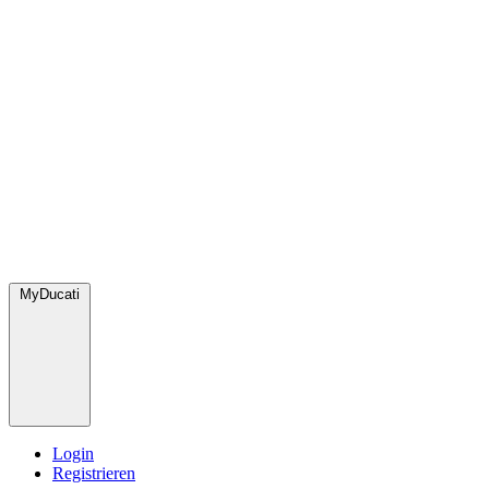
MyDucati
Login
Registrieren