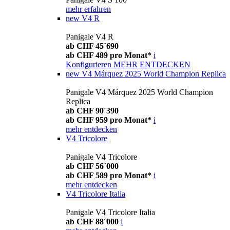
mehr erfahren
new
V4 R
Panigale V4 R
ab CHF 45´690
ab CHF 489 pro Monat*
i
Konfigurieren
MEHR ENTDECKEN
new
V4 Márquez 2025 World Champion Replica
Panigale V4 Márquez 2025 World Champion
Replica
ab CHF 90´390
ab CHF 959 pro Monat*
i
mehr entdecken
V4 Tricolore
Panigale V4 Tricolore
ab CHF 56´000
ab CHF 589 pro Monat*
i
mehr entdecken
V4 Tricolore Italia
Panigale V4 Tricolore Italia
ab CHF 88´000
i