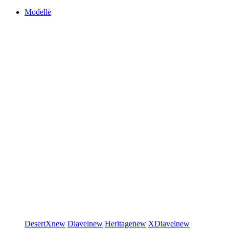
Modelle
DesertX
new
Diavel
new
Heritage
new
XDiavel
new