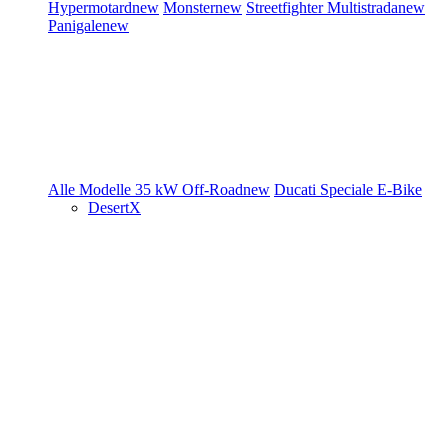
Hypermotard
new
Monster
new
Streetfighter
Multistrada
new
Panigale
new
Alle Modelle
35 kW
Off-Road
new
Ducati Speciale
E-Bike
DesertX