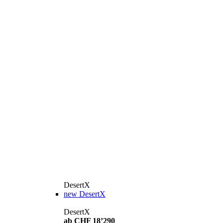
DesertX
new
DesertX
DesertX
ab CHF 18’290