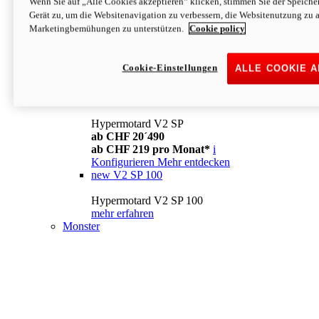
Wenn Sie auf „Alle Cookies akzeptieren“ klicken, stimmen Sie der Speich
Konfigurieren
Mehr entdecken
Gerät zu, um die Websitenavigation zu verbessern, die Websitenutzung zu 
new
V2
Marketingbemühungen zu unterstützen.
Cookie policy
Hypermotard V2
ab CHF 15´990
Cookie-Einstellungen
ALLE COOKIE 
ab CHF 169 pro Monat*
i
Konfigurieren
Mehr entdecken
new
V2 SP
Hypermotard V2 SP
ab CHF 20´490
ab CHF 219 pro Monat*
i
Konfigurieren
Mehr entdecken
new
V2 SP 100
Hypermotard V2 SP 100
mehr erfahren
Monster