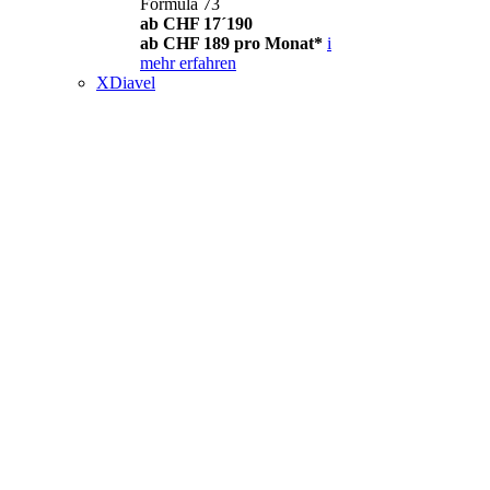
Formula 73
ab CHF 17´190
ab CHF 189 pro Monat*
i
mehr erfahren
XDiavel