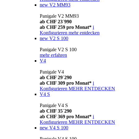
new
V2 MM93
Panigale V2 MM93
ab CHF 23´990
ab CHF 259 pro Monat*
i
Konfigurieren
mehr entdecken
new
V2 S 100
Panigale V2 S 100
mehr erfahren
V4
Panigale V4
ab CHF 29´290
ab CHF 309 pro Monat*
i
Konfigurieren
MEHR ENTDECKEN
V4 S
Panigale V4 S
ab CHF 35´290
ab CHF 369 pro Monat*
i
Konfigurieren
MEHR ENTDECKEN
new
V4 S 100
Panigale V4 S 100