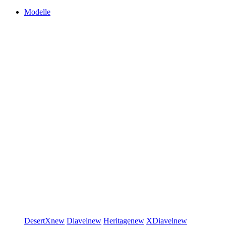
Modelle
DesertX
new
Diavel
new
Heritage
new
XDiavel
new