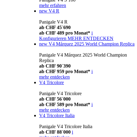
mehr erfahren
new
V4 R
Panigale V4 R
ab CHF 45´690
ab CHF 489 pro Monat*
i
Konfigurieren
MEHR ENTDECKEN
new
V4 Márquez 2025 World Champion Replica
Panigale V4 Márquez 2025 World Champion
Replica
ab CHF 90´390
ab CHF 959 pro Monat*
i
mehr entdecken
V4 Tricolore
Panigale V4 Tricolore
ab CHF 56´000
ab CHF 589 pro Monat*
i
mehr entdecken
V4 Tricolore Italia
Panigale V4 Tricolore Italia
ab CHF 88´000
i