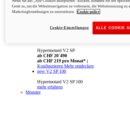
Wenn Sie auf „Alle Cookies akzeptieren“ klicken, stimmen Sie der Speich
Konfigurieren
Mehr entdecken
Gerät zu, um die Websitenavigation zu verbessern, die Websitenutzung zu 
new
V2
Marketingbemühungen zu unterstützen.
Cookie policy
Hypermotard V2
ab CHF 15´990
Cookie-Einstellungen
ALLE COOKIE 
ab CHF 169 pro Monat*
i
Konfigurieren
Mehr entdecken
new
V2 SP
Hypermotard V2 SP
ab CHF 20´490
ab CHF 219 pro Monat*
i
Konfigurieren
Mehr entdecken
new
V2 SP 100
Hypermotard V2 SP 100
mehr erfahren
Monster