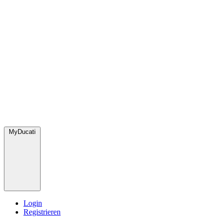
MyDucati
Login
Registrieren