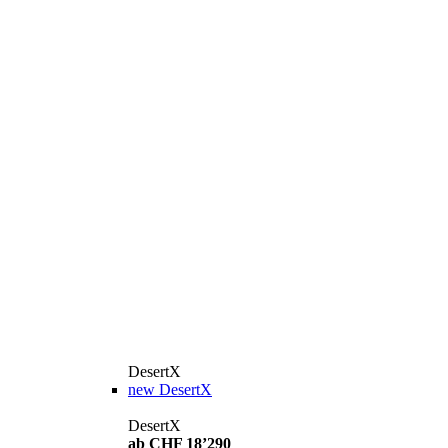
DesertX
new
DesertX
DesertX
ab CHF 18’290