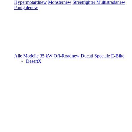
Hypermotard
new
Monster
new
Streetfighter
Multistrada
new
Panigale
new
Alle Modelle
35 kW
Off-Road
new
Ducati Speciale
E-Bike
DesertX