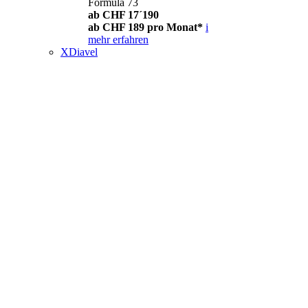
Formula 73
ab CHF 17´190
ab CHF 189 pro Monat*
i
mehr erfahren
XDiavel