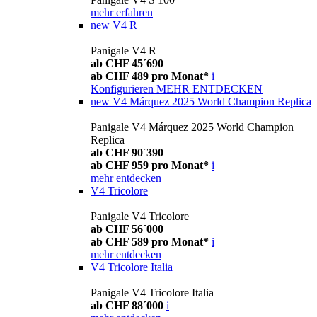
mehr erfahren
new
V4 R
Panigale V4 R
ab CHF 45´690
ab CHF 489 pro Monat*
i
Konfigurieren
MEHR ENTDECKEN
new
V4 Márquez 2025 World Champion Replica
Panigale V4 Márquez 2025 World Champion
Replica
ab CHF 90´390
ab CHF 959 pro Monat*
i
mehr entdecken
V4 Tricolore
Panigale V4 Tricolore
ab CHF 56´000
ab CHF 589 pro Monat*
i
mehr entdecken
V4 Tricolore Italia
Panigale V4 Tricolore Italia
ab CHF 88´000
i