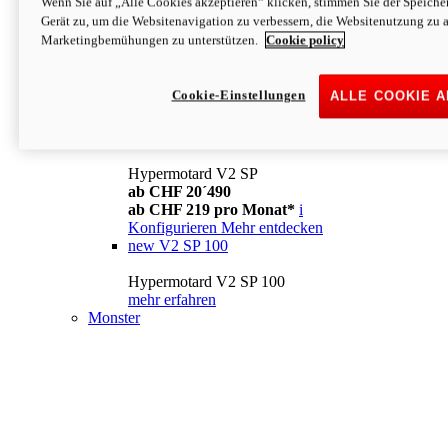
Wenn Sie auf „Alle Cookies akzeptieren“ klicken, stimmen Sie der Speich
Konfigurieren
Mehr entdecken
Gerät zu, um die Websitenavigation zu verbessern, die Websitenutzung zu 
new
V2
Marketingbemühungen zu unterstützen.
Cookie policy
Hypermotard V2
ab CHF 15´990
Cookie-Einstellungen
ALLE COOKIE 
ab CHF 169 pro Monat*
i
Konfigurieren
Mehr entdecken
new
V2 SP
Hypermotard V2 SP
ab CHF 20´490
ab CHF 219 pro Monat*
i
Konfigurieren
Mehr entdecken
new
V2 SP 100
Hypermotard V2 SP 100
mehr erfahren
Monster