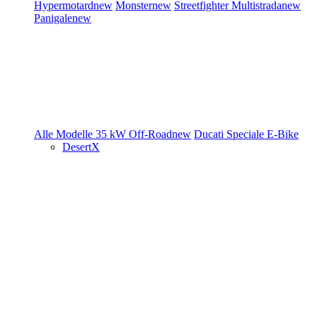
Hypermotard
new
Monster
new
Streetfighter
Multistrada
new
Panigale
new
Alle Modelle
35 kW
Off-Road
new
Ducati Speciale
E-Bike
DesertX