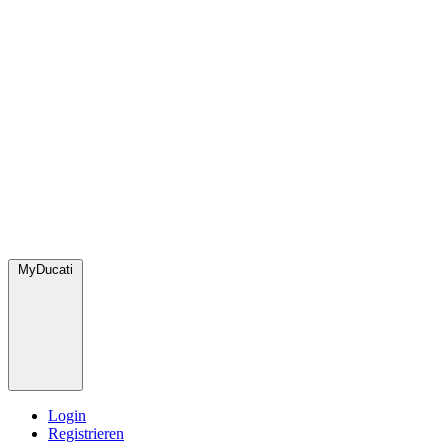
MyDucati
Login
Registrieren