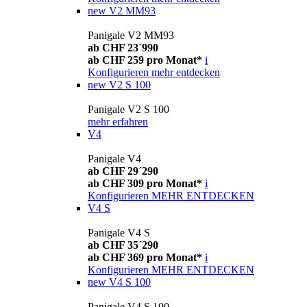
new
V2 MM93
Panigale V2 MM93
ab CHF 23´990
ab CHF 259 pro Monat*
i
Konfigurieren
mehr entdecken
new
V2 S 100
Panigale V2 S 100
mehr erfahren
V4
Panigale V4
ab CHF 29´290
ab CHF 309 pro Monat*
i
Konfigurieren
MEHR ENTDECKEN
V4 S
Panigale V4 S
ab CHF 35´290
ab CHF 369 pro Monat*
i
Konfigurieren
MEHR ENTDECKEN
new
V4 S 100
Panigale V4 S 100