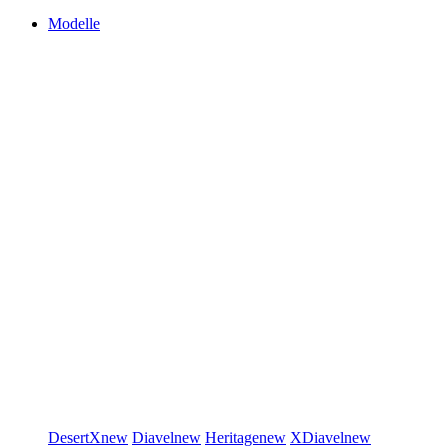
Modelle
DesertX
new
Diavel
new
Heritage
new
XDiavel
new