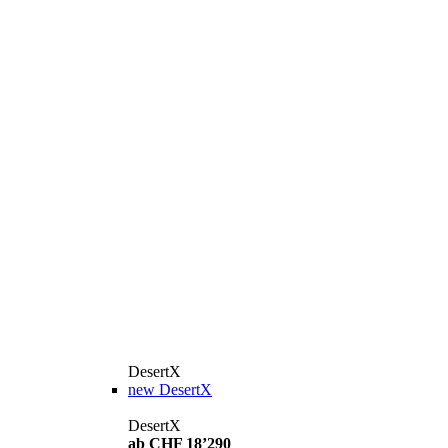
DesertX
new
DesertX
DesertX
ab CHF 18’290