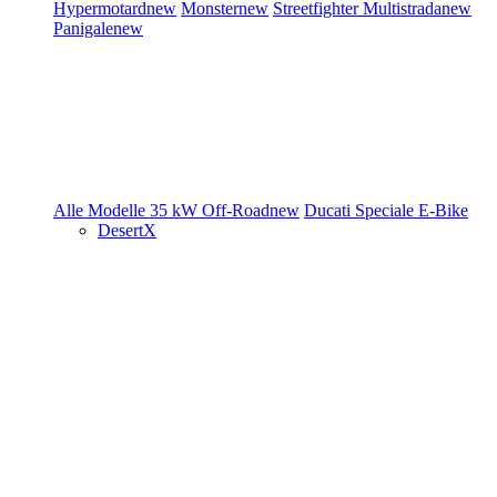
Hypermotard
new
Monster
new
Streetfighter
Multistrada
new
Panigale
new
Alle Modelle
35 kW
Off-Road
new
Ducati Speciale
E-Bike
DesertX