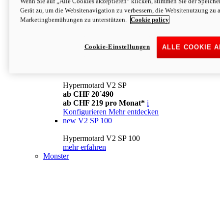
Wenn Sie auf „Alle Cookies akzeptieren“ klicken, stimmen Sie der Speich
Konfigurieren
Mehr entdecken
Gerät zu, um die Websitenavigation zu verbessern, die Websitenutzung zu 
new
V2
Marketingbemühungen zu unterstützen.
Cookie policy
Hypermotard V2
ab CHF 15´990
Cookie-Einstellungen
ALLE COOKIE 
ab CHF 169 pro Monat*
i
Konfigurieren
Mehr entdecken
new
V2 SP
Hypermotard V2 SP
ab CHF 20´490
ab CHF 219 pro Monat*
i
Konfigurieren
Mehr entdecken
new
V2 SP 100
Hypermotard V2 SP 100
mehr erfahren
Monster