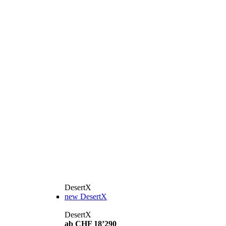
DesertX
new
DesertX
DesertX
ab CHF 18’290