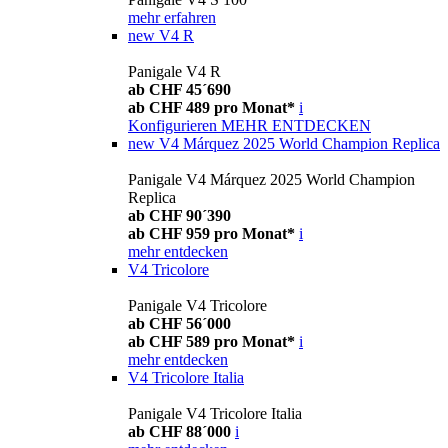
mehr erfahren
new
V4 R
Panigale V4 R
ab CHF 45´690
ab CHF 489 pro Monat*
i
Konfigurieren
MEHR ENTDECKEN
new
V4 Márquez 2025 World Champion Replica
Panigale V4 Márquez 2025 World Champion
Replica
ab CHF 90´390
ab CHF 959 pro Monat*
i
mehr entdecken
V4 Tricolore
Panigale V4 Tricolore
ab CHF 56´000
ab CHF 589 pro Monat*
i
mehr entdecken
V4 Tricolore Italia
Panigale V4 Tricolore Italia
ab CHF 88´000
i