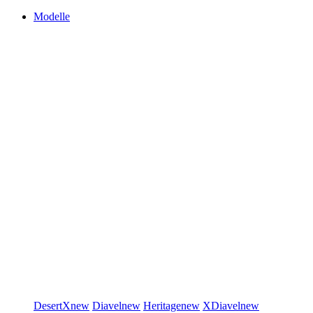
Modelle
DesertX
new
Diavel
new
Heritage
new
XDiavel
new