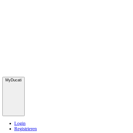
MyDucati
Login
Registrieren