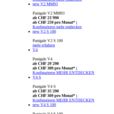
new
V2 MM93
Panigale V2 MM93
ab CHF 23´990
ab CHF 259 pro Monat*
i
Konfigurieren
mehr entdecken
new
V2 S 100
Panigale V2 S 100
mehr erfahren
V4
Panigale V4
ab CHF 29´290
ab CHF 309 pro Monat*
i
Konfigurieren
MEHR ENTDECKEN
V4 S
Panigale V4 S
ab CHF 35´290
ab CHF 369 pro Monat*
i
Konfigurieren
MEHR ENTDECKEN
new
V4 S 100
Panigale V4 S 100