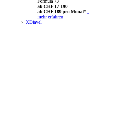
Formula 73
ab CHF 17´190
ab CHF 189 pro Monat*
i
mehr erfahren
XDiavel