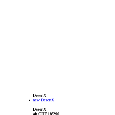
DesertX
new
DesertX
DesertX
ab CHF 18’290