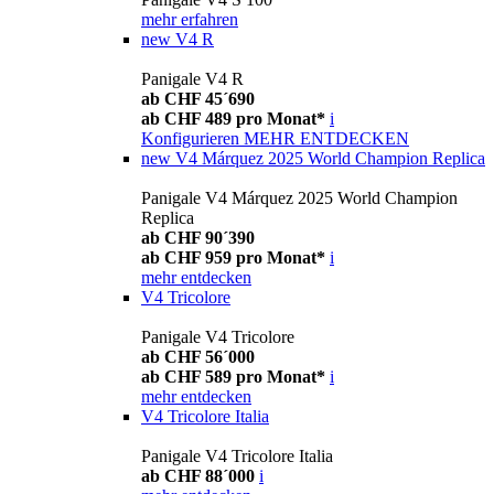
mehr erfahren
new
V4 R
Panigale V4 R
ab CHF 45´690
ab CHF 489 pro Monat*
i
Konfigurieren
MEHR ENTDECKEN
new
V4 Márquez 2025 World Champion Replica
Panigale V4 Márquez 2025 World Champion
Replica
ab CHF 90´390
ab CHF 959 pro Monat*
i
mehr entdecken
V4 Tricolore
Panigale V4 Tricolore
ab CHF 56´000
ab CHF 589 pro Monat*
i
mehr entdecken
V4 Tricolore Italia
Panigale V4 Tricolore Italia
ab CHF 88´000
i