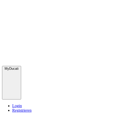
MyDucati
Login
Registrieren