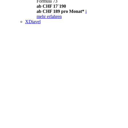
Formula 73
ab CHF 17´190
ab CHF 189 pro Monat*
i
mehr erfahren
XDiavel