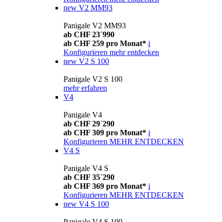
new
V2 MM93
Panigale V2 MM93
ab CHF 23´990
ab CHF 259 pro Monat*
i
Konfigurieren
mehr entdecken
new
V2 S 100
Panigale V2 S 100
mehr erfahren
V4
Panigale V4
ab CHF 29´290
ab CHF 309 pro Monat*
i
Konfigurieren
MEHR ENTDECKEN
V4 S
Panigale V4 S
ab CHF 35´290
ab CHF 369 pro Monat*
i
Konfigurieren
MEHR ENTDECKEN
new
V4 S 100
Panigale V4 S 100