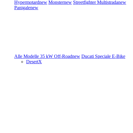
Hypermotard
new
Monster
new
Streetfighter
Multistrada
new
Panigale
new
Alle Modelle
35 kW
Off-Road
new
Ducati Speciale
E-Bike
DesertX