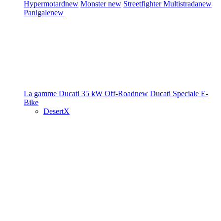
Hypermotard
new
Monster
new
Streetfighter
Multistrada
new
Panigale
new
La gamme Ducati
35 kW
Off-Road
new
Ducati Speciale
E-
Bike
DesertX