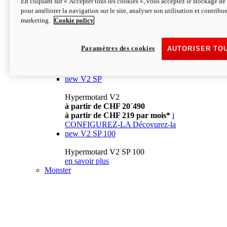
En cliquant sur « Accepter tous les cookies », vous acceptez le stockage de 
à partir de CHF 13´990
i
pour améliorer la navigation sur le site, analyser son utilisation et contribue
CONFIGUREZ-LA
Décovurez-la
marketing.
Cookie policy
new
V2
Hypermotard V2
Paramètres des cookies
AUTORISER TO
à partir de CHF 15´990
à partir de CHF 169 par mois*
i
CONFIGUREZ-LA
Décovurez-la
new
V2 SP
Hypermotard V2
à partir de CHF 20´490
à partir de CHF 219 par mois*
i
CONFIGUREZ-LA
Décovurez-la
new
V2 SP 100
Hypermotard V2 SP 100
en savoir plus
Monster