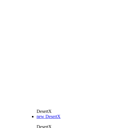
DesertX
new
DesertX
DesertX