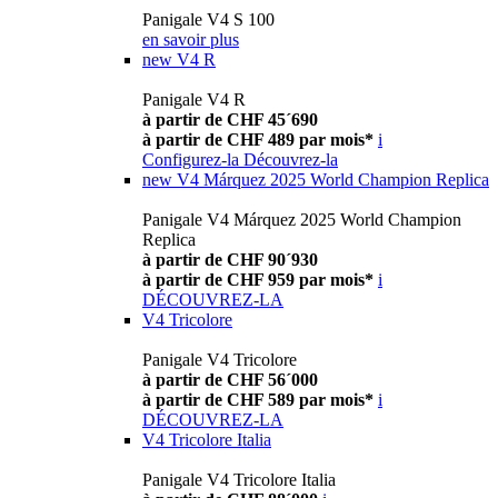
Panigale V4 S 100
en savoir plus
new
V4 R
Panigale V4 R
à partir de CHF 45´690
à partir de CHF 489 par mois*
i
Configurez-la
Découvrez-la
new
V4 Márquez 2025 World Champion Replica
Panigale V4 Márquez 2025 World Champion
Replica
à partir de CHF 90´930
à partir de CHF 959 par mois*
i
DÉCOUVREZ-LA
V4 Tricolore
Panigale V4 Tricolore
à partir de CHF 56´000
à partir de CHF 589 par mois*
i
DÉCOUVREZ-LA
V4 Tricolore Italia
Panigale V4 Tricolore Italia