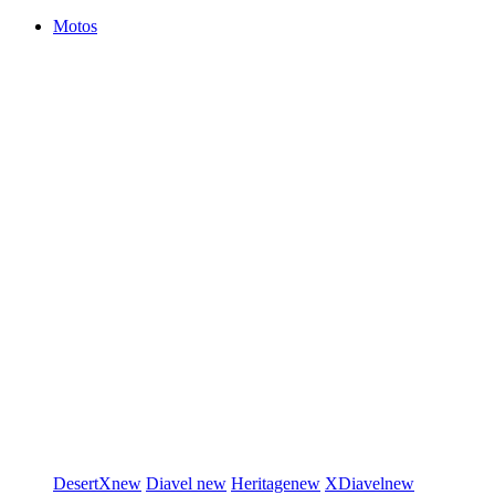
Motos
DesertX
new
Diavel
new
Heritage
new
XDiavel
new