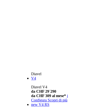
Diavel
V4
Diavel V4
da CHF 29´290
da CHF 309 al mese*
i
Configura
Scopri di più
new
V4 RS