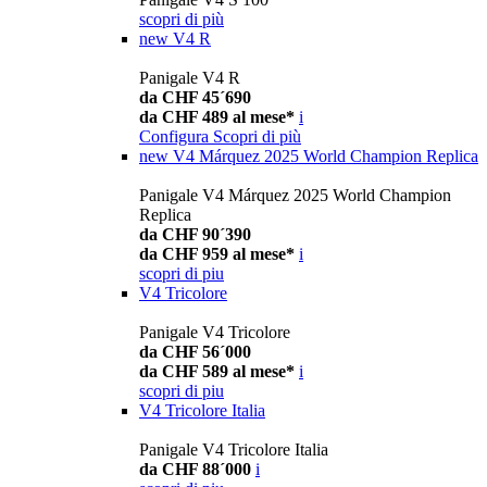
scopri di più
new
V4 R
Panigale V4 R
da CHF 45´690
da CHF 489 al mese*
i
Configura
Scopri di più
new
V4 Márquez 2025 World Champion Replica
Panigale V4 Márquez 2025 World Champion
Replica
da CHF 90´390
da CHF 959 al mese*
i
scopri di piu
V4 Tricolore
Panigale V4 Tricolore
da CHF 56´000
da CHF 589 al mese*
i
scopri di piu
V4 Tricolore Italia
Panigale V4 Tricolore Italia
da CHF 88´000
i