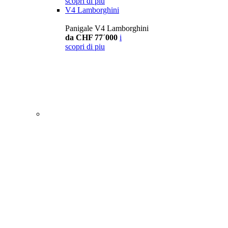
scopri di piu
V4 Lamborghini
Panigale V4 Lamborghini
da CHF 77´000
i
scopri di piu