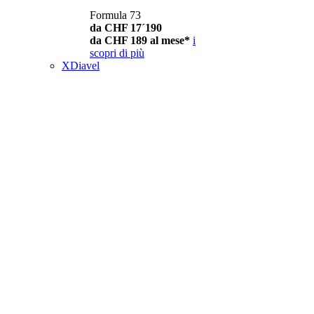
Formula 73
da CHF 17´190
da CHF 189 al mese*
i
scopri di più
XDiavel