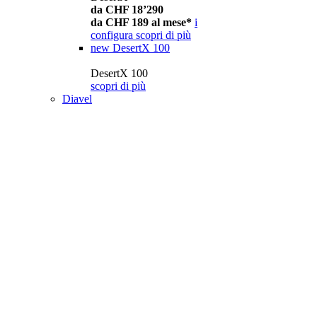
da CHF 18’290
da CHF 189 al mese*
i
configura
scopri di più
new
DesertX 100
DesertX 100
scopri di più
Diavel