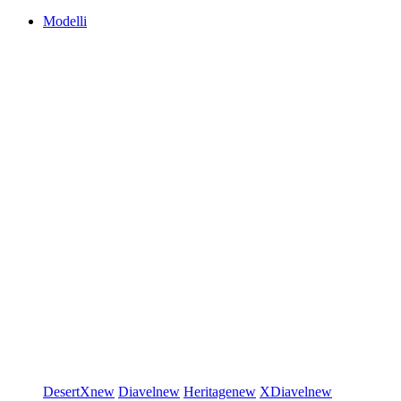
Modelli
DesertX
new
Diavel
new
Heritage
new
XDiavel
new