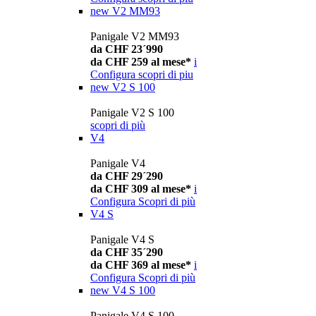
new
V2 MM93
Panigale V2 MM93
da CHF 23´990
da CHF 259 al mese*
i
Configura
scopri di piu
new
V2 S 100
Panigale V2 S 100
scopri di più
V4
Panigale V4
da CHF 29´290
da CHF 309 al mese*
i
Configura
Scopri di più
V4 S
Panigale V4 S
da CHF 35´290
da CHF 369 al mese*
i
Configura
Scopri di più
new
V4 S 100
Panigale V4 S 100