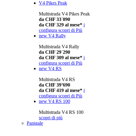
V4 Pikes Peak
Multistrada V4 Pikes Peak
da CHF 33´090
da CHF 329 al mese*
i
configura
scopri di Più
new
V4 Rally
Multistrada V4 Rally
da CHF 29´290
da CHF 309 al mese*
i
configura
scopri di Più
new
V4 RS
Multistrada V4 RS
da CHF 39’690
da CHF 419 al mese*
i
configura
scopri di Più
new
V4 RS 100
Multistrada V4 RS 100
scopri di più
Panigale