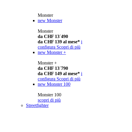
Monster
new
Monster
Monster
da CHF 13´490
da CHF 139 al mese*
i
configura
Scopri di più
new
Monster +
Monster +
da CHF 13´790
da CHF 149 al mese*
i
configura
Scopri di più
new
Monster 100
Monster 100
scopri di più
Streetfighter