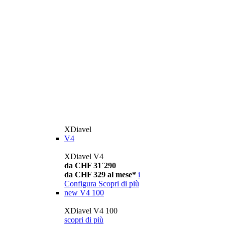
XDiavel
V4
XDiavel V4
da CHF 31´290
da CHF 329 al mese*
i
Configura
Scopri di più
new
V4 100
XDiavel V4 100
scopri di più