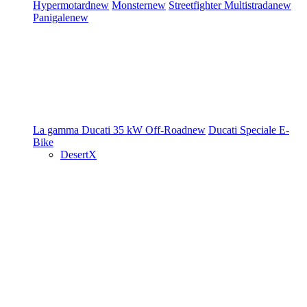
Hypermotard
new
Monster
new
Streetfighter
Multistrada
new
Panigale
new
La gamma Ducati
35 kW
Off-Road
new
Ducati Speciale
E-
Bike
DesertX