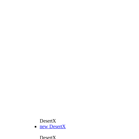
DesertX
new
DesertX
DesertX