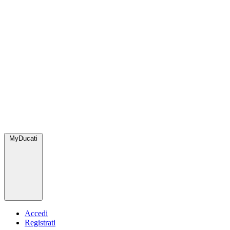
MyDucati
Accedi
Registrati