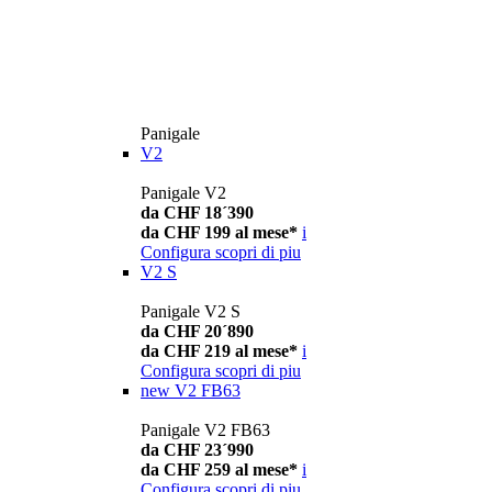
Panigale
V2
Panigale V2
da CHF 18´390
da CHF 199 al mese*
i
Configura
scopri di piu
V2 S
Panigale V2 S
da CHF 20´890
da CHF 219 al mese*
i
Configura
scopri di piu
new
V2 FB63
Panigale V2 FB63
da CHF 23´990
da CHF 259 al mese*
i
Configura
scopri di piu