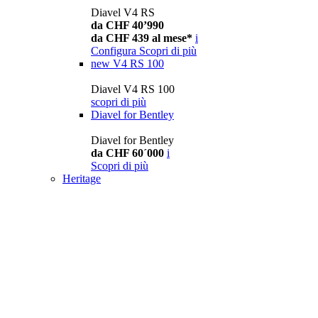
Diavel V4 RS
da CHF 40’990
da CHF 439 al mese*
i
Configura
Scopri di più
new
V4 RS 100
Diavel V4 RS 100
scopri di più
Diavel for Bentley
Diavel for Bentley
da CHF 60´000
i
Scopri di più
Heritage