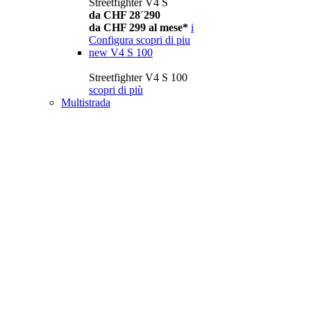
Streetfighter V4 S
da CHF 28´290
da CHF 299 al mese*
i
Configura
scopri di piu
new
V4 S 100
Streetfighter V4 S 100
scopri di più
Multistrada