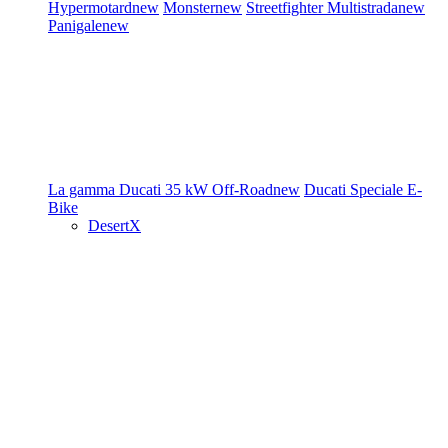
Hypermotard
new
Monster
new
Streetfighter
Multistrada
new
Panigale
new
La gamma Ducati
35 kW
Off-Road
new
Ducati Speciale
E-
Bike
DesertX