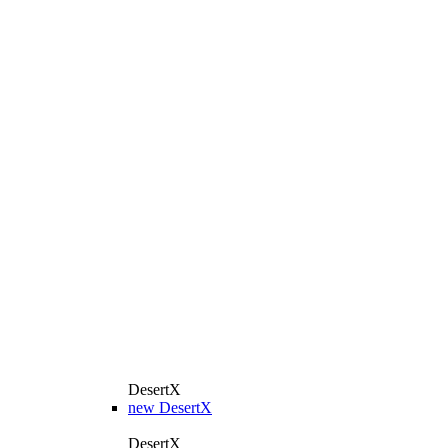
DesertX
new
DesertX
DesertX