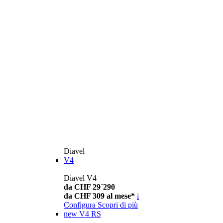
Diavel
V4
Diavel V4
da CHF 29´290
da CHF 309 al mese*
i
Configura
Scopri di più
new
V4 RS