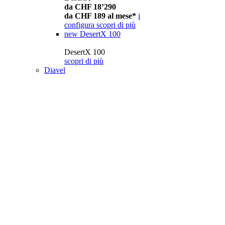
da CHF 18’290
da CHF 189 al mese*
i
configura
scopri di più
new
DesertX 100
DesertX 100
scopri di più
Diavel