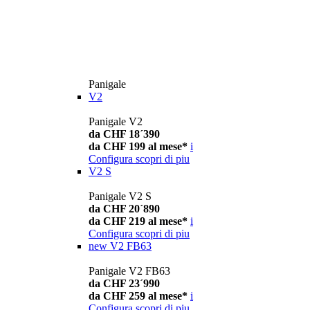
Panigale
V2
Panigale V2
da CHF 18´390
da CHF 199 al mese*
i
Configura
scopri di piu
V2 S
Panigale V2 S
da CHF 20´890
da CHF 219 al mese*
i
Configura
scopri di piu
new
V2 FB63
Panigale V2 FB63
da CHF 23´990
da CHF 259 al mese*
i
Configura
scopri di piu