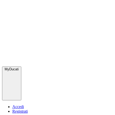
MyDucati
Accedi
Registrati