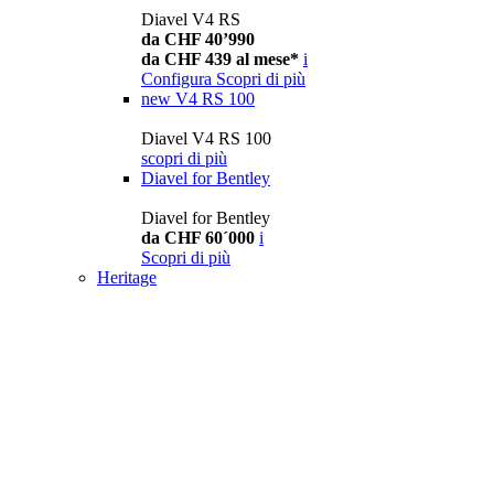
Diavel V4 RS
da CHF 40’990
da CHF 439 al mese*
i
Configura
Scopri di più
new
V4 RS 100
Diavel V4 RS 100
scopri di più
Diavel for Bentley
Diavel for Bentley
da CHF 60´000
i
Scopri di più
Heritage