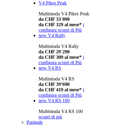
V4 Pikes Peak
Multistrada V4 Pikes Peak
da CHF 33´090
da CHF 329 al mese*
i
configura
scopri di Più
new
V4 Rally
Multistrada V4 Rally
da CHF 29´290
da CHF 309 al mese*
i
configura
scopri di Più
new
V4 RS
Multistrada V4 RS
da CHF 39’690
da CHF 419 al mese*
i
configura
scopri di Più
new
V4 RS 100
Multistrada V4 RS 100
scopri di più
Panigale