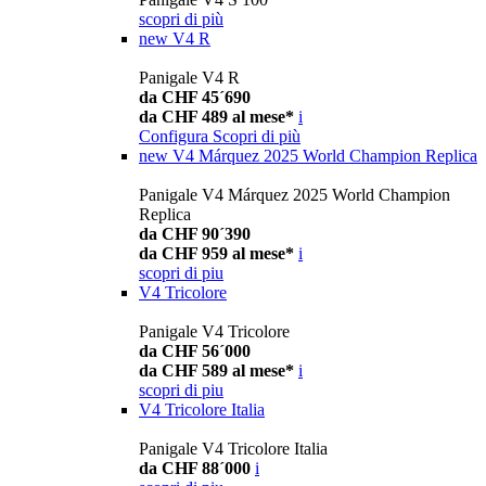
scopri di più
new
V4 R
Panigale V4 R
da CHF 45´690
da CHF 489 al mese*
i
Configura
Scopri di più
new
V4 Márquez 2025 World Champion Replica
Panigale V4 Márquez 2025 World Champion
Replica
da CHF 90´390
da CHF 959 al mese*
i
scopri di piu
V4 Tricolore
Panigale V4 Tricolore
da CHF 56´000
da CHF 589 al mese*
i
scopri di piu
V4 Tricolore Italia
Panigale V4 Tricolore Italia
da CHF 88´000
i