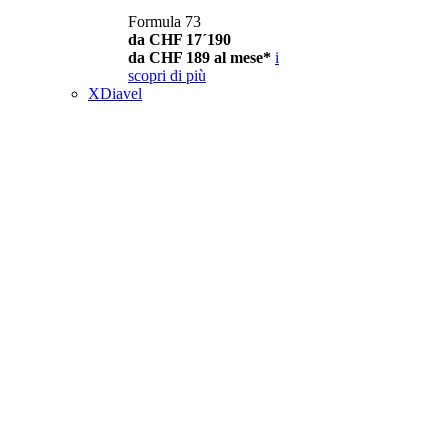
Formula 73
da CHF 17´190
da CHF 189 al mese*
i
scopri di più
XDiavel