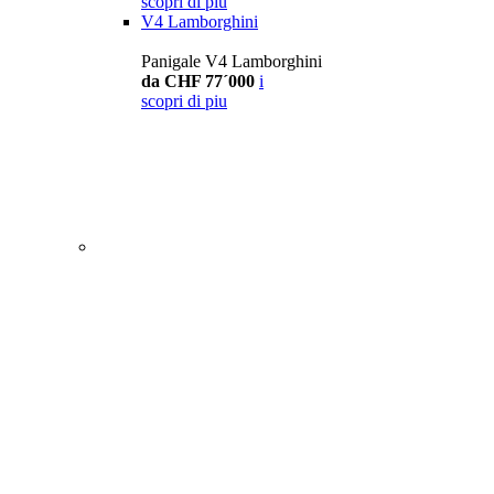
scopri di piu
V4 Lamborghini
Panigale V4 Lamborghini
da CHF 77´000
i
scopri di piu