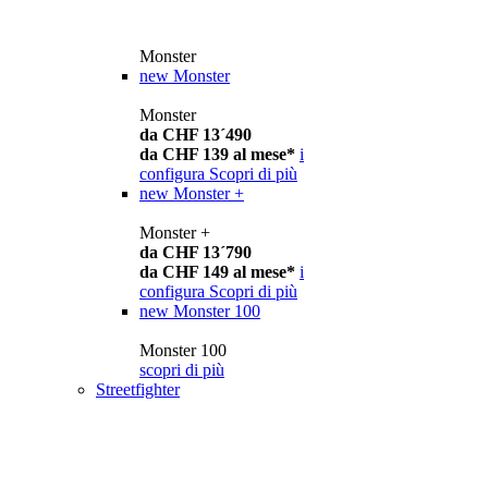
Monster
new
Monster
Monster
da CHF 13´490
da CHF 139 al mese*
i
configura
Scopri di più
new
Monster +
Monster +
da CHF 13´790
da CHF 149 al mese*
i
configura
Scopri di più
new
Monster 100
Monster 100
scopri di più
Streetfighter