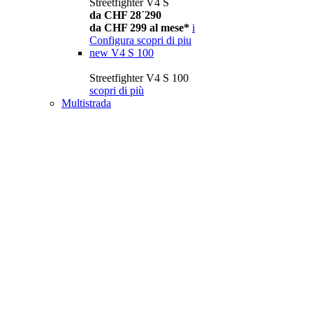
Streetfighter V4 S
da CHF 28´290
da CHF 299 al mese*
i
Configura
scopri di piu
new
V4 S 100
Streetfighter V4 S 100
scopri di più
Multistrada