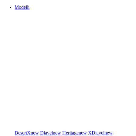
Modelli
DesertX
new
Diavel
new
Heritage
new
XDiavel
new