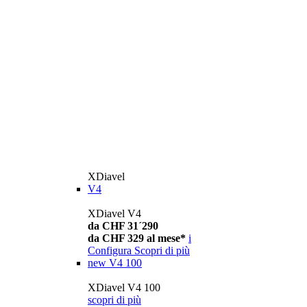
XDiavel
V4
XDiavel V4
da CHF 31´290
da CHF 329 al mese*
i
Configura
Scopri di più
new
V4 100
XDiavel V4 100
scopri di più