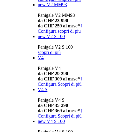
new
V2 MM93
Panigale V2 MM93
da CHF 23´990
da CHF 259 al mese*
i
Configura
scopri di piu
new
V2 S 100
Panigale V2 S 100
scopri di più
V4
Panigale V4
da CHF 29´290
da CHF 309 al mese*
i
Configura
Scopri di più
V4 S
Panigale V4 S
da CHF 35´290
da CHF 369 al mese*
i
Configura
Scopri di più
new
V4 S 100
Panigale V4 S 100