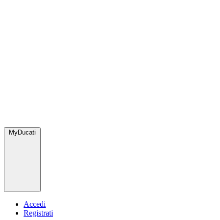
MyDucati
Accedi
Registrati