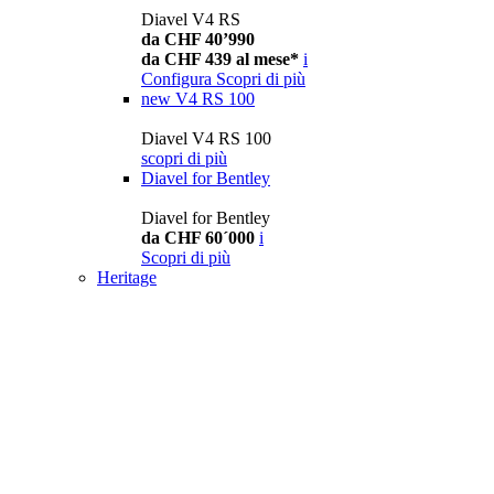
Diavel V4 RS
da CHF 40’990
da CHF 439 al mese*
i
Configura
Scopri di più
new
V4 RS 100
Diavel V4 RS 100
scopri di più
Diavel for Bentley
Diavel for Bentley
da CHF 60´000
i
Scopri di più
Heritage