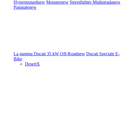
Hypermotard
new
Monster
new
Streetfighter
Multistrada
new
Panigale
new
La gamma Ducati
35 kW
Off-Road
new
Ducati Speciale
E-
Bike
DesertX