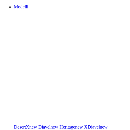
Modelli
DesertX
new
Diavel
new
Heritage
new
XDiavel
new