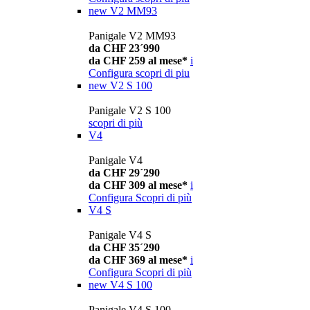
new
V2 MM93
Panigale V2 MM93
da CHF 23´990
da CHF 259 al mese*
i
Configura
scopri di piu
new
V2 S 100
Panigale V2 S 100
scopri di più
V4
Panigale V4
da CHF 29´290
da CHF 309 al mese*
i
Configura
Scopri di più
V4 S
Panigale V4 S
da CHF 35´290
da CHF 369 al mese*
i
Configura
Scopri di più
new
V4 S 100
Panigale V4 S 100