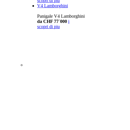
scopri di piu
V4 Lamborghini
Panigale V4 Lamborghini
da CHF 77´000
i
scopri di piu