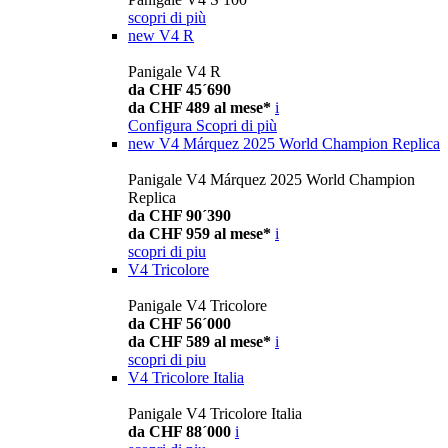
scopri di più
new
V4 R
Panigale V4 R
da CHF 45´690
da CHF 489 al mese*
i
Configura
Scopri di più
new
V4 Márquez 2025 World Champion Replica
Panigale V4 Márquez 2025 World Champion
Replica
da CHF 90´390
da CHF 959 al mese*
i
scopri di piu
V4 Tricolore
Panigale V4 Tricolore
da CHF 56´000
da CHF 589 al mese*
i
scopri di piu
V4 Tricolore Italia
Panigale V4 Tricolore Italia
da CHF 88´000
i