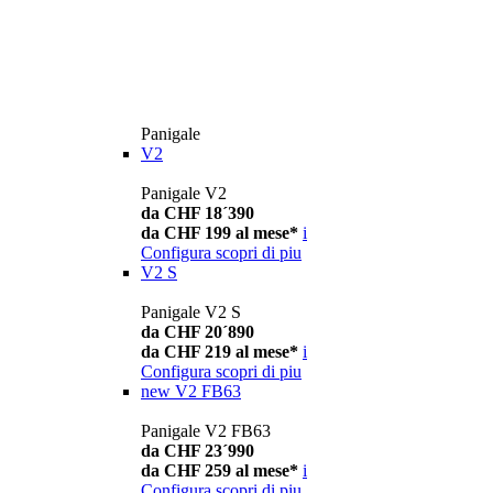
Panigale
V2
Panigale V2
da CHF 18´390
da CHF 199 al mese*
i
Configura
scopri di piu
V2 S
Panigale V2 S
da CHF 20´890
da CHF 219 al mese*
i
Configura
scopri di piu
new
V2 FB63
Panigale V2 FB63
da CHF 23´990
da CHF 259 al mese*
i
Configura
scopri di piu