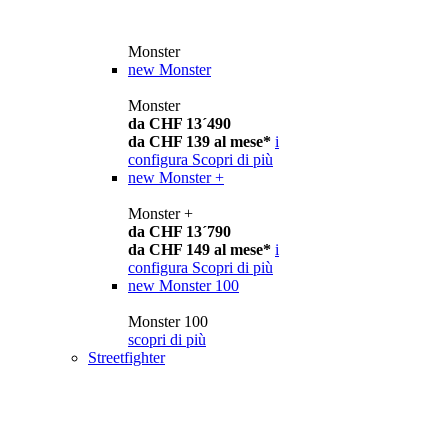
Monster
new
Monster
Monster
da CHF 13´490
da CHF 139 al mese*
i
configura
Scopri di più
new
Monster +
Monster +
da CHF 13´790
da CHF 149 al mese*
i
configura
Scopri di più
new
Monster 100
Monster 100
scopri di più
Streetfighter