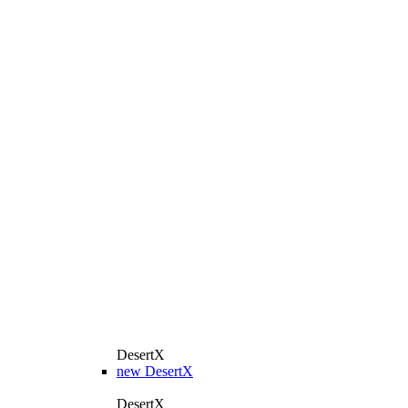
DesertX
new
DesertX
DesertX