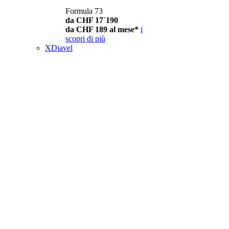
Formula 73
da CHF 17´190
da CHF 189 al mese*
i
scopri di più
XDiavel