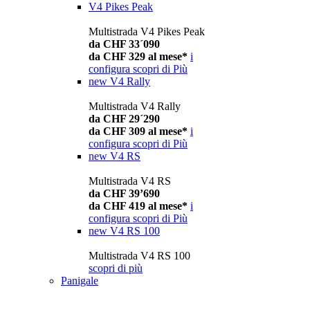
V4 Pikes Peak
Multistrada V4 Pikes Peak
da CHF 33´090
da CHF 329 al mese*
i
configura
scopri di Più
new
V4 Rally
Multistrada V4 Rally
da CHF 29´290
da CHF 309 al mese*
i
configura
scopri di Più
new
V4 RS
Multistrada V4 RS
da CHF 39’690
da CHF 419 al mese*
i
configura
scopri di Più
new
V4 RS 100
Multistrada V4 RS 100
scopri di più
Panigale