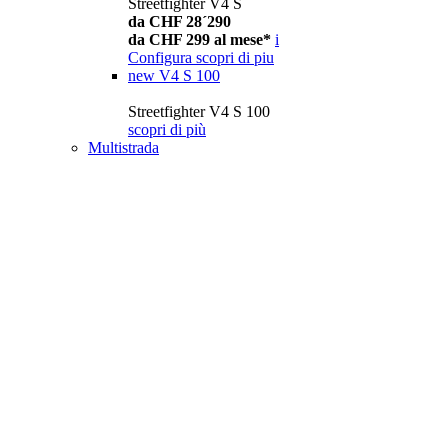
Streetfighter V4 S
da CHF 28´290
da CHF 299 al mese*
i
Configura
scopri di piu
new
V4 S 100
Streetfighter V4 S 100
scopri di più
Multistrada