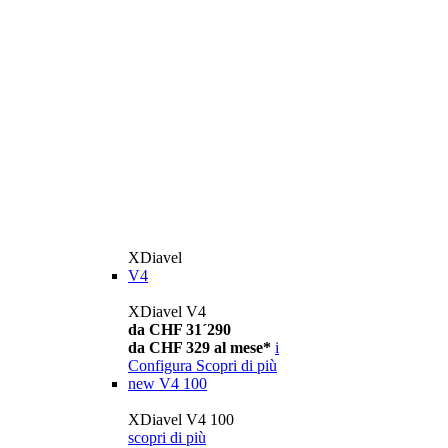
XDiavel
V4
XDiavel V4
da CHF 31´290
da CHF 329 al mese*
i
Configura
Scopri di più
new
V4 100
XDiavel V4 100
scopri di più