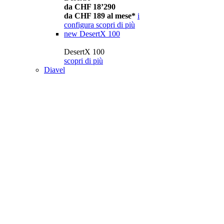
da CHF 18’290
da CHF 189 al mese*
i
configura
scopri di più
new
DesertX 100
DesertX 100
scopri di più
Diavel