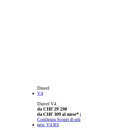
Diavel
V4
Diavel V4
da CHF 29´290
da CHF 309 al mese*
i
Configura
Scopri di più
new
V4 RS