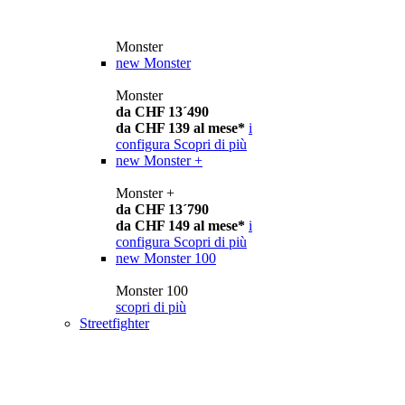
Monster
new
Monster
Monster
da CHF 13´490
da CHF 139 al mese*
i
configura
Scopri di più
new
Monster +
Monster +
da CHF 13´790
da CHF 149 al mese*
i
configura
Scopri di più
new
Monster 100
Monster 100
scopri di più
Streetfighter