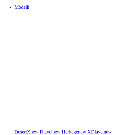
Modelli
DesertX
new
Diavel
new
Heritage
new
XDiavel
new