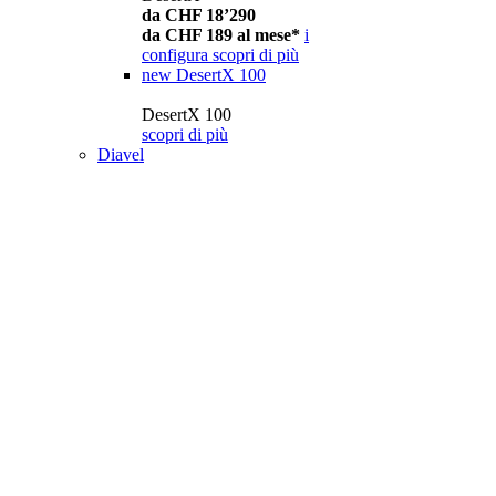
da CHF 18’290
da CHF 189 al mese*
i
configura
scopri di più
new
DesertX 100
DesertX 100
scopri di più
Diavel