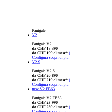
Panigale
V2
Panigale V2
da CHF 18´390
da CHF 199 al mese*
i
Configura
scopri di piu
V2 S
Panigale V2 S
da CHF 20´890
da CHF 219 al mese*
i
Configura
scopri di piu
new
V2 FB63
Panigale V2 FB63
da CHF 23´990
da CHF 259 al mese*
i
Configura
scopri di piu