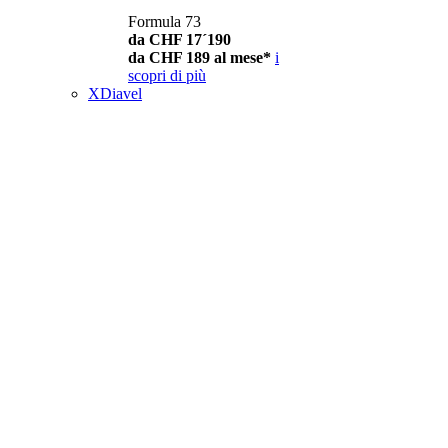
Formula 73
da CHF 17´190
da CHF 189 al mese*
i
scopri di più
XDiavel