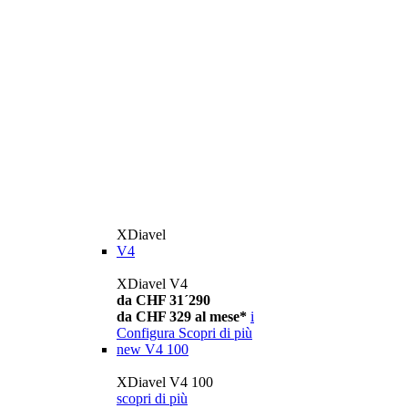
XDiavel
V4
XDiavel V4
da CHF 31´290
da CHF 329 al mese*
i
Configura
Scopri di più
new
V4 100
XDiavel V4 100
scopri di più