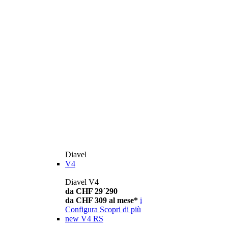
Diavel
V4
Diavel V4
da CHF 29´290
da CHF 309 al mese*
i
Configura
Scopri di più
new
V4 RS