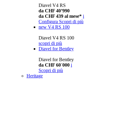
Diavel V4 RS
da CHF 40’990
da CHF 439 al mese*
i
Configura
Scopri di più
new
V4 RS 100
Diavel V4 RS 100
scopri di più
Diavel for Bentley
Diavel for Bentley
da CHF 60´000
i
Scopri di più
Heritage