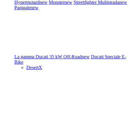
Hypermotard
new
Monster
new
Streetfighter
Multistrada
new
Panigale
new
La gamma Ducati
35 kW
Off-Road
new
Ducati Speciale
E-
Bike
DesertX