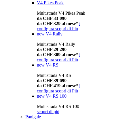
V4 Pikes Peak
Multistrada V4 Pikes Peak
da CHF 33´090
da CHF 329 al mese*
i
configura
scopri di Più
new
V4 Rally
Multistrada V4 Rally
da CHF 29´290
da CHF 309 al mese*
i
configura
scopri di Più
new
V4 RS
Multistrada V4 RS
da CHF 39’690
da CHF 419 al mese*
i
configura
scopri di Più
new
V4 RS 100
Multistrada V4 RS 100
scopri di più
Panigale