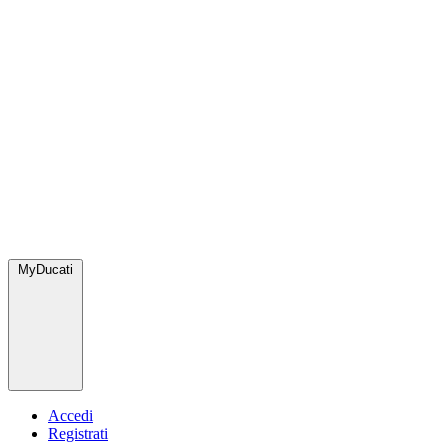
MyDucati
Accedi
Registrati