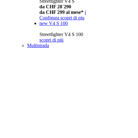
Streetfighter V4 S
da CHF 28´290
da CHF 299 al mese*
i
Configura
scopri di piu
new
V4 S 100
Streetfighter V4 S 100
scopri di più
Multistrada