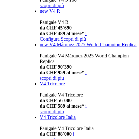
scopri di più
new
V4 R
Panigale V4 R
da CHF 45´690
da CHF 489 al mese*
i
Configura
Scopri di più
new
V4 Márquez 2025 World Champion Replica
Panigale V4 Márquez 2025 World Champion
Replica
da CHF 90´390
da CHF 959 al mese*
i
scopri di piu
V4 Tricolore
Panigale V4 Tricolore
da CHF 56´000
da CHF 589 al mese*
i
scopri di piu
V4 Tricolore Italia
Panigale V4 Tricolore Italia
da CHF 88´000
i