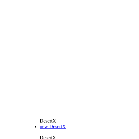
DesertX
new
DesertX
DesertX