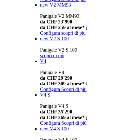
new
V2 MM93
Panigale V2 MM93
da CHF 23´990
da CHF 259 al mese*
i
Configura
scopri di piu
new
V2 S 100
Panigale V2 S 100
scopri di più
V4
Panigale V4
da CHF 29´290
da CHF 309 al mese*
i
Configura
Scopri di più
V4 S
Panigale V4 S
da CHF 35´290
da CHF 369 al mese*
i
Configura
Scopri di più
new
V4 S 100
Panigale V4 S 100