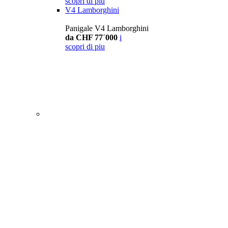
scopri di piu
V4 Lamborghini
Panigale V4 Lamborghini
da CHF 77´000
i
scopri di piu