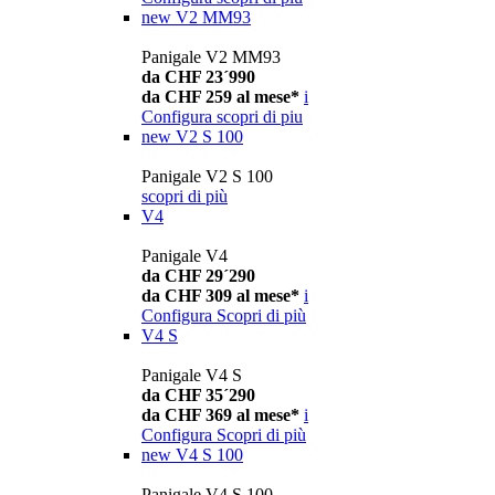
new
V2 MM93
Panigale V2 MM93
da CHF 23´990
da CHF 259 al mese*
i
Configura
scopri di piu
new
V2 S 100
Panigale V2 S 100
scopri di più
V4
Panigale V4
da CHF 29´290
da CHF 309 al mese*
i
Configura
Scopri di più
V4 S
Panigale V4 S
da CHF 35´290
da CHF 369 al mese*
i
Configura
Scopri di più
new
V4 S 100
Panigale V4 S 100