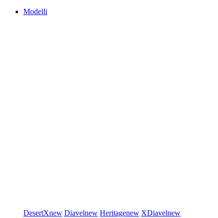
Modelli
DesertX
new
Diavel
new
Heritage
new
XDiavel
new