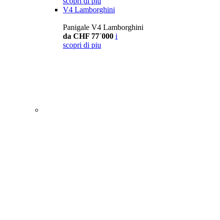
scopri di piu
V4 Lamborghini
Panigale V4 Lamborghini
da CHF 77´000
i
scopri di piu