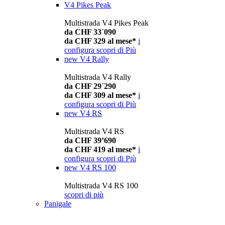
V4 Pikes Peak
Multistrada V4 Pikes Peak
da CHF 33´090
da CHF 329 al mese*
i
configura
scopri di Più
new
V4 Rally
Multistrada V4 Rally
da CHF 29´290
da CHF 309 al mese*
i
configura
scopri di Più
new
V4 RS
Multistrada V4 RS
da CHF 39’690
da CHF 419 al mese*
i
configura
scopri di Più
new
V4 RS 100
Multistrada V4 RS 100
scopri di più
Panigale