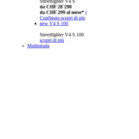
Streetfighter V4 S
da CHF 28´290
da CHF 299 al mese*
i
Configura
scopri di piu
new
V4 S 100
Streetfighter V4 S 100
scopri di più
Multistrada