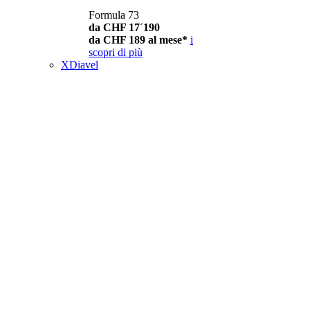
Formula 73
da CHF 17´190
da CHF 189 al mese*
i
scopri di più
XDiavel