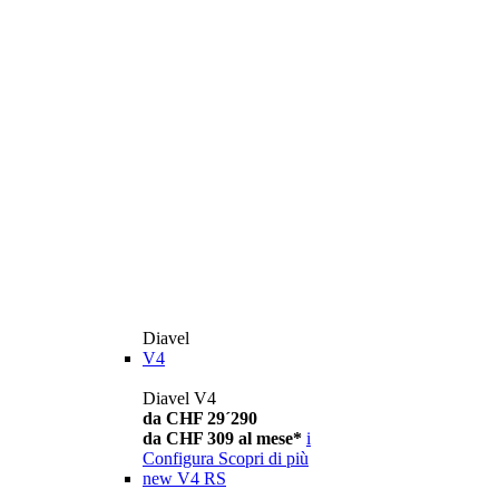
Diavel
V4
Diavel V4
da CHF 29´290
da CHF 309 al mese*
i
Configura
Scopri di più
new
V4 RS