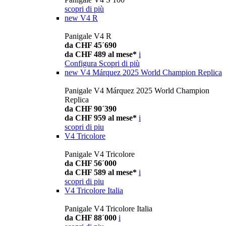
scopri di più
new
V4 R
Panigale V4 R
da CHF 45´690
da CHF 489 al mese*
i
Configura
Scopri di più
new
V4 Márquez 2025 World Champion Replica
Panigale V4 Márquez 2025 World Champion
Replica
da CHF 90´390
da CHF 959 al mese*
i
scopri di piu
V4 Tricolore
Panigale V4 Tricolore
da CHF 56´000
da CHF 589 al mese*
i
scopri di piu
V4 Tricolore Italia
Panigale V4 Tricolore Italia
da CHF 88´000
i