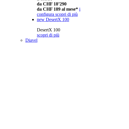
da CHF 18’290
da CHF 189 al mese*
i
configura
scopri di più
new
DesertX 100
DesertX 100
scopri di più
Diavel