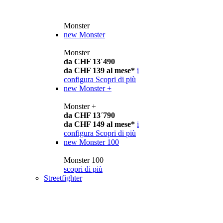
Monster
new
Monster
Monster
da CHF 13´490
da CHF 139 al mese*
i
configura
Scopri di più
new
Monster +
Monster +
da CHF 13´790
da CHF 149 al mese*
i
configura
Scopri di più
new
Monster 100
Monster 100
scopri di più
Streetfighter