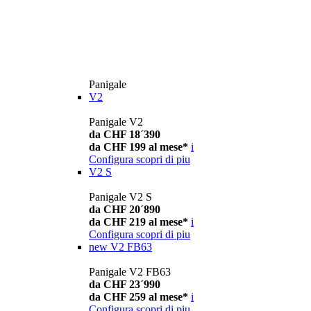
Panigale
V2
Panigale V2
da CHF 18´390
da CHF 199 al mese*
i
Configura
scopri di piu
V2 S
Panigale V2 S
da CHF 20´890
da CHF 219 al mese*
i
Configura
scopri di piu
new
V2 FB63
Panigale V2 FB63
da CHF 23´990
da CHF 259 al mese*
i
Configura
scopri di piu