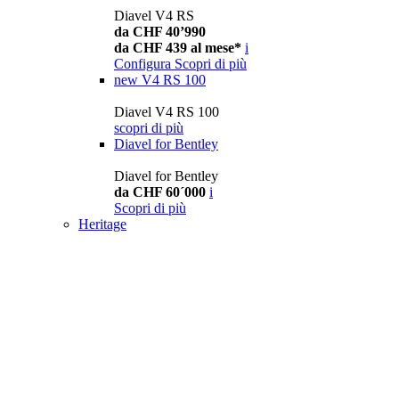
Diavel V4 RS
da CHF 40’990
da CHF 439 al mese*
i
Configura
Scopri di più
new
V4 RS 100
Diavel V4 RS 100
scopri di più
Diavel for Bentley
Diavel for Bentley
da CHF 60´000
i
Scopri di più
Heritage