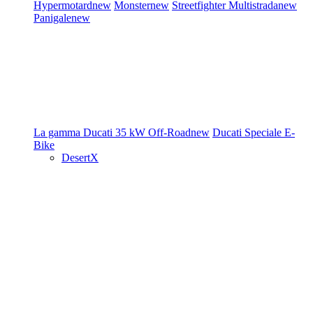
Hypermotard
new
Monster
new
Streetfighter
Multistrada
new
Panigale
new
La gamma Ducati
35 kW
Off-Road
new
Ducati Speciale
E-
Bike
DesertX