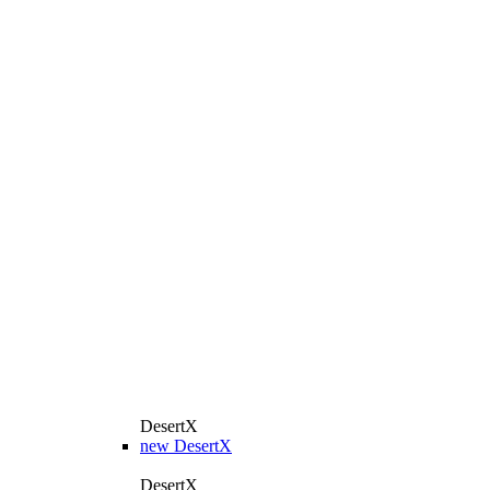
DesertX
new
DesertX
DesertX