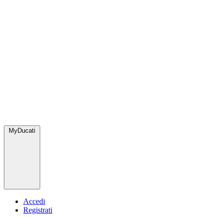
MyDucati
Accedi
Registrati