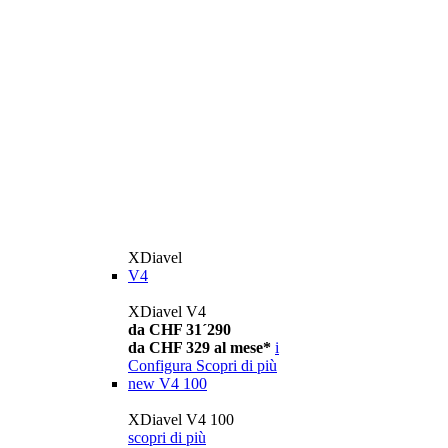
XDiavel
V4
XDiavel V4
da CHF 31´290
da CHF 329 al mese*
i
Configura
Scopri di più
new
V4 100
XDiavel V4 100
scopri di più