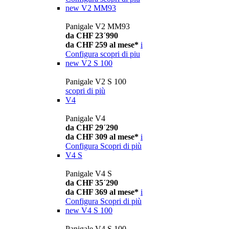
new
V2 MM93
Panigale V2 MM93
da CHF 23´990
da CHF 259 al mese*
i
Configura
scopri di piu
new
V2 S 100
Panigale V2 S 100
scopri di più
V4
Panigale V4
da CHF 29´290
da CHF 309 al mese*
i
Configura
Scopri di più
V4 S
Panigale V4 S
da CHF 35´290
da CHF 369 al mese*
i
Configura
Scopri di più
new
V4 S 100
Panigale V4 S 100