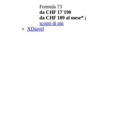
Formula 73
da CHF 17´190
da CHF 189 al mese*
i
scopri di più
XDiavel