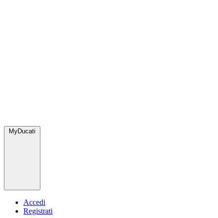
MyDucati
Accedi
Registrati