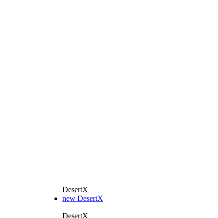
DesertX
new
DesertX
DesertX