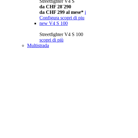
Streetfighter V4 S
da CHF 28´290
da CHF 299 al mese*
i
Configura
scopri di piu
new
V4 S 100
Streetfighter V4 S 100
scopri di più
Multistrada