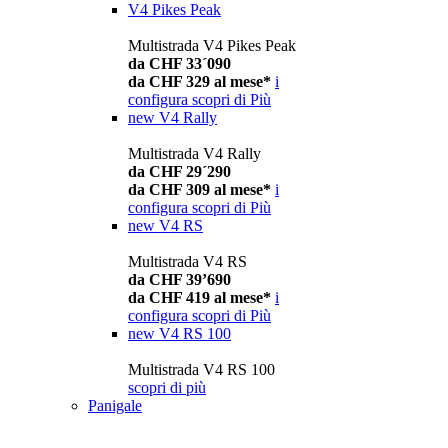
V4 Pikes Peak
Multistrada V4 Pikes Peak
da CHF 33´090
da CHF 329 al mese*
i
configura
scopri di Più
new
V4 Rally
Multistrada V4 Rally
da CHF 29´290
da CHF 309 al mese*
i
configura
scopri di Più
new
V4 RS
Multistrada V4 RS
da CHF 39’690
da CHF 419 al mese*
i
configura
scopri di Più
new
V4 RS 100
Multistrada V4 RS 100
scopri di più
Panigale