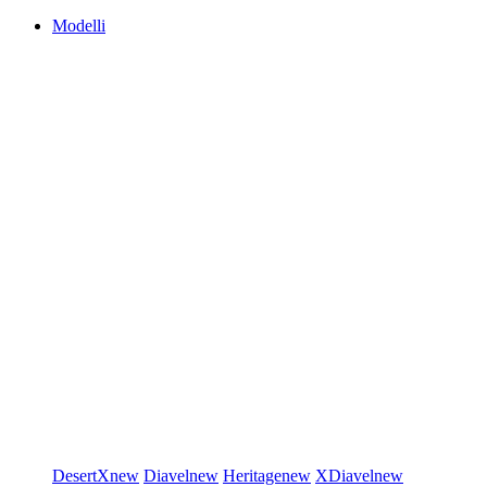
Modelli
DesertX
new
Diavel
new
Heritage
new
XDiavel
new