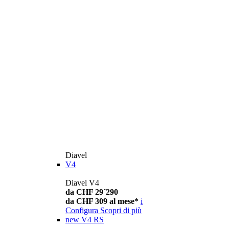
Diavel
V4
Diavel V4
da CHF 29´290
da CHF 309 al mese*
i
Configura
Scopri di più
new
V4 RS