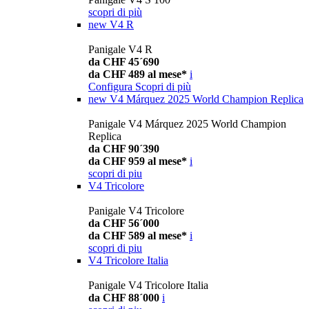
scopri di più
new
V4 R
Panigale V4 R
da CHF 45´690
da CHF 489 al mese*
i
Configura
Scopri di più
new
V4 Márquez 2025 World Champion Replica
Panigale V4 Márquez 2025 World Champion
Replica
da CHF 90´390
da CHF 959 al mese*
i
scopri di piu
V4 Tricolore
Panigale V4 Tricolore
da CHF 56´000
da CHF 589 al mese*
i
scopri di piu
V4 Tricolore Italia
Panigale V4 Tricolore Italia
da CHF 88´000
i