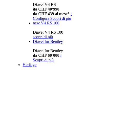
Diavel V4 RS
da CHF 40’990
da CHF 439 al mese*
i
Configura
Scopri di più
new
V4 RS 100
Diavel V4 RS 100
scopri di più
Diavel for Bentley
Diavel for Bentley
da CHF 60´000
i
Scopri di più
Heritage