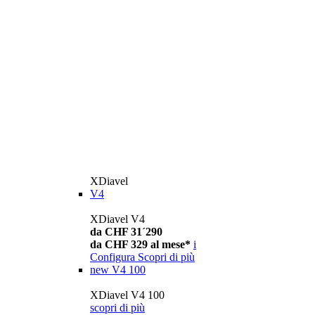
XDiavel
V4
XDiavel V4
da CHF 31´290
da CHF 329 al mese*
i
Configura
Scopri di più
new
V4 100
XDiavel V4 100
scopri di più