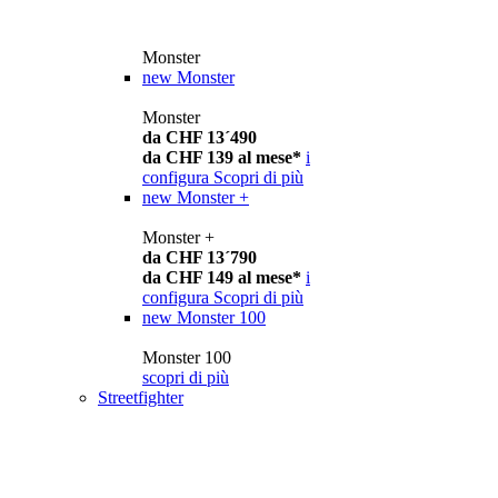
Monster
new
Monster
Monster
da CHF 13´490
da CHF 139 al mese*
i
configura
Scopri di più
new
Monster +
Monster +
da CHF 13´790
da CHF 149 al mese*
i
configura
Scopri di più
new
Monster 100
Monster 100
scopri di più
Streetfighter