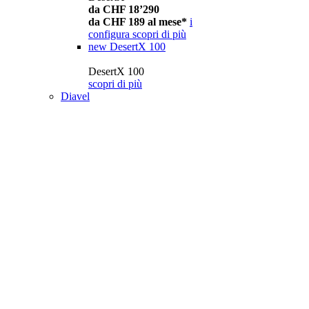
da CHF 18’290
da CHF 189 al mese*
i
configura
scopri di più
new
DesertX 100
DesertX 100
scopri di più
Diavel