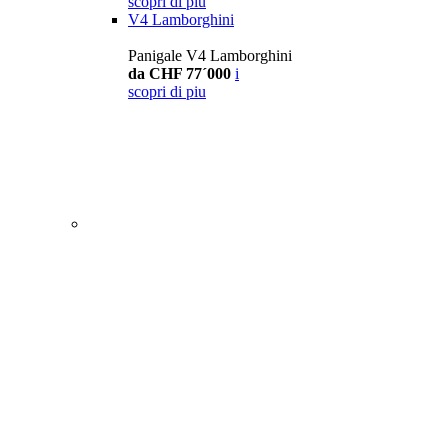
scopri di piu
V4 Lamborghini
Panigale V4 Lamborghini
da CHF 77´000
i
scopri di piu