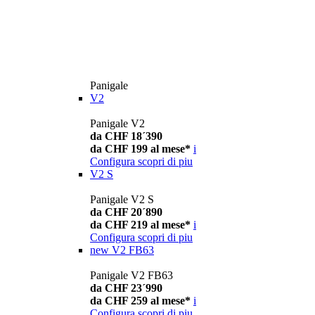
Panigale
V2
Panigale V2
da CHF 18´390
da CHF 199 al mese*
i
Configura
scopri di piu
V2 S
Panigale V2 S
da CHF 20´890
da CHF 219 al mese*
i
Configura
scopri di piu
new
V2 FB63
Panigale V2 FB63
da CHF 23´990
da CHF 259 al mese*
i
Configura
scopri di piu