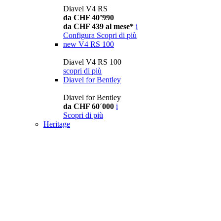
Diavel V4 RS
da CHF 40’990
da CHF 439 al mese*
i
Configura
Scopri di più
new
V4 RS 100
Diavel V4 RS 100
scopri di più
Diavel for Bentley
Diavel for Bentley
da CHF 60´000
i
Scopri di più
Heritage