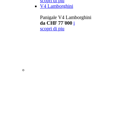
scopri di piu
V4 Lamborghini
Panigale V4 Lamborghini
da CHF 77´000
i
scopri di piu