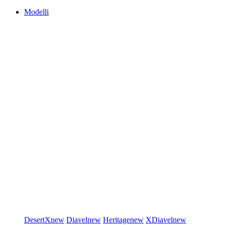
Modelli
DesertX
new
Diavel
new
Heritage
new
XDiavel
new