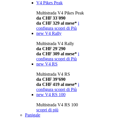
V4 Pikes Peak
Multistrada V4 Pikes Peak
da CHF 33´090
da CHF 329 al mese*
i
configura
scopri di Più
new
V4 Rally
Multistrada V4 Rally
da CHF 29´290
da CHF 309 al mese*
i
configura
scopri di Più
new
V4 RS
Multistrada V4 RS
da CHF 39’690
da CHF 419 al mese*
i
configura
scopri di Più
new
V4 RS 100
Multistrada V4 RS 100
scopri di più
Panigale