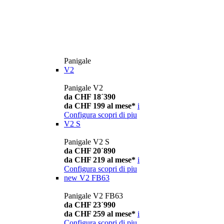
Panigale
V2
Panigale V2
da CHF 18´390
da CHF 199 al mese*
i
Configura
scopri di piu
V2 S
Panigale V2 S
da CHF 20´890
da CHF 219 al mese*
i
Configura
scopri di piu
new
V2 FB63
Panigale V2 FB63
da CHF 23´990
da CHF 259 al mese*
i
Configura
scopri di piu