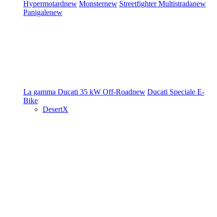
Hypermotard
new
Monster
new
Streetfighter
Multistrada
new
Panigale
new
La gamma Ducati
35 kW
Off-Road
new
Ducati Speciale
E-
Bike
DesertX