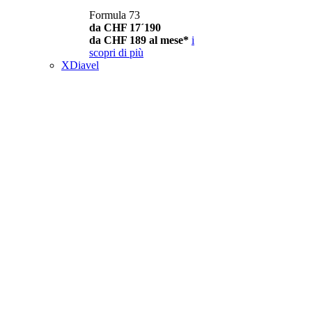
Formula 73
da CHF 17´190
da CHF 189 al mese*
i
scopri di più
XDiavel