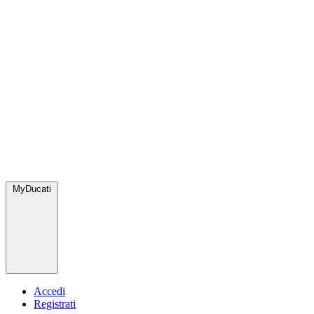
MyDucati
Accedi
Registrati