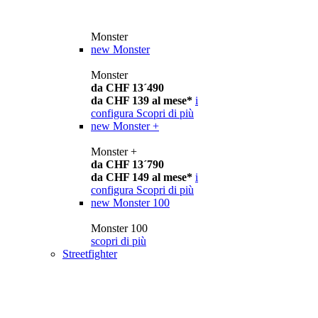
Monster
new
Monster
Monster
da CHF 13´490
da CHF 139 al mese*
i
configura
Scopri di più
new
Monster +
Monster +
da CHF 13´790
da CHF 149 al mese*
i
configura
Scopri di più
new
Monster 100
Monster 100
scopri di più
Streetfighter