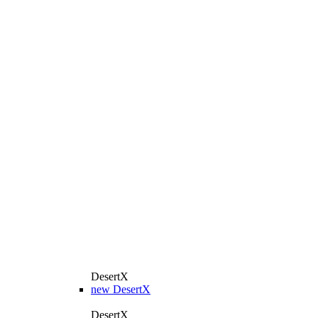
DesertX
new
DesertX
DesertX