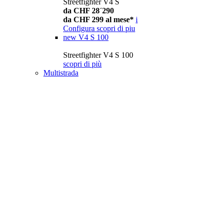
Streetfighter V4 S
da CHF 28´290
da CHF 299 al mese*
i
Configura
scopri di piu
new
V4 S 100
Streetfighter V4 S 100
scopri di più
Multistrada