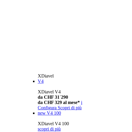
XDiavel
V4
XDiavel V4
da CHF 31´290
da CHF 329 al mese*
i
Configura
Scopri di più
new
V4 100
XDiavel V4 100
scopri di più