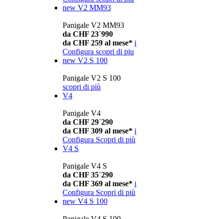
new
V2 MM93
Panigale V2 MM93
da CHF 23´990
da CHF 259 al mese*
i
Configura
scopri di piu
new
V2 S 100
Panigale V2 S 100
scopri di più
V4
Panigale V4
da CHF 29´290
da CHF 309 al mese*
i
Configura
Scopri di più
V4 S
Panigale V4 S
da CHF 35´290
da CHF 369 al mese*
i
Configura
Scopri di più
new
V4 S 100
Panigale V4 S 100