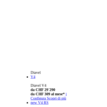
Diavel
V4
Diavel V4
da CHF 29´290
da CHF 309 al mese*
i
Configura
Scopri di più
new
V4 RS