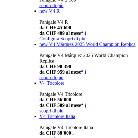
scopri di più
new
V4 R
Panigale V4 R
da CHF 45´690
da CHF 489 al mese*
i
Configura
Scopri di più
new
V4 Márquez 2025 World Champion Replica
Panigale V4 Márquez 2025 World Champion
Replica
da CHF 90´390
da CHF 959 al mese*
i
scopri di piu
V4 Tricolore
Panigale V4 Tricolore
da CHF 56´000
da CHF 589 al mese*
i
scopri di piu
V4 Tricolore Italia
Panigale V4 Tricolore Italia
da CHF 88´000
i