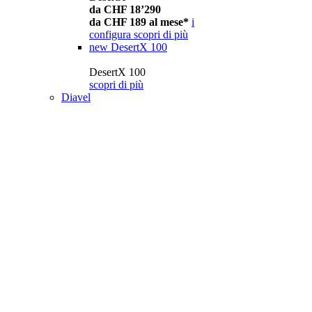
da CHF 18’290
da CHF 189 al mese*
i
configura
scopri di più
new
DesertX 100
DesertX 100
scopri di più
Diavel