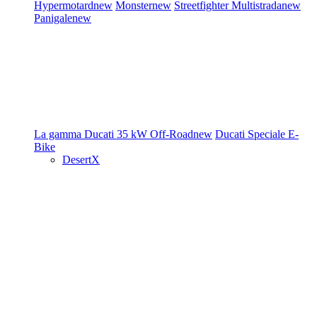
Hypermotard
new
Monster
new
Streetfighter
Multistrada
new
Panigale
new
La gamma Ducati
35 kW
Off-Road
new
Ducati Speciale
E-
Bike
DesertX