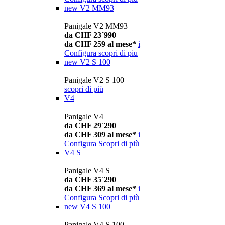
new
V2 MM93
Panigale V2 MM93
da CHF 23´990
da CHF 259 al mese*
i
Configura
scopri di piu
new
V2 S 100
Panigale V2 S 100
scopri di più
V4
Panigale V4
da CHF 29´290
da CHF 309 al mese*
i
Configura
Scopri di più
V4 S
Panigale V4 S
da CHF 35´290
da CHF 369 al mese*
i
Configura
Scopri di più
new
V4 S 100
Panigale V4 S 100