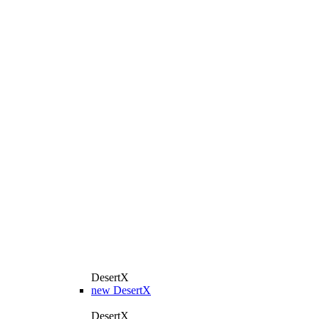
DesertX
new
DesertX
DesertX