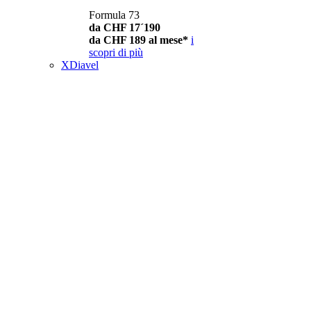
Formula 73
da CHF 17´190
da CHF 189 al mese*
i
scopri di più
XDiavel