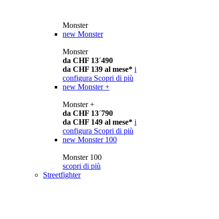
Monster
new
Monster
Monster
da CHF 13´490
da CHF 139 al mese*
i
configura
Scopri di più
new
Monster +
Monster +
da CHF 13´790
da CHF 149 al mese*
i
configura
Scopri di più
new
Monster 100
Monster 100
scopri di più
Streetfighter