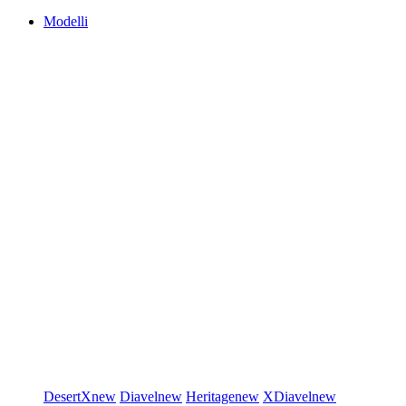
Modelli
DesertX
new
Diavel
new
Heritage
new
XDiavel
new