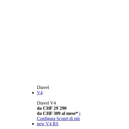
Diavel
V4
Diavel V4
da CHF 29´290
da CHF 309 al mese*
i
Configura
Scopri di più
new
V4 RS