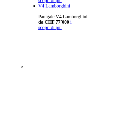
scopri di piu
V4 Lamborghini
Panigale V4 Lamborghini
da CHF 77´000
i
scopri di piu