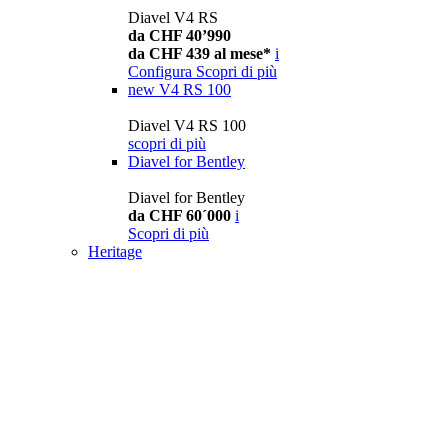
Diavel V4 RS
da CHF 40’990
da CHF 439 al mese*
i
Configura
Scopri di più
new
V4 RS 100
Diavel V4 RS 100
scopri di più
Diavel for Bentley
Diavel for Bentley
da CHF 60´000
i
Scopri di più
Heritage