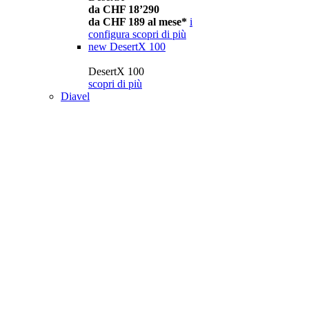
da CHF 18’290
da CHF 189 al mese*
i
configura
scopri di più
new
DesertX 100
DesertX 100
scopri di più
Diavel