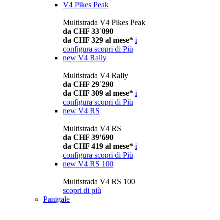
V4 Pikes Peak
Multistrada V4 Pikes Peak
da CHF 33´090
da CHF 329 al mese*
i
configura
scopri di Più
new
V4 Rally
Multistrada V4 Rally
da CHF 29´290
da CHF 309 al mese*
i
configura
scopri di Più
new
V4 RS
Multistrada V4 RS
da CHF 39’690
da CHF 419 al mese*
i
configura
scopri di Più
new
V4 RS 100
Multistrada V4 RS 100
scopri di più
Panigale