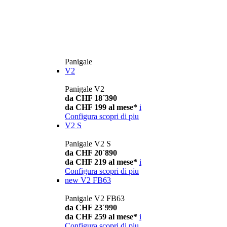
Panigale
V2
Panigale V2
da CHF 18´390
da CHF 199 al mese*
i
Configura
scopri di piu
V2 S
Panigale V2 S
da CHF 20´890
da CHF 219 al mese*
i
Configura
scopri di piu
new
V2 FB63
Panigale V2 FB63
da CHF 23´990
da CHF 259 al mese*
i
Configura
scopri di piu