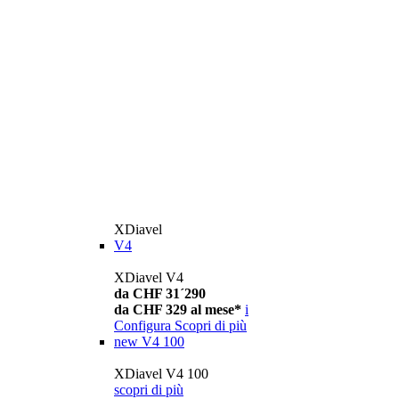
XDiavel
V4
XDiavel V4
da CHF 31´290
da CHF 329 al mese*
i
Configura
Scopri di più
new
V4 100
XDiavel V4 100
scopri di più