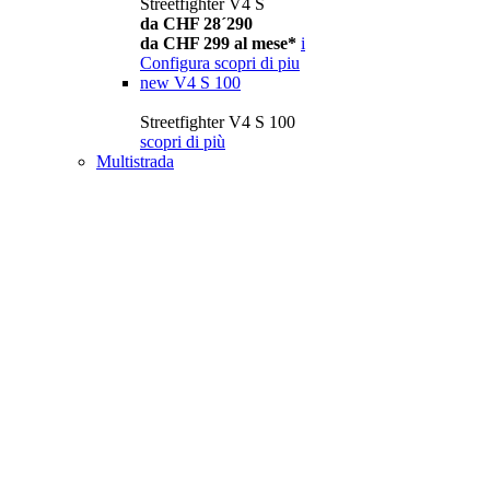
Streetfighter V4 S
da CHF 28´290
da CHF 299 al mese*
i
Configura
scopri di piu
new
V4 S 100
Streetfighter V4 S 100
scopri di più
Multistrada