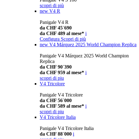
scopri di più
new
V4 R
Panigale V4 R
da CHF 45´690
da CHF 489 al mese*
i
Configura
Scopri di più
new
V4 Márquez 2025 World Champion Replica
Panigale V4 Márquez 2025 World Champion
Replica
da CHF 90´390
da CHF 959 al mese*
i
scopri di piu
V4 Tricolore
Panigale V4 Tricolore
da CHF 56´000
da CHF 589 al mese*
i
scopri di piu
V4 Tricolore Italia
Panigale V4 Tricolore Italia
da CHF 88´000
i