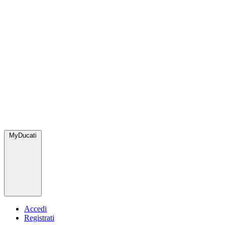
MyDucati
Accedi
Registrati