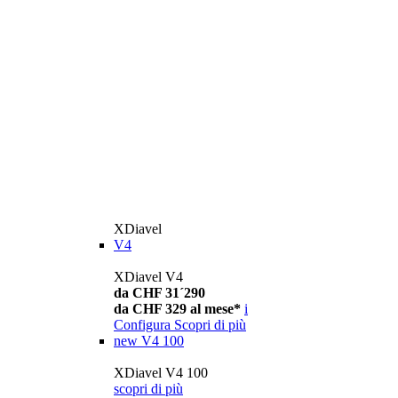
XDiavel
V4
XDiavel V4
da CHF 31´290
da CHF 329 al mese*
i
Configura
Scopri di più
new
V4 100
XDiavel V4 100
scopri di più