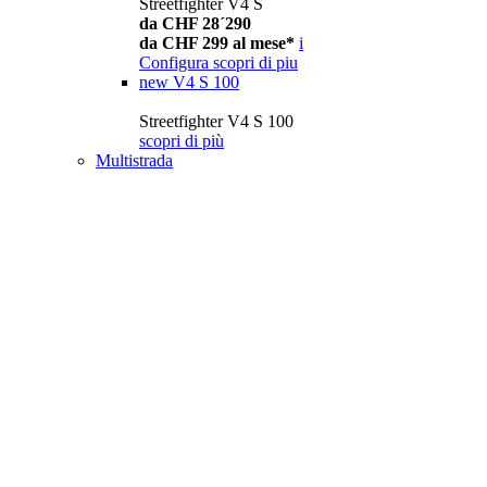
Streetfighter V4 S
da CHF 28´290
da CHF 299 al mese*
i
Configura
scopri di piu
new
V4 S 100
Streetfighter V4 S 100
scopri di più
Multistrada