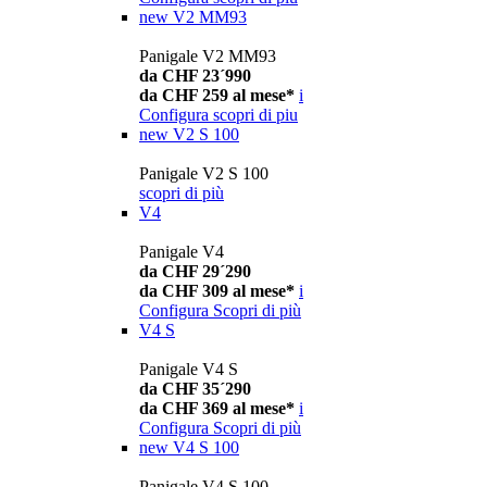
new
V2 MM93
Panigale V2 MM93
da CHF 23´990
da CHF 259 al mese*
i
Configura
scopri di piu
new
V2 S 100
Panigale V2 S 100
scopri di più
V4
Panigale V4
da CHF 29´290
da CHF 309 al mese*
i
Configura
Scopri di più
V4 S
Panigale V4 S
da CHF 35´290
da CHF 369 al mese*
i
Configura
Scopri di più
new
V4 S 100
Panigale V4 S 100