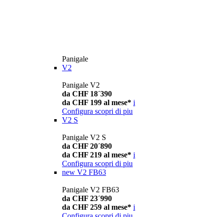
Panigale
V2
Panigale V2
da CHF 18´390
da CHF 199 al mese*
i
Configura
scopri di piu
V2 S
Panigale V2 S
da CHF 20´890
da CHF 219 al mese*
i
Configura
scopri di piu
new
V2 FB63
Panigale V2 FB63
da CHF 23´990
da CHF 259 al mese*
i
Configura
scopri di piu