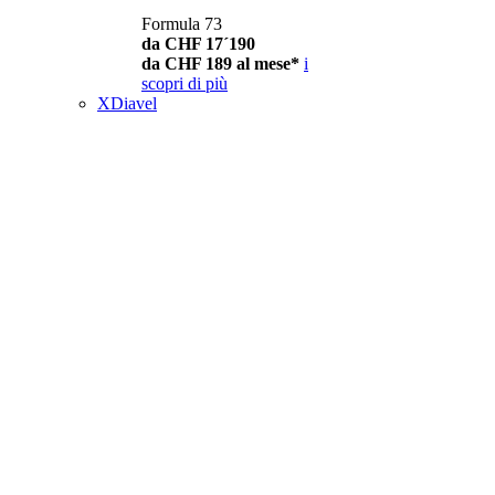
Formula 73
da CHF 17´190
da CHF 189 al mese*
i
scopri di più
XDiavel