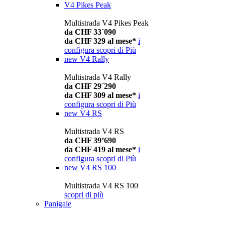
V4 Pikes Peak
Multistrada V4 Pikes Peak
da CHF 33´090
da CHF 329 al mese*
i
configura
scopri di Più
new
V4 Rally
Multistrada V4 Rally
da CHF 29´290
da CHF 309 al mese*
i
configura
scopri di Più
new
V4 RS
Multistrada V4 RS
da CHF 39’690
da CHF 419 al mese*
i
configura
scopri di Più
new
V4 RS 100
Multistrada V4 RS 100
scopri di più
Panigale