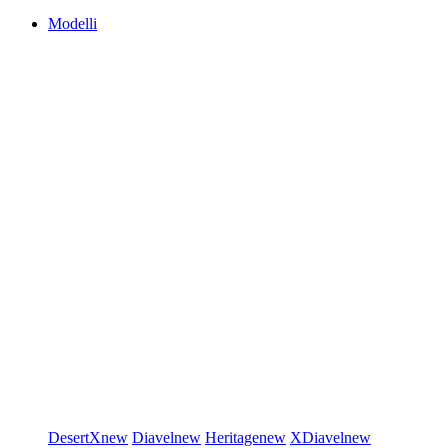
Modelli
DesertX
new
Diavel
new
Heritage
new
XDiavel
new