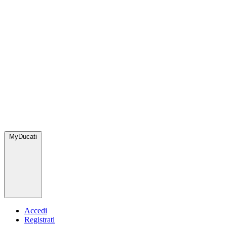
MyDucati
Accedi
Registrati