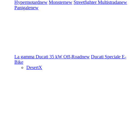
Hypermotard
new
Monster
new
Streetfighter
Multistrada
new
Panigale
new
La gamma Ducati
35 kW
Off-Road
new
Ducati Speciale
E-
Bike
DesertX