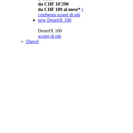
da CHF 18’290
da CHF 189 al mese*
i
configura
scopri di più
new
DesertX 100
DesertX 100
scopri di più
Diavel