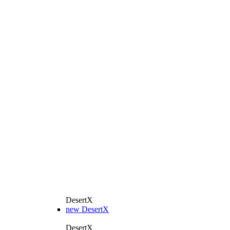
DesertX
new
DesertX
DesertX