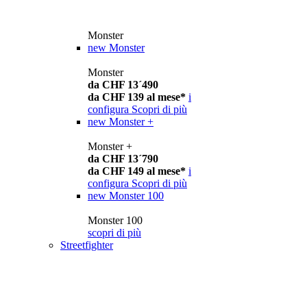
Monster
new
Monster
Monster
da CHF 13´490
da CHF 139 al mese*
i
configura
Scopri di più
new
Monster +
Monster +
da CHF 13´790
da CHF 149 al mese*
i
configura
Scopri di più
new
Monster 100
Monster 100
scopri di più
Streetfighter