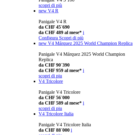
scopri di più
new
V4 R
Panigale V4 R
da CHF 45´690
da CHF 489 al mese*
i
Configura
Scopri di più
new
V4 Márquez 2025 World Champion Replica
Panigale V4 Márquez 2025 World Champion
Replica
da CHF 90´390
da CHF 959 al mese*
i
scopri di piu
V4 Tricolore
Panigale V4 Tricolore
da CHF 56´000
da CHF 589 al mese*
i
scopri di piu
V4 Tricolore Italia
Panigale V4 Tricolore Italia
da CHF 88´000
i