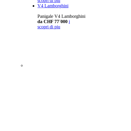
scopri di piu
V4 Lamborghini
Panigale V4 Lamborghini
da CHF 77´000
i
scopri di piu