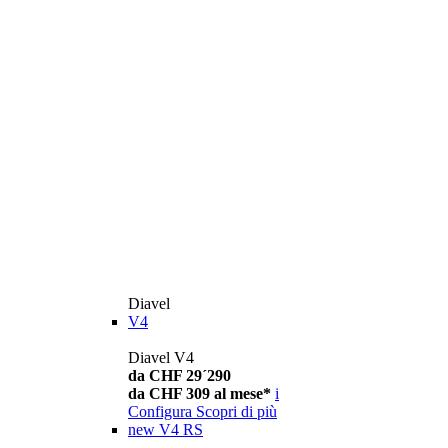
Diavel
V4
Diavel V4
da CHF 29´290
da CHF 309 al mese*
i
Configura
Scopri di più
new
V4 RS