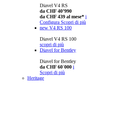
Diavel V4 RS
da CHF 40’990
da CHF 439 al mese*
i
Configura
Scopri di più
new
V4 RS 100
Diavel V4 RS 100
scopri di più
Diavel for Bentley
Diavel for Bentley
da CHF 60´000
i
Scopri di più
Heritage