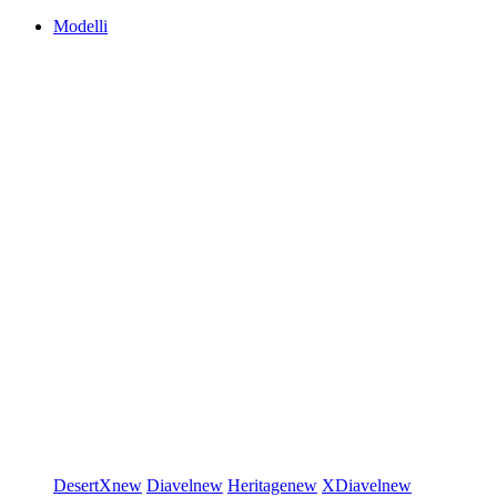
Modelli
DesertX
new
Diavel
new
Heritage
new
XDiavel
new