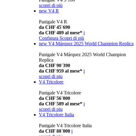
scopri di più
new
V4 R
Panigale V4 R
da CHF 45´690
da CHF 489 al mese*
i
Configura
Scopri di più
new
V4 Márquez 2025 World Champion Replica
Panigale V4 Márquez 2025 World Champion
Replica
da CHF 90´390
da CHF 959 al mese*
i
scopri di piu
V4 Tricolore
Panigale V4 Tricolore
da CHF 56´000
da CHF 589 al mese*
i
scopri di piu
V4 Tricolore Italia
Panigale V4 Tricolore Italia
da CHF 88´000
i