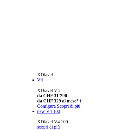
XDiavel
V4
XDiavel V4
da CHF 31´290
da CHF 329 al mese*
i
Configura
Scopri di più
new
V4 100
XDiavel V4 100
scopri di più