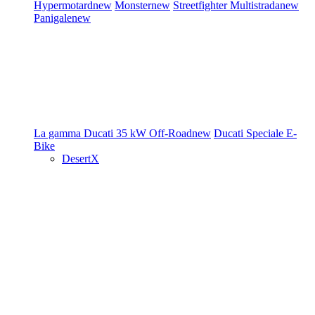
Hypermotard
new
Monster
new
Streetfighter
Multistrada
new
Panigale
new
La gamma Ducati
35 kW
Off-Road
new
Ducati Speciale
E-
Bike
DesertX