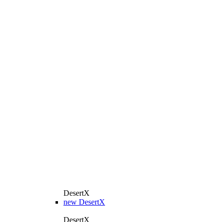
DesertX
new
DesertX
DesertX