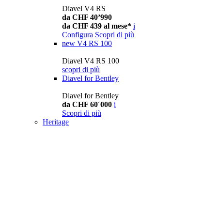
Diavel V4 RS
da CHF 40’990
da CHF 439 al mese*
i
Configura
Scopri di più
new
V4 RS 100
Diavel V4 RS 100
scopri di più
Diavel for Bentley
Diavel for Bentley
da CHF 60´000
i
Scopri di più
Heritage