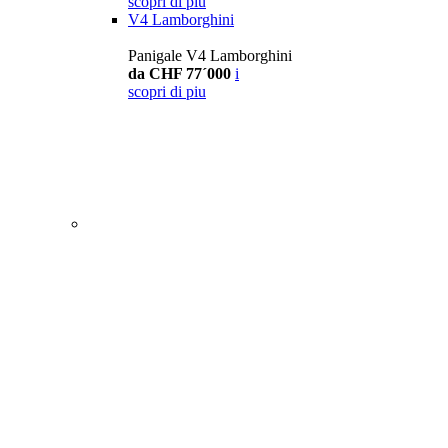
scopri di piu
V4 Lamborghini
Panigale V4 Lamborghini
da CHF 77´000
i
scopri di piu