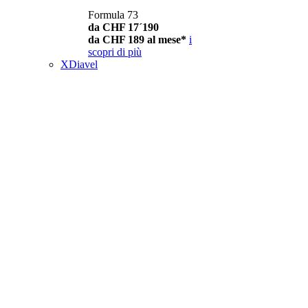
Formula 73
da CHF 17´190
da CHF 189 al mese*
i
scopri di più
XDiavel