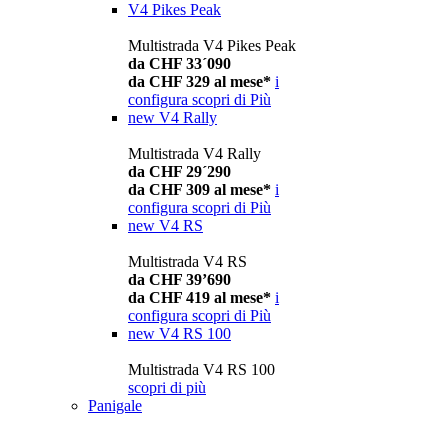
V4 Pikes Peak
Multistrada V4 Pikes Peak
da CHF 33´090
da CHF 329 al mese*
i
configura
scopri di Più
new
V4 Rally
Multistrada V4 Rally
da CHF 29´290
da CHF 309 al mese*
i
configura
scopri di Più
new
V4 RS
Multistrada V4 RS
da CHF 39’690
da CHF 419 al mese*
i
configura
scopri di Più
new
V4 RS 100
Multistrada V4 RS 100
scopri di più
Panigale