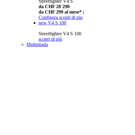
Streetfighter V4 S
da CHF 28´290
da CHF 299 al mese*
i
Configura
scopri di piu
new
V4 S 100
Streetfighter V4 S 100
scopri di più
Multistrada