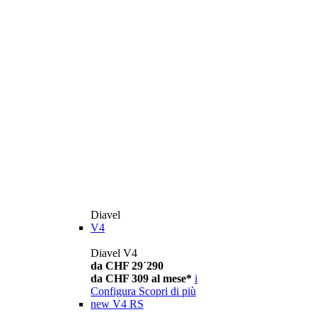
Diavel
V4
Diavel V4
da CHF 29´290
da CHF 309 al mese*
i
Configura
Scopri di più
new
V4 RS