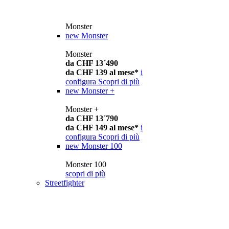
Monster
new
Monster
Monster
da CHF 13´490
da CHF 139 al mese*
i
configura
Scopri di più
new
Monster +
Monster +
da CHF 13´790
da CHF 149 al mese*
i
configura
Scopri di più
new
Monster 100
Monster 100
scopri di più
Streetfighter