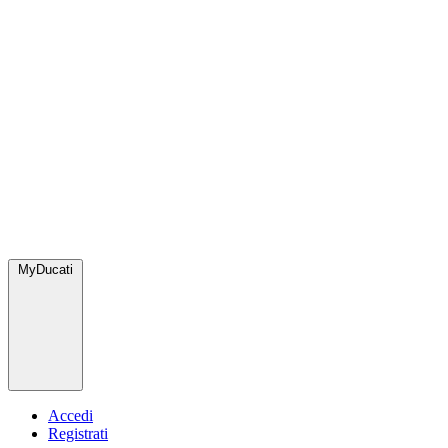
MyDucati
Accedi
Registrati