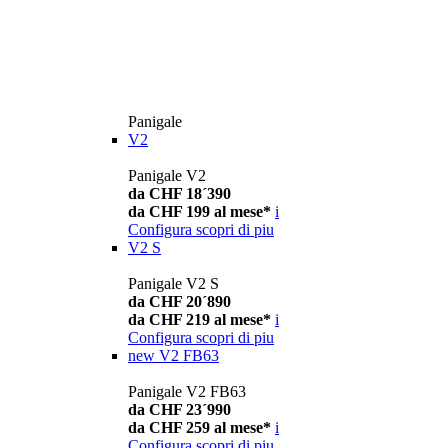
Panigale
V2
Panigale V2
da CHF 18´390
da CHF 199 al mese*
i
Configura
scopri di piu
V2 S
Panigale V2 S
da CHF 20´890
da CHF 219 al mese*
i
Configura
scopri di piu
new
V2 FB63
Panigale V2 FB63
da CHF 23´990
da CHF 259 al mese*
i
Configura
scopri di piu