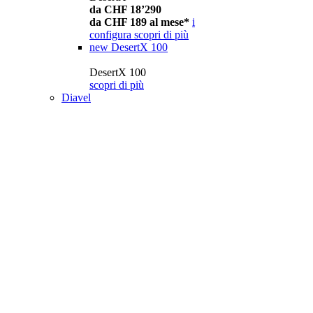
da CHF 18’290
da CHF 189 al mese*
i
configura
scopri di più
new
DesertX 100
DesertX 100
scopri di più
Diavel