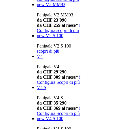
new
V2 MM93
Panigale V2 MM93
da CHF 23´990
da CHF 259 al mese*
i
Configura
scopri di piu
new
V2 S 100
Panigale V2 S 100
scopri di più
V4
Panigale V4
da CHF 29´290
da CHF 309 al mese*
i
Configura
Scopri di più
V4 S
Panigale V4 S
da CHF 35´290
da CHF 369 al mese*
i
Configura
Scopri di più
new
V4 S 100
Panigale V4 S 100