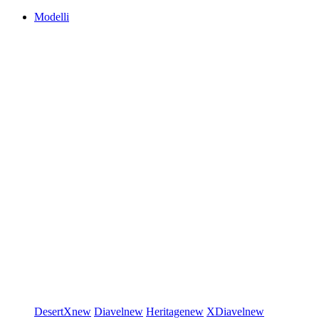
Modelli
DesertX
new
Diavel
new
Heritage
new
XDiavel
new