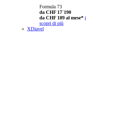
Formula 73
da CHF 17´190
da CHF 189 al mese*
i
scopri di più
XDiavel