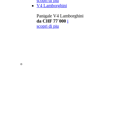
scopri di piu
V4 Lamborghini
Panigale V4 Lamborghini
da CHF 77´000
i
scopri di piu