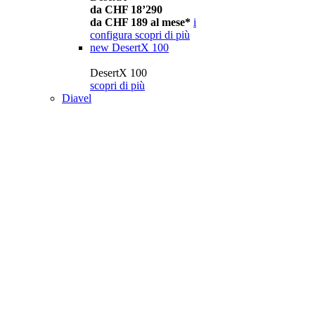
da CHF 18’290
da CHF 189 al mese*
i
configura
scopri di più
new
DesertX 100
DesertX 100
scopri di più
Diavel