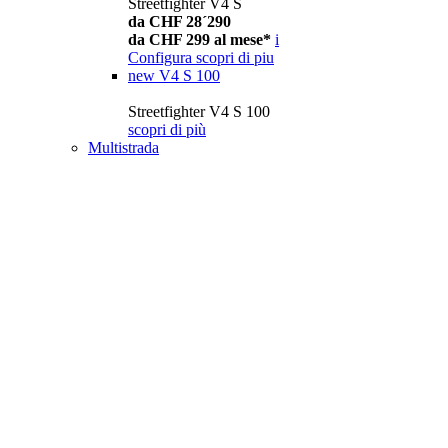
Streetfighter V4 S
da CHF 28´290
da CHF 299 al mese*
i
Configura
scopri di piu
new
V4 S 100
Streetfighter V4 S 100
scopri di più
Multistrada