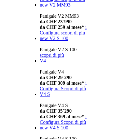
new
V2 MM93
Panigale V2 MM93
da CHF 23´990
da CHF 259 al mese*
i
Configura
scopri di piu
new
V2 S 100
Panigale V2 S 100
scopri di più
V4
Panigale V4
da CHF 29´290
da CHF 309 al mese*
i
Configura
Scopri di più
V4 S
Panigale V4 S
da CHF 35´290
da CHF 369 al mese*
i
Configura
Scopri di più
new
V4 S 100
Panigale V4 S 100