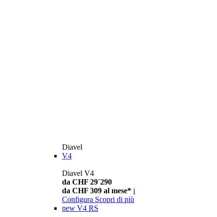
Diavel
V4
Diavel V4
da CHF 29´290
da CHF 309 al mese*
i
Configura
Scopri di più
new
V4 RS