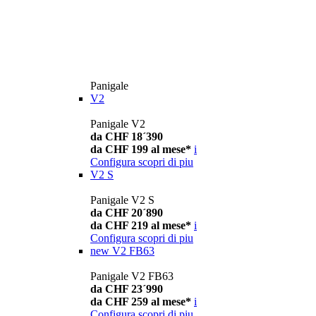
Panigale
V2
Panigale V2
da CHF 18´390
da CHF 199 al mese*
i
Configura
scopri di piu
V2 S
Panigale V2 S
da CHF 20´890
da CHF 219 al mese*
i
Configura
scopri di piu
new
V2 FB63
Panigale V2 FB63
da CHF 23´990
da CHF 259 al mese*
i
Configura
scopri di piu