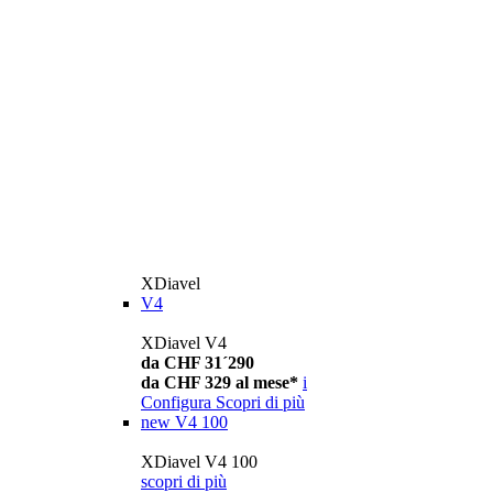
XDiavel
V4
XDiavel V4
da CHF 31´290
da CHF 329 al mese*
i
Configura
Scopri di più
new
V4 100
XDiavel V4 100
scopri di più