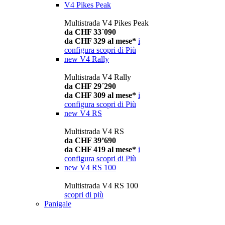
V4 Pikes Peak
Multistrada V4 Pikes Peak
da CHF 33´090
da CHF 329 al mese*
i
configura
scopri di Più
new
V4 Rally
Multistrada V4 Rally
da CHF 29´290
da CHF 309 al mese*
i
configura
scopri di Più
new
V4 RS
Multistrada V4 RS
da CHF 39’690
da CHF 419 al mese*
i
configura
scopri di Più
new
V4 RS 100
Multistrada V4 RS 100
scopri di più
Panigale