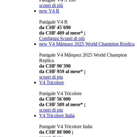
scopri di più
new
V4 R
Panigale V4 R
da CHF 45´690
da CHF 489 al mese*
i
Configura
Scopri di più
new
V4 Márquez 2025 World Champion Replica
Panigale V4 Márquez 2025 World Champion
Replica
da CHF 90´390
da CHF 959 al mese*
i
scopri di piu
V4 Tricolore
Panigale V4 Tricolore
da CHF 56´000
da CHF 589 al mese*
i
scopri di piu
V4 Tricolore Italia
Panigale V4 Tricolore Italia
da CHF 88´000
i