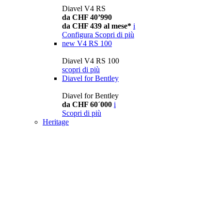
Diavel V4 RS
da CHF 40’990
da CHF 439 al mese*
i
Configura
Scopri di più
new
V4 RS 100
Diavel V4 RS 100
scopri di più
Diavel for Bentley
Diavel for Bentley
da CHF 60´000
i
Scopri di più
Heritage