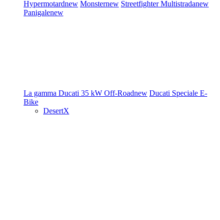
Hypermotard
new
Monster
new
Streetfighter
Multistrada
new
Panigale
new
La gamma Ducati
35 kW
Off-Road
new
Ducati Speciale
E-
Bike
DesertX