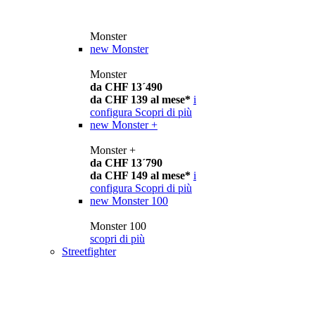
Monster
new
Monster
Monster
da CHF 13´490
da CHF 139 al mese*
i
configura
Scopri di più
new
Monster +
Monster +
da CHF 13´790
da CHF 149 al mese*
i
configura
Scopri di più
new
Monster 100
Monster 100
scopri di più
Streetfighter