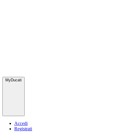
MyDucati
Accedi
Registrati