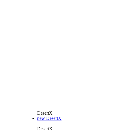
DesertX
new
DesertX
DesertX