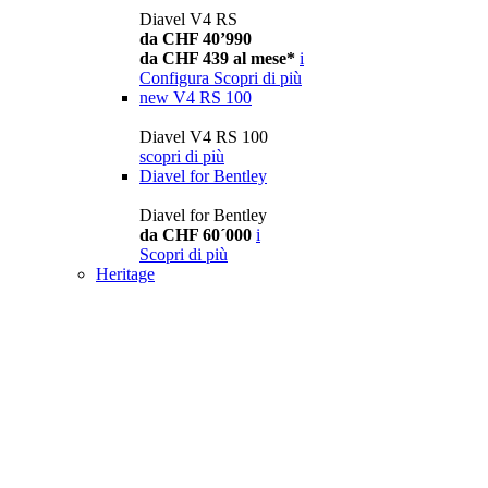
Diavel V4 RS
da CHF 40’990
da CHF 439 al mese*
i
Configura
Scopri di più
new
V4 RS 100
Diavel V4 RS 100
scopri di più
Diavel for Bentley
Diavel for Bentley
da CHF 60´000
i
Scopri di più
Heritage