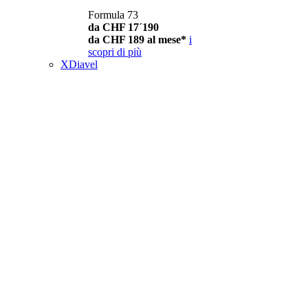
Formula 73
da CHF 17´190
da CHF 189 al mese*
i
scopri di più
XDiavel