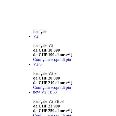
Panigale
V2
Panigale V2
da CHF 18´390
da CHF 199 al mese*
i
Configura
scopri di piu
V2 S
Panigale V2 S
da CHF 20´890
da CHF 219 al mese*
i
Configura
scopri di piu
new
V2 FB63
Panigale V2 FB63
da CHF 23´990
da CHF 259 al mese*
i
Configura
scopri di piu