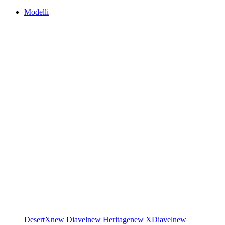
Modelli
DesertX
new
Diavel
new
Heritage
new
XDiavel
new