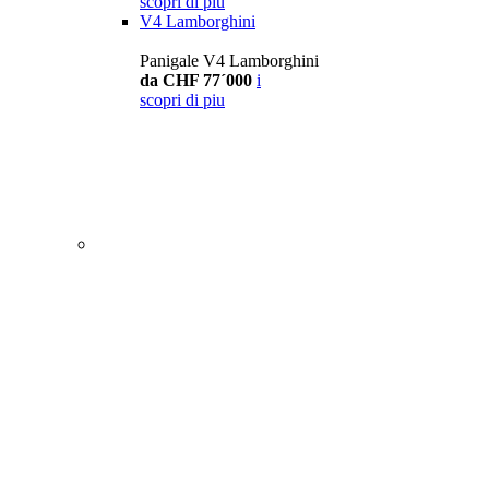
scopri di piu
V4 Lamborghini
Panigale V4 Lamborghini
da CHF 77´000
i
scopri di piu