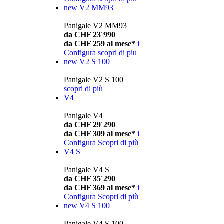
new
V2 MM93
Panigale V2 MM93
da CHF 23´990
da CHF 259 al mese*
i
Configura
scopri di piu
new
V2 S 100
Panigale V2 S 100
scopri di più
V4
Panigale V4
da CHF 29´290
da CHF 309 al mese*
i
Configura
Scopri di più
V4 S
Panigale V4 S
da CHF 35´290
da CHF 369 al mese*
i
Configura
Scopri di più
new
V4 S 100
Panigale V4 S 100