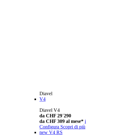
Diavel
V4
Diavel V4
da CHF 29´290
da CHF 309 al mese*
i
Configura
Scopri di più
new
V4 RS