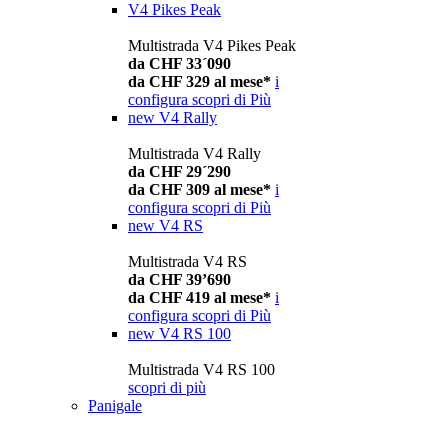
V4 Pikes Peak
Multistrada V4 Pikes Peak
da CHF 33´090
da CHF 329 al mese*
i
configura
scopri di Più
new
V4 Rally
Multistrada V4 Rally
da CHF 29´290
da CHF 309 al mese*
i
configura
scopri di Più
new
V4 RS
Multistrada V4 RS
da CHF 39’690
da CHF 419 al mese*
i
configura
scopri di Più
new
V4 RS 100
Multistrada V4 RS 100
scopri di più
Panigale