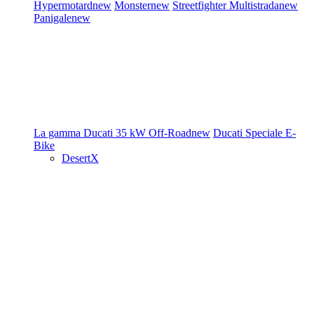
Hypermotard
new
Monster
new
Streetfighter
Multistrada
new
Panigale
new
La gamma Ducati
35 kW
Off-Road
new
Ducati Speciale
E-
Bike
DesertX