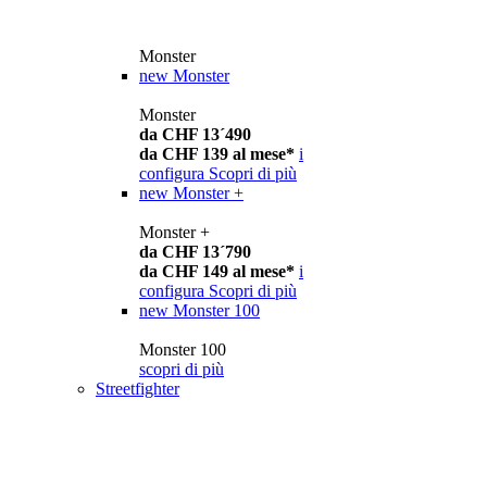
Monster
new
Monster
Monster
da CHF 13´490
da CHF 139 al mese*
i
configura
Scopri di più
new
Monster +
Monster +
da CHF 13´790
da CHF 149 al mese*
i
configura
Scopri di più
new
Monster 100
Monster 100
scopri di più
Streetfighter