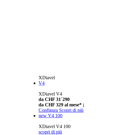
XDiavel
V4
XDiavel V4
da CHF 31´290
da CHF 329 al mese*
i
Configura
Scopri di più
new
V4 100
XDiavel V4 100
scopri di più