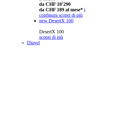
da CHF 18’290
da CHF 189 al mese*
i
configura
scopri di più
new
DesertX 100
DesertX 100
scopri di più
Diavel