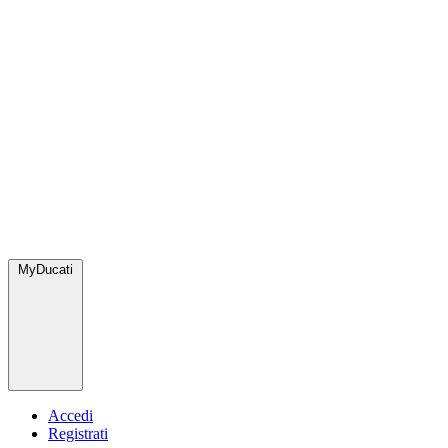
MyDucati
Accedi
Registrati