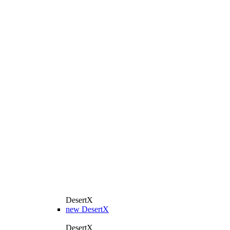
DesertX
new
DesertX
DesertX