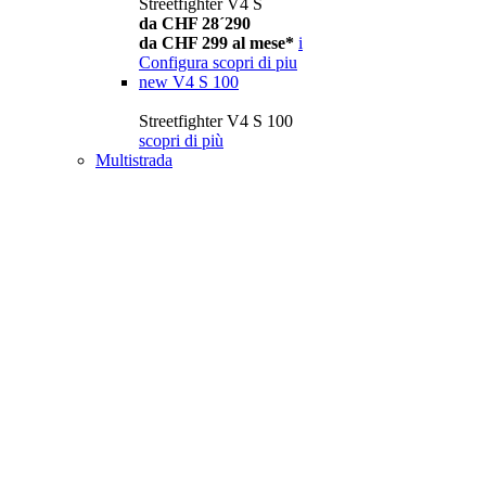
Streetfighter V4 S
da CHF 28´290
da CHF 299 al mese*
i
Configura
scopri di piu
new
V4 S 100
Streetfighter V4 S 100
scopri di più
Multistrada