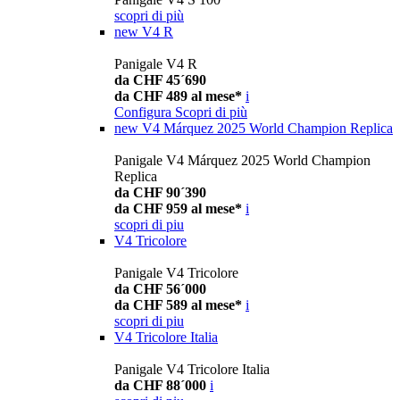
scopri di più
new
V4 R
Panigale V4 R
da CHF 45´690
da CHF 489 al mese*
i
Configura
Scopri di più
new
V4 Márquez 2025 World Champion Replica
Panigale V4 Márquez 2025 World Champion
Replica
da CHF 90´390
da CHF 959 al mese*
i
scopri di piu
V4 Tricolore
Panigale V4 Tricolore
da CHF 56´000
da CHF 589 al mese*
i
scopri di piu
V4 Tricolore Italia
Panigale V4 Tricolore Italia
da CHF 88´000
i