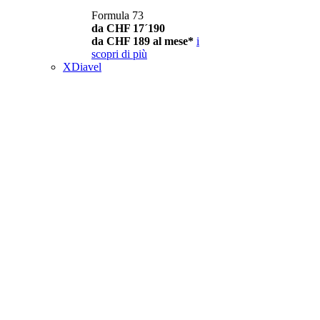
Formula 73
da CHF 17´190
da CHF 189 al mese*
i
scopri di più
XDiavel