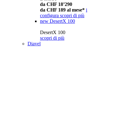
da CHF 18’290
da CHF 189 al mese*
i
configura
scopri di più
new
DesertX 100
DesertX 100
scopri di più
Diavel