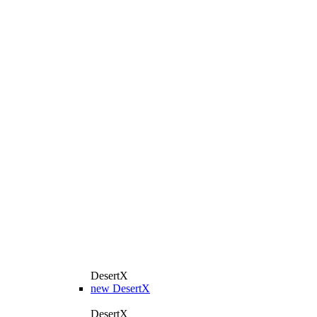
DesertX
new
DesertX
DesertX