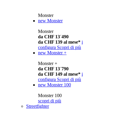
Monster
new
Monster
Monster
da CHF 13´490
da CHF 139 al mese*
i
configura
Scopri di più
new
Monster +
Monster +
da CHF 13´790
da CHF 149 al mese*
i
configura
Scopri di più
new
Monster 100
Monster 100
scopri di più
Streetfighter