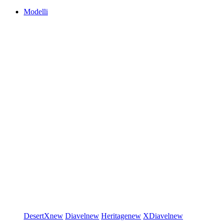
Modelli
DesertX
new
Diavel
new
Heritage
new
XDiavel
new