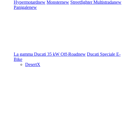
Hypermotard
new
Monster
new
Streetfighter
Multistrada
new
Panigale
new
La gamma Ducati
35 kW
Off-Road
new
Ducati Speciale
E-
Bike
DesertX