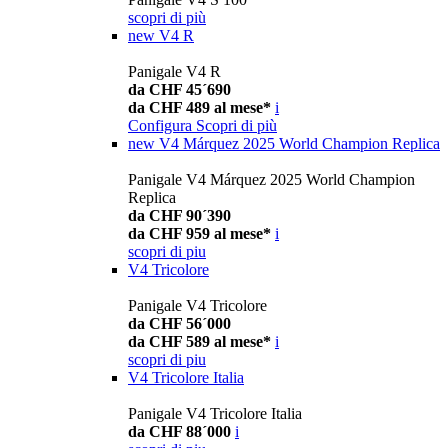
scopri di più
new
V4 R
Panigale V4 R
da CHF 45´690
da CHF 489 al mese*
i
Configura
Scopri di più
new
V4 Márquez 2025 World Champion Replica
Panigale V4 Márquez 2025 World Champion
Replica
da CHF 90´390
da CHF 959 al mese*
i
scopri di piu
V4 Tricolore
Panigale V4 Tricolore
da CHF 56´000
da CHF 589 al mese*
i
scopri di piu
V4 Tricolore Italia
Panigale V4 Tricolore Italia
da CHF 88´000
i