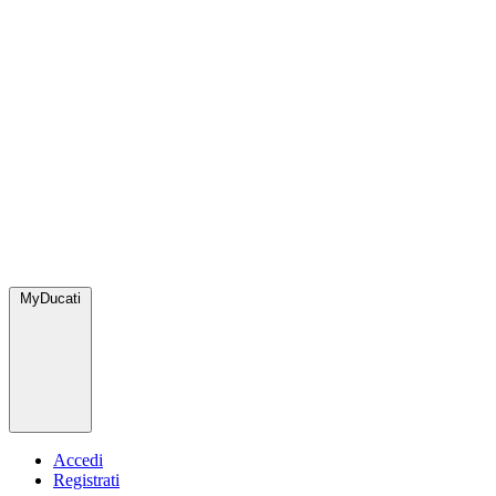
MyDucati
Accedi
Registrati