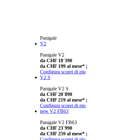
Panigale
V2
Panigale V2
da CHF 18´390
da CHF 199 al mese*
i
Configura
scopri di piu
V2 S
Panigale V2 S
da CHF 20´890
da CHF 219 al mese*
i
Configura
scopri di piu
new
V2 FB63
Panigale V2 FB63
da CHF 23´990
da CHF 259 al mese*
i
Configura
scopri di piu