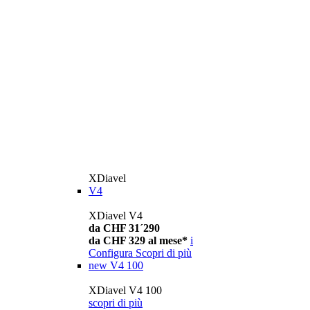
XDiavel
V4
XDiavel V4
da CHF 31´290
da CHF 329 al mese*
i
Configura
Scopri di più
new
V4 100
XDiavel V4 100
scopri di più