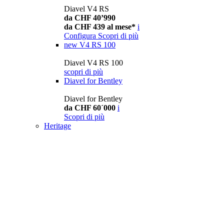
Diavel V4 RS
da CHF 40’990
da CHF 439 al mese*
i
Configura
Scopri di più
new
V4 RS 100
Diavel V4 RS 100
scopri di più
Diavel for Bentley
Diavel for Bentley
da CHF 60´000
i
Scopri di più
Heritage