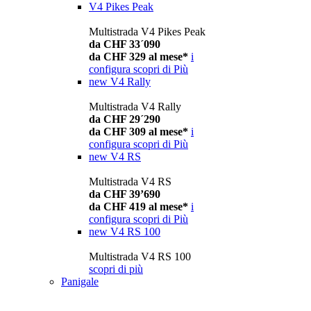
V4 Pikes Peak
Multistrada V4 Pikes Peak
da CHF 33´090
da CHF 329 al mese*
i
configura
scopri di Più
new
V4 Rally
Multistrada V4 Rally
da CHF 29´290
da CHF 309 al mese*
i
configura
scopri di Più
new
V4 RS
Multistrada V4 RS
da CHF 39’690
da CHF 419 al mese*
i
configura
scopri di Più
new
V4 RS 100
Multistrada V4 RS 100
scopri di più
Panigale