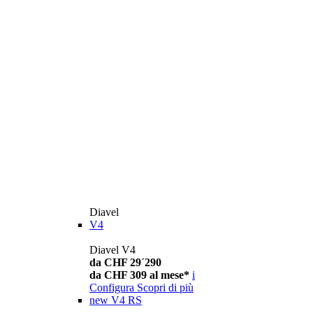
Diavel
V4
Diavel V4
da CHF 29´290
da CHF 309 al mese*
i
Configura
Scopri di più
new
V4 RS