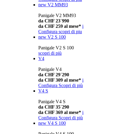
new
V2 MM93
Panigale V2 MM93
da CHF 23´990
da CHF 259 al mese*
i
Configura
scopri di piu
new
V2 S 100
Panigale V2 S 100
scopri di più
V4
Panigale V4
da CHF 29´290
da CHF 309 al mese*
i
Configura
Scopri di più
V4 S
Panigale V4 S
da CHF 35´290
da CHF 369 al mese*
i
Configura
Scopri di più
new
V4 S 100
Panigale V4 S 100