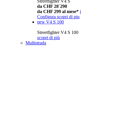
Streetfighter V4 S
da CHF 28´290
da CHF 299 al mese*
i
Configura
scopri di piu
new
V4 S 100
Streetfighter V4 S 100
scopri di più
Multistrada