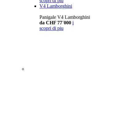
scopri di piu
V4 Lamborghini
Panigale V4 Lamborghini
da CHF 77´000
i
scopri di piu