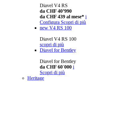
Diavel V4 RS
da CHF 40’990
da CHF 439 al mese*
i
Configura
Scopri di più
new
V4 RS 100
Diavel V4 RS 100
scopri di più
Diavel for Bentley
Diavel for Bentley
da CHF 60´000
i
Scopri di più
Heritage