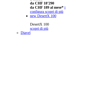
da CHF 18’290
da CHF 189 al mese*
i
configura
scopri di più
new
DesertX 100
DesertX 100
scopri di più
Diavel