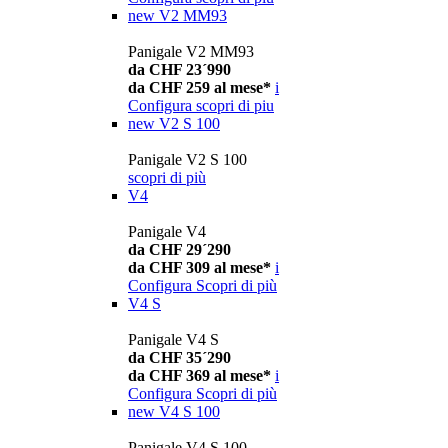
new
V2 MM93
Panigale V2 MM93
da CHF 23´990
da CHF 259 al mese*
i
Configura
scopri di piu
new
V2 S 100
Panigale V2 S 100
scopri di più
V4
Panigale V4
da CHF 29´290
da CHF 309 al mese*
i
Configura
Scopri di più
V4 S
Panigale V4 S
da CHF 35´290
da CHF 369 al mese*
i
Configura
Scopri di più
new
V4 S 100
Panigale V4 S 100