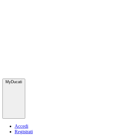
MyDucati
Accedi
Registrati