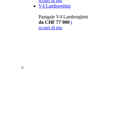
scopri di piu
V4 Lamborghini
Panigale V4 Lamborghini
da CHF 77´000
i
scopri di piu