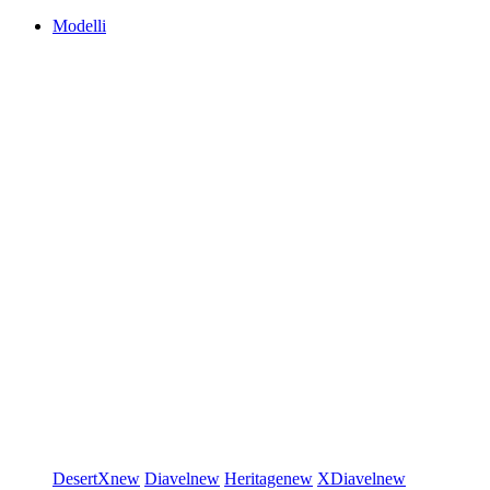
Modelli
DesertX
new
Diavel
new
Heritage
new
XDiavel
new