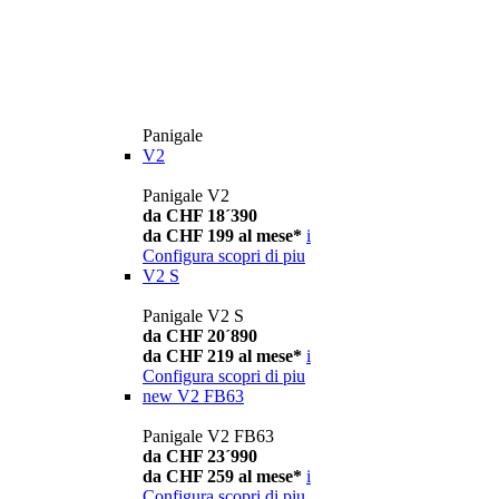
Panigale
V2
Panigale V2
da CHF 18´390
da CHF 199 al mese*
i
Configura
scopri di piu
V2 S
Panigale V2 S
da CHF 20´890
da CHF 219 al mese*
i
Configura
scopri di piu
new
V2 FB63
Panigale V2 FB63
da CHF 23´990
da CHF 259 al mese*
i
Configura
scopri di piu