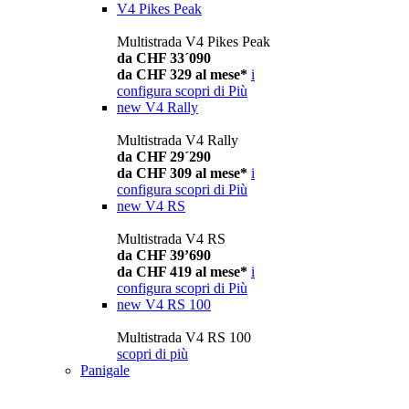
V4 Pikes Peak
Multistrada V4 Pikes Peak
da CHF 33´090
da CHF 329 al mese*
i
configura
scopri di Più
new
V4 Rally
Multistrada V4 Rally
da CHF 29´290
da CHF 309 al mese*
i
configura
scopri di Più
new
V4 RS
Multistrada V4 RS
da CHF 39’690
da CHF 419 al mese*
i
configura
scopri di Più
new
V4 RS 100
Multistrada V4 RS 100
scopri di più
Panigale