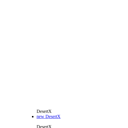
DesertX
new
DesertX
DesertX