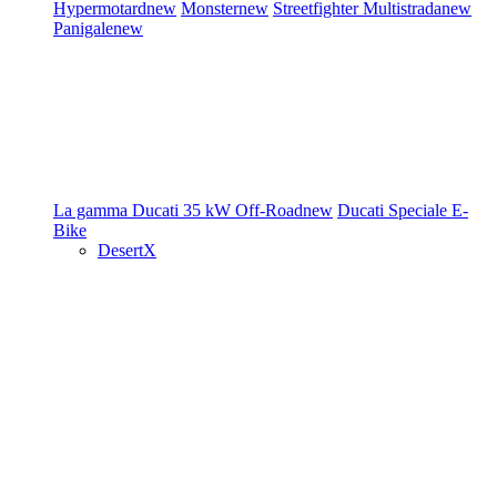
Hypermotard
new
Monster
new
Streetfighter
Multistrada
new
Panigale
new
La gamma Ducati
35 kW
Off-Road
new
Ducati Speciale
E-
Bike
DesertX