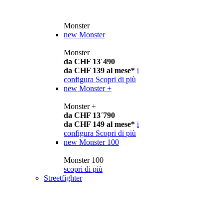
Monster
new
Monster
Monster
da CHF 13´490
da CHF 139 al mese*
i
configura
Scopri di più
new
Monster +
Monster +
da CHF 13´790
da CHF 149 al mese*
i
configura
Scopri di più
new
Monster 100
Monster 100
scopri di più
Streetfighter