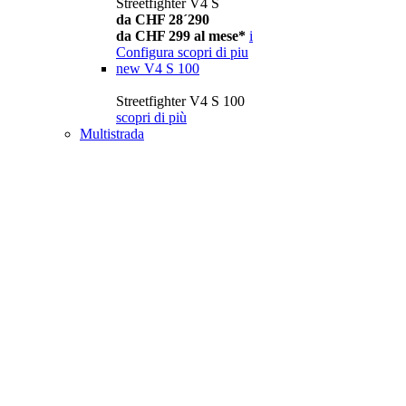
Streetfighter V4 S
da CHF 28´290
da CHF 299 al mese*
i
Configura
scopri di piu
new
V4 S 100
Streetfighter V4 S 100
scopri di più
Multistrada