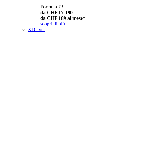
Formula 73
da CHF 17´190
da CHF 189 al mese*
i
scopri di più
XDiavel