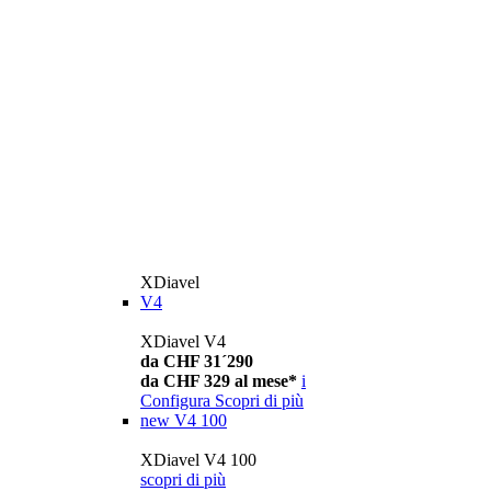
XDiavel
V4
XDiavel V4
da CHF 31´290
da CHF 329 al mese*
i
Configura
Scopri di più
new
V4 100
XDiavel V4 100
scopri di più