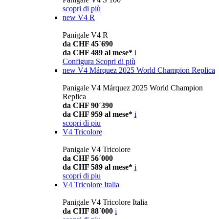
scopri di più
new
V4 R
Panigale V4 R
da CHF 45´690
da CHF 489 al mese*
i
Configura
Scopri di più
new
V4 Márquez 2025 World Champion Replica
Panigale V4 Márquez 2025 World Champion
Replica
da CHF 90´390
da CHF 959 al mese*
i
scopri di piu
V4 Tricolore
Panigale V4 Tricolore
da CHF 56´000
da CHF 589 al mese*
i
scopri di piu
V4 Tricolore Italia
Panigale V4 Tricolore Italia
da CHF 88´000
i