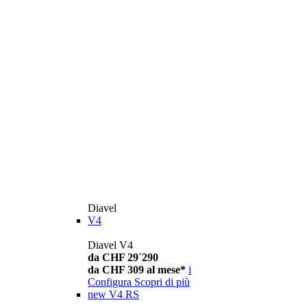
Diavel
V4
Diavel V4
da CHF 29´290
da CHF 309 al mese*
i
Configura
Scopri di più
new
V4 RS