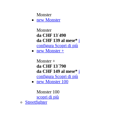
Monster
new
Monster
Monster
da CHF 13´490
da CHF 139 al mese*
i
configura
Scopri di più
new
Monster +
Monster +
da CHF 13´790
da CHF 149 al mese*
i
configura
Scopri di più
new
Monster 100
Monster 100
scopri di più
Streetfighter