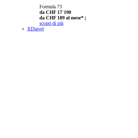
Formula 73
da CHF 17´190
da CHF 189 al mese*
i
scopri di più
XDiavel