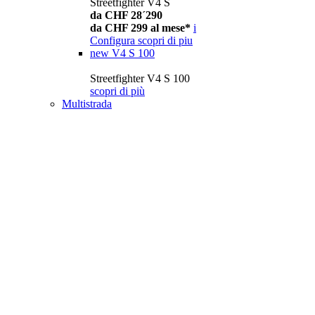
Streetfighter V4 S
da CHF 28´290
da CHF 299 al mese*
i
Configura
scopri di piu
new
V4 S 100
Streetfighter V4 S 100
scopri di più
Multistrada