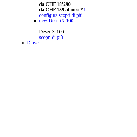
da CHF 18’290
da CHF 189 al mese*
i
configura
scopri di più
new
DesertX 100
DesertX 100
scopri di più
Diavel