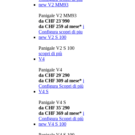
new
V2 MM93
Panigale V2 MM93
da CHF 23´990
da CHF 259 al mese*
i
Configura
scopri di piu
new
V2 S 100
Panigale V2 S 100
scopri di più
V4
Panigale V4
da CHF 29´290
da CHF 309 al mese*
i
Configura
Scopri di più
V4 S
Panigale V4 S
da CHF 35´290
da CHF 369 al mese*
i
Configura
Scopri di più
new
V4 S 100
Panigale V4 S 100