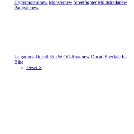
Hypermotard
new
Monster
new
Streetfighter
Multistrada
new
Panigale
new
La gamma Ducati
35 kW
Off-Road
new
Ducati Speciale
E-
Bike
DesertX