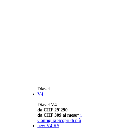
Diavel
V4
Diavel V4
da CHF 29´290
da CHF 309 al mese*
i
Configura
Scopri di più
new
V4 RS