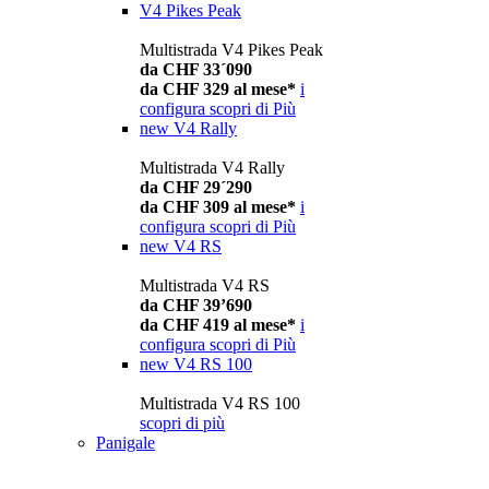
V4 Pikes Peak
Multistrada V4 Pikes Peak
da CHF 33´090
da CHF 329 al mese*
i
configura
scopri di Più
new
V4 Rally
Multistrada V4 Rally
da CHF 29´290
da CHF 309 al mese*
i
configura
scopri di Più
new
V4 RS
Multistrada V4 RS
da CHF 39’690
da CHF 419 al mese*
i
configura
scopri di Più
new
V4 RS 100
Multistrada V4 RS 100
scopri di più
Panigale