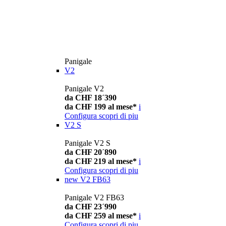
Panigale
V2
Panigale V2
da CHF 18´390
da CHF 199 al mese*
i
Configura
scopri di piu
V2 S
Panigale V2 S
da CHF 20´890
da CHF 219 al mese*
i
Configura
scopri di piu
new
V2 FB63
Panigale V2 FB63
da CHF 23´990
da CHF 259 al mese*
i
Configura
scopri di piu