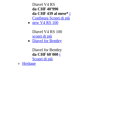
Diavel V4 RS
da CHF 40’990
da CHF 439 al mese*
i
Configura
Scopri di più
new
V4 RS 100
Diavel V4 RS 100
scopri di più
Diavel for Bentley
Diavel for Bentley
da CHF 60´000
i
Scopri di più
Heritage