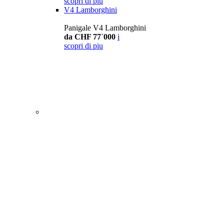
scopri di piu
V4 Lamborghini
Panigale V4 Lamborghini
da CHF 77´000
i
scopri di piu