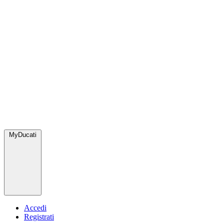
MyDucati
Accedi
Registrati