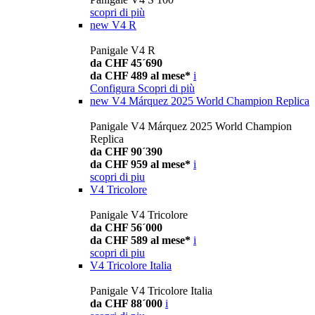
scopri di più
new
V4 R
Panigale V4 R
da CHF 45´690
da CHF 489 al mese*
i
Configura
Scopri di più
new
V4 Márquez 2025 World Champion Replica
Panigale V4 Márquez 2025 World Champion
Replica
da CHF 90´390
da CHF 959 al mese*
i
scopri di piu
V4 Tricolore
Panigale V4 Tricolore
da CHF 56´000
da CHF 589 al mese*
i
scopri di piu
V4 Tricolore Italia
Panigale V4 Tricolore Italia
da CHF 88´000
i