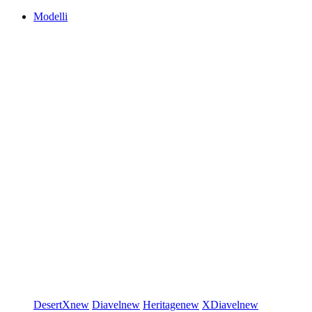
Modelli
DesertX
new
Diavel
new
Heritage
new
XDiavel
new