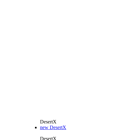
DesertX
new
DesertX
DesertX