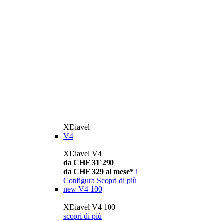
XDiavel
V4
XDiavel V4
da CHF 31´290
da CHF 329 al mese*
i
Configura
Scopri di più
new
V4 100
XDiavel V4 100
scopri di più