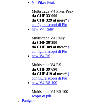
V4 Pikes Peak
Multistrada V4 Pikes Peak
da CHF 33´090
da CHF 329 al mese*
i
configura
scopri di Più
new
V4 Rally
Multistrada V4 Rally
da CHF 29´290
da CHF 309 al mese*
i
configura
scopri di Più
new
V4 RS
Multistrada V4 RS
da CHF 39’690
da CHF 419 al mese*
i
configura
scopri di Più
new
V4 RS 100
Multistrada V4 RS 100
scopri di più
Panigale