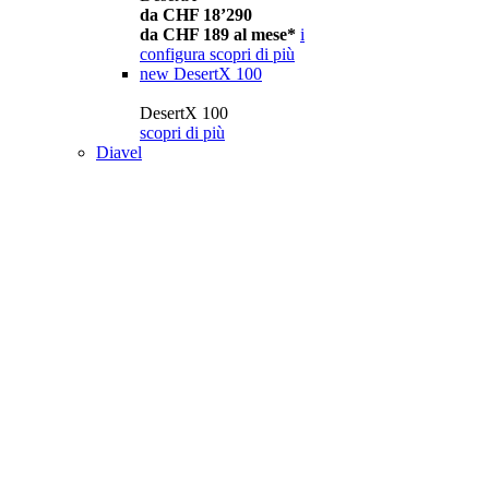
da CHF 18’290
da CHF 189 al mese*
i
configura
scopri di più
new
DesertX 100
DesertX 100
scopri di più
Diavel