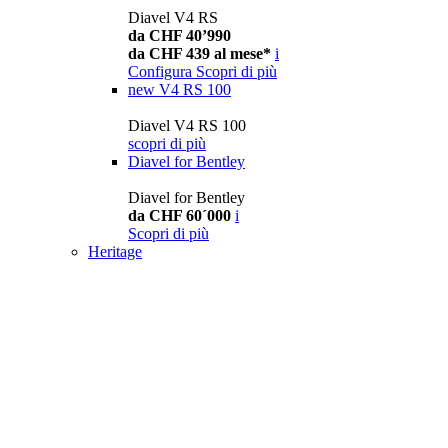
Diavel V4 RS
da CHF 40’990
da CHF 439 al mese*
i
Configura
Scopri di più
new
V4 RS 100
Diavel V4 RS 100
scopri di più
Diavel for Bentley
Diavel for Bentley
da CHF 60´000
i
Scopri di più
Heritage