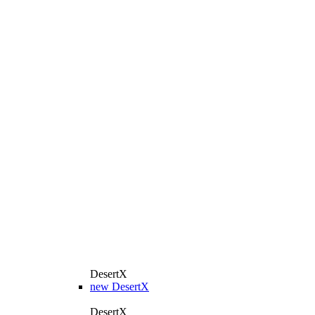
DesertX
new
DesertX
DesertX