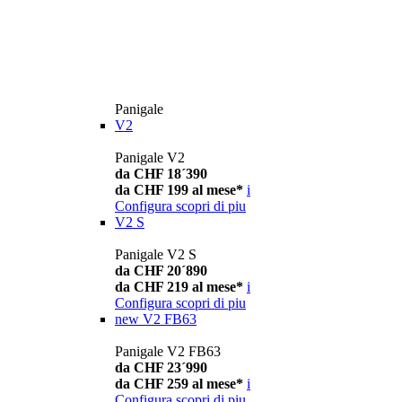
Panigale
V2
Panigale V2
da CHF 18´390
da CHF 199 al mese*
i
Configura
scopri di piu
V2 S
Panigale V2 S
da CHF 20´890
da CHF 219 al mese*
i
Configura
scopri di piu
new
V2 FB63
Panigale V2 FB63
da CHF 23´990
da CHF 259 al mese*
i
Configura
scopri di piu