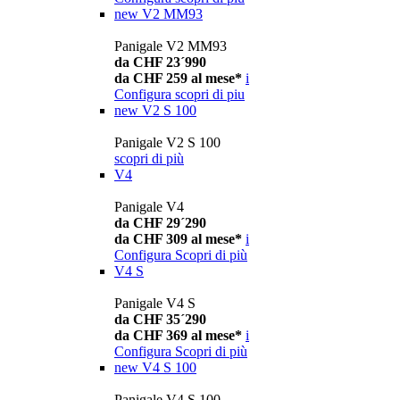
new
V2 MM93
Panigale V2 MM93
da CHF 23´990
da CHF 259 al mese*
i
Configura
scopri di piu
new
V2 S 100
Panigale V2 S 100
scopri di più
V4
Panigale V4
da CHF 29´290
da CHF 309 al mese*
i
Configura
Scopri di più
V4 S
Panigale V4 S
da CHF 35´290
da CHF 369 al mese*
i
Configura
Scopri di più
new
V4 S 100
Panigale V4 S 100