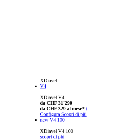
XDiavel
V4
XDiavel V4
da CHF 31´290
da CHF 329 al mese*
i
Configura
Scopri di più
new
V4 100
XDiavel V4 100
scopri di più