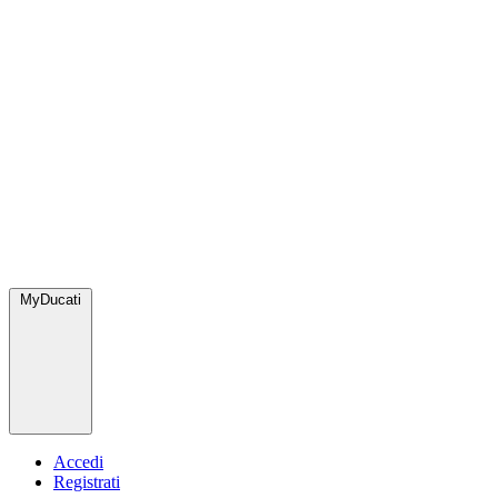
MyDucati
Accedi
Registrati