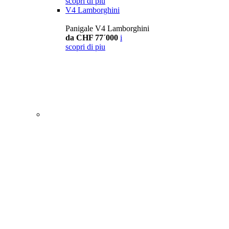
scopri di piu
V4 Lamborghini
Panigale V4 Lamborghini
da CHF 77´000
i
scopri di piu