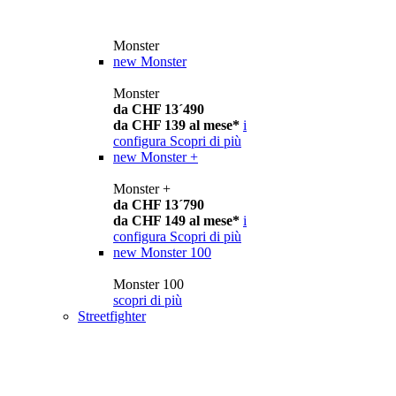
Monster
new
Monster
Monster
da CHF 13´490
da CHF 139 al mese*
i
configura
Scopri di più
new
Monster +
Monster +
da CHF 13´790
da CHF 149 al mese*
i
configura
Scopri di più
new
Monster 100
Monster 100
scopri di più
Streetfighter