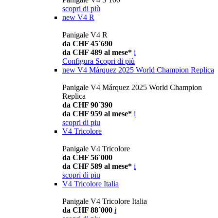
scopri di più
new
V4 R
Panigale V4 R
da CHF 45´690
da CHF 489 al mese*
i
Configura
Scopri di più
new
V4 Márquez 2025 World Champion Replica
Panigale V4 Márquez 2025 World Champion
Replica
da CHF 90´390
da CHF 959 al mese*
i
scopri di piu
V4 Tricolore
Panigale V4 Tricolore
da CHF 56´000
da CHF 589 al mese*
i
scopri di piu
V4 Tricolore Italia
Panigale V4 Tricolore Italia
da CHF 88´000
i