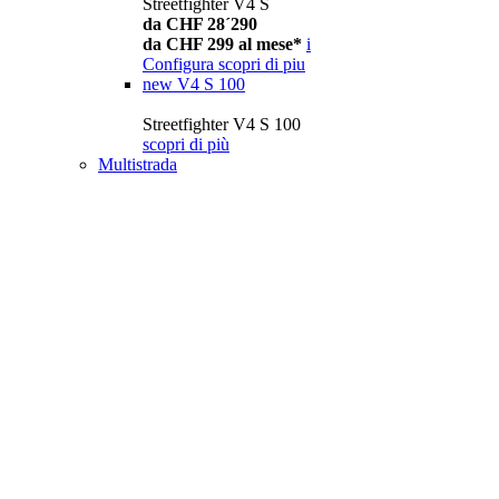
Streetfighter V4 S
da CHF 28´290
da CHF 299 al mese*
i
Configura
scopri di piu
new
V4 S 100
Streetfighter V4 S 100
scopri di più
Multistrada