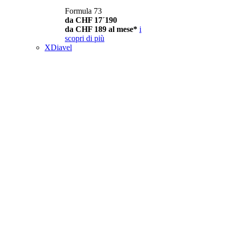
Formula 73
da CHF 17´190
da CHF 189 al mese*
i
scopri di più
XDiavel