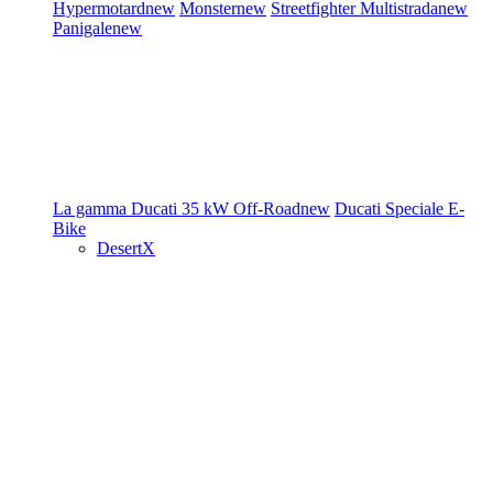
Hypermotard
new
Monster
new
Streetfighter
Multistrada
new
Panigale
new
La gamma Ducati
35 kW
Off-Road
new
Ducati Speciale
E-
Bike
DesertX