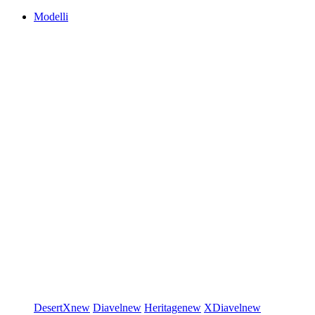
Modelli
DesertX
new
Diavel
new
Heritage
new
XDiavel
new