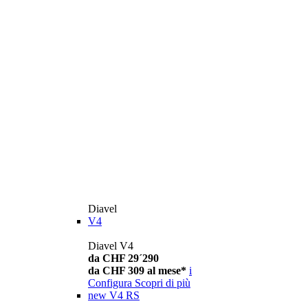
Diavel
V4
Diavel V4
da CHF 29´290
da CHF 309 al mese*
i
Configura
Scopri di più
new
V4 RS